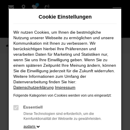
0
Zum
Hauptinhalt
Cookie Einstellungen
springen
Wir nutzen Cookies, um Ihnen die bestmögliche
Nutzung unserer Webseite zu ermöglichen und unsere
Kommunikation mit Ihnen zu verbessern. Wir
Startseite
Verkauf
Fahrzeug-Showroom
berücksichtigen hierbei Ihre Präferenzen und
verarbeiten Daten für Marketing und Statistiken nur,
wenn Sie uns Ihre Einwilligung geben. Wenn Sie zu
einem späteren Zeitpunkt Ihre Meinung ändern, können
Fahrzeug-Showroom
Sie die Einwilligung jederzeit für die Zukunft widerrufen.
Weitere Informationen zum Umfang der
Datenverarbeitung finden Sie hier:
Datenschutzerklärung
Impressum
Folgende Kategorien von Cookies werden von uns eingesetzt:
Fehler: Network Error
Essentiell
Beim Laden ist ein Fehler aufgetreten.
Diese Technologien sind erforderlich, um die
Hier sind ein paar Tipps, die dir helfen können:
Kernfunktionalität der Webseite zu gewährleisten.
audaris