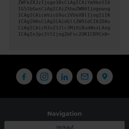
ZWFkZXJzIjoge30sCiAgICAiYm9keSI6
IG51bGwsCiAgICAiZXhwZWN0Ijogewog
ICAgICAicmVzcG9uc2VUeXBlIjogIiIK
ICAgIH0sCiAgICAidGltZW91dCI6IDAs
CiAgICAicHJvZ3Jlc3MiOiBudWxsLAog
ICAgInJpc2t5IjogZmFsc2UKICB9Cn0=
Navigation
Verkauf