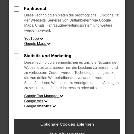
Überprüfe deine Firewall und deine
Internetverbindung.
Funktional
Laden andere Webseiten, zum Beispiel
Diese Technologien bieten die bestmögliche Funktionalität
deine Suchmaschine?
der Webseite. Services von Drittanbietern wie Google
Maps, Chats, Fahrzeugbewertungssystem und weitere
Prüfe deine Browsererweiterungen.
werden aktiviert.
Manche Erweiterungen, wie Werbeblocker,
YouTube
Google Maps
können das Laden bestimmter Seiten
verhindern. Funktioniert die Seite in einem
Statistik und Marketing
anderen Browser oder in einem privaten
Diese Technologien ermöglichen es uns, die Nutzung der
Fenster?
Webseite zu analysieren, um die Leistung zu messen und
zu verbessern. Zudem werden Technologien eingesetzt,
Starte dein Gerät neu.
die von dritten Werbetreibenden verwendet werden, um
Das kann manchmal helfen,
Sie auf anderen Webseiten zu verfolgen und um Anzeigen
zu schalten, die für Ihre Interessen relevant sind.
vorübergehende Probleme zu beheben.
Google Tag Manager
Stelle sicher, dass dein Browser und dein
Google Ads
Google Analytics
Betriebssystem auf dem neuesten Stand
sind.
Veraltete Software birgt nicht nur ein
Optionale Cookies ablehnen
Sicherheitsrisiko, sondern kann auch dazu