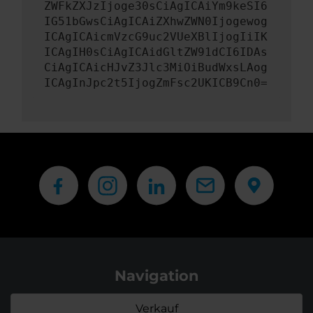
ZWFkZXJzIjoge30sCiAgICAiYm9keSI6
IG51bGwsCiAgICAiZXhwZWN0Ijogewog
ICAgICAicmVzcG9uc2VUeXBlIjogIiIK
ICAgIH0sCiAgICAidGltZW91dCI6IDAs
CiAgICAicHJvZ3Jlc3MiOiBudWxsLAog
ICAgInJpc2t5IjogZmFsc2UKICB9Cn0=
Navigation
Verkauf