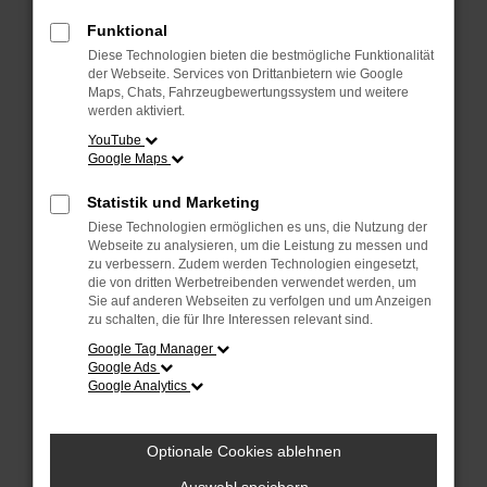
Überprüfe deine Firewall und deine
Internetverbindung.
Funktional
Laden andere Webseiten, zum Beispiel
Diese Technologien bieten die bestmögliche Funktionalität
deine Suchmaschine?
der Webseite. Services von Drittanbietern wie Google
Maps, Chats, Fahrzeugbewertungssystem und weitere
Prüfe deine Browsererweiterungen.
werden aktiviert.
Manche Erweiterungen, wie Werbeblocker,
YouTube
Google Maps
können das Laden bestimmter Seiten
verhindern. Funktioniert die Seite in einem
Statistik und Marketing
anderen Browser oder in einem privaten
Diese Technologien ermöglichen es uns, die Nutzung der
Fenster?
Webseite zu analysieren, um die Leistung zu messen und
zu verbessern. Zudem werden Technologien eingesetzt,
Starte dein Gerät neu.
die von dritten Werbetreibenden verwendet werden, um
Das kann manchmal helfen,
Sie auf anderen Webseiten zu verfolgen und um Anzeigen
zu schalten, die für Ihre Interessen relevant sind.
vorübergehende Probleme zu beheben.
Google Tag Manager
Stelle sicher, dass dein Browser und dein
Google Ads
Google Analytics
Betriebssystem auf dem neuesten Stand
sind.
Veraltete Software birgt nicht nur ein
Optionale Cookies ablehnen
Sicherheitsrisiko, sondern kann auch dazu