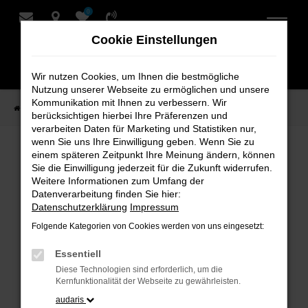
0
Zum
Hauptinhalt
Cookie Einstellungen
springen
Wir nutzen Cookies, um Ihnen die bestmögliche
Nutzung unserer Webseite zu ermöglichen und unsere
Kommunikation mit Ihnen zu verbessern. Wir
Startseite
Verkauf
Fahrzeug-Showroom
berücksichtigen hierbei Ihre Präferenzen und
verarbeiten Daten für Marketing und Statistiken nur,
wenn Sie uns Ihre Einwilligung geben. Wenn Sie zu
einem späteren Zeitpunkt Ihre Meinung ändern, können
Fahrzeug-Showroom
Sie die Einwilligung jederzeit für die Zukunft widerrufen.
Weitere Informationen zum Umfang der
Datenverarbeitung finden Sie hier:
Datenschutzerklärung
Impressum
Folgende Kategorien von Cookies werden von uns eingesetzt:
Fehler: Network Error
Essentiell
Beim Laden ist ein Fehler aufgetreten.
Diese Technologien sind erforderlich, um die
Hier sind ein paar Tipps, die dir helfen können:
Kernfunktionalität der Webseite zu gewährleisten.
audaris