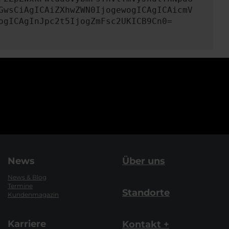
GwsCiAgICAiZXhwZWN0IjogewogICAgICAicmV
ogICAgInJpc2t5IjogZmFsc2UKICB9Cn0=
News
Über uns
News & Blog
Termine
Standorte
Kundenmagazin
Karriere
Kontakt +