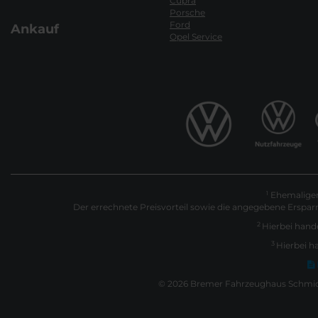
Cupra
Porsche
Ford
Ankauf
Opel Service
Ehemaliger 
1
Der errechnete Preisvorteil sowie die angegebene Erspar
2
Hierbei hande
3
Hierbei h
© 2026 Bremer Fahrzeughaus Schmidt