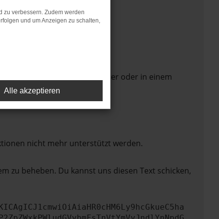
nd zu verbessern. Zudem werden
rfolgen und um Anzeigen zu schalten,
 Seite in einem anderen Browser oder in einem
Alle akzeptieren
ktionen nicht mehr unterstützt werden.
lem zu beheben. Du kannst uns diesen Text schicken,
KICAgICJ1cmwiOiAiaHR0cHM6Ly9hcGkueC5ha
P2ZpZWxkPWludGVybmFsTnVtYmVyJndlYnNpdG