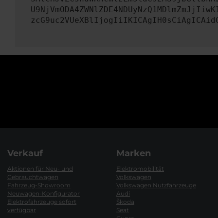
U9NjVmODA4ZWNlZDE4NDUyNzQ1MDlmZmJjIiwK
zcG9uc2VUeXBlIjogIiIKICAgIH0sCiAgICAid
Verkauf
Marken
Aktionen für Neu- und
Elektromobilität
Gebrauchtwagen
Volkswagen
Fahrzeug-Showroom
Volkswagen Nutzfahrzeuge
Neuwagen-Konfigurator
Audi
Elektrofahrzeuge sofort
Škoda
verfügbar
Seat