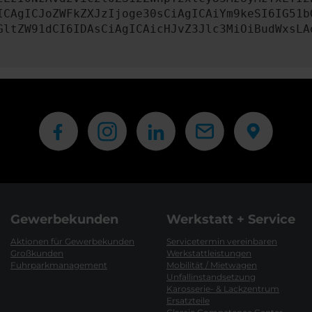
ICAgICJoZWFkZXJzIjoge30sCiAgICAiYm9keSI6IG51b
GltZW91dCI6IDAsCiAgICAicHJvZ3Jlc3MiOiBudWxsLA
Gewerbekunden
Werkstatt + Service
Aktionen für Gewerbekunden
Servicetermin vereinbaren
Großkunden
Werkstattleistungen
Fuhrparkmanagement
Mobilität / Mietwagen
Unfallinstandsetzung
Karosserie- & Lackzentrum
Ersatzteile