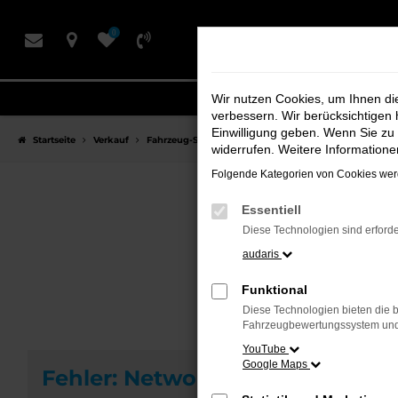
Zum
0
Hauptinhalt
springen
Wir nutzen Cookies, um Ihnen d
verbessern. Wir berücksichtigen 
Einwilligung geben. Wenn Sie zu 
Startseite
Verkauf
Fahrzeug-Showroom
widerrufen. Weitere Information
Folgende Kategorien von Cookies werd
Essentiell
F
Diese Technologien sind erforde
audaris
Funktional
Diese Technologien bieten die b
Fahrzeugbewertungssystem und w
YouTube
Google Maps
Fehler: Network Error