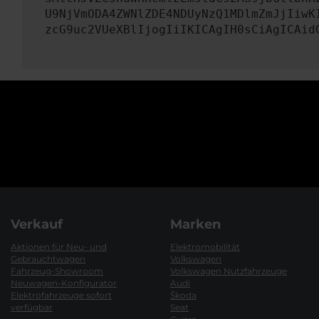
U9NjVmODA4ZWNlZDE4NDUyNzQ1MDlmZmJjIiwK
zcG9uc2VUeXBlIjogIiIKICAgIH0sCiAgICAid
Verkauf
Marken
Aktionen für Neu- und
Elektromobilität
Gebrauchtwagen
Volkswagen
Fahrzeug-Showroom
Volkswagen Nutzfahrzeuge
Neuwagen-Konfigurator
Audi
Elektrofahrzeuge sofort
Škoda
verfügbar
Seat