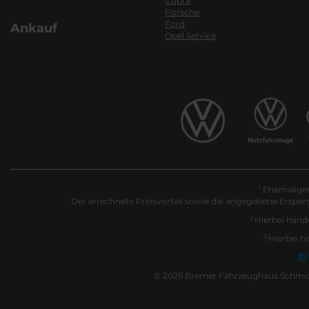
Cupra
Porsche
Ford
Ankauf
Opel Service
Ehemaliger 
1
Der errechnete Preisvorteil sowie die angegebene Erspar
2
Hierbei hande
3
Hierbei h
© 2026 Bremer Fahrzeughaus Schmidt