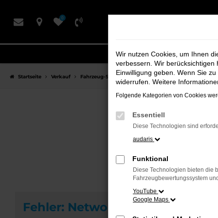
Zum
0
Hauptinhalt
springen
Wir nutzen Cookies, um Ihnen d
verbessern. Wir berücksichtigen 
Einwilligung geben. Wenn Sie zu 
Startseite
Verkauf
Fahrzeug-Showroom
widerrufen. Weitere Information
Folgende Kategorien von Cookies werd
Essentiell
F
Diese Technologien sind erforde
audaris
Funktional
Diese Technologien bieten die b
Fahrzeugbewertungssystem und w
YouTube
Google Maps
Fehler: Network Error