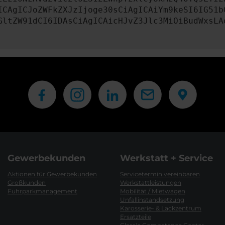
ICAgICJoZWFkZXJzIjoge30sCiAgICAiYm9keSI6IG51b
GltZW91dCI6IDAsCiAgICAicHJvZ3Jlc3MiOiBudWxsLA
Gewerbekunden
Werkstatt + Service
Aktionen für Gewerbekunden
Servicetermin vereinbaren
Großkunden
Werkstattleistungen
Fuhrparkmanagement
Mobilität / Mietwagen
Unfallinstandsetzung
Karosserie- & Lackzentrum
Ersatzteile