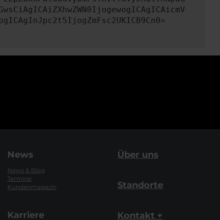
GwsCiAgICAiZXhwZWN0IjogewogICAgICAicmV
ogICAgInJpc2t5IjogZmFsc2UKICB9Cn0=
News
Über uns
News & Blog
Termine
Standorte
Kundenmagazin
Karriere
Kontakt +