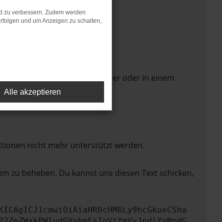
nd zu verbessern. Zudem werden
rfolgen und um Anzeigen zu schalten,
 Seite in einem anderen Browser oder in einem
Alle akzeptieren
ktionen nicht mehr unterstützt werden.
lem zu beheben. Du kannst uns diesen Text schicken,
KICAgICJ1cmwiOiAiaHR0cHM6Ly9hcGkueC5ha
P2ZpZWxkPWludGVybmFsTnVtYmVyJndlYnNpdG