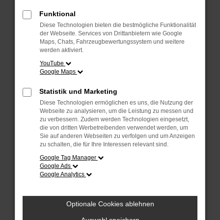
Überprüfe deine Firewall und deine
Internetverbindung.
Funktional
Laden andere Webseiten, zum Beispiel
Diese Technologien bieten die bestmögliche Funktionalität
deine Suchmaschine?
der Webseite. Services von Drittanbietern wie Google
Maps, Chats, Fahrzeugbewertungssystem und weitere
Prüfe deine Browsererweiterungen.
werden aktiviert.
Manche Erweiterungen, wie Werbeblocker,
YouTube
Google Maps
können das Laden bestimmter Seiten
verhindern. Funktioniert die Seite in einem
Statistik und Marketing
anderen Browser oder in einem privaten
Diese Technologien ermöglichen es uns, die Nutzung der
Fenster?
Webseite zu analysieren, um die Leistung zu messen und
zu verbessern. Zudem werden Technologien eingesetzt,
Starte dein Gerät neu.
die von dritten Werbetreibenden verwendet werden, um
Das kann manchmal helfen,
Sie auf anderen Webseiten zu verfolgen und um Anzeigen
zu schalten, die für Ihre Interessen relevant sind.
vorübergehende Probleme zu beheben.
Google Tag Manager
Stelle sicher, dass dein Browser und dein
Google Ads
Google Analytics
Betriebssystem auf dem neuesten Stand
sind.
Veraltete Software birgt nicht nur ein
Optionale Cookies ablehnen
Sicherheitsrisiko, sondern kann auch dazu