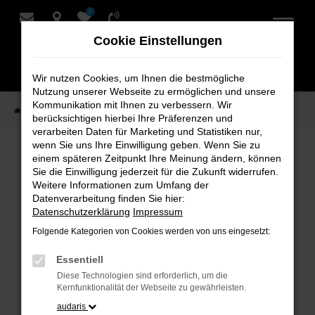
0
Zum
Hauptinhalt
Cookie Einstellungen
springen
Wir nutzen Cookies, um Ihnen die bestmögliche
Nutzung unserer Webseite zu ermöglichen und unsere
Kommunikation mit Ihnen zu verbessern. Wir
Startseite
Verkauf
Fahrzeug-Showroom
berücksichtigen hierbei Ihre Präferenzen und
verarbeiten Daten für Marketing und Statistiken nur,
wenn Sie uns Ihre Einwilligung geben. Wenn Sie zu
einem späteren Zeitpunkt Ihre Meinung ändern, können
Fahrzeug-Showroom
Sie die Einwilligung jederzeit für die Zukunft widerrufen.
Weitere Informationen zum Umfang der
Datenverarbeitung finden Sie hier:
Datenschutzerklärung
Impressum
Folgende Kategorien von Cookies werden von uns eingesetzt:
Fehler: Network Error
Essentiell
Beim Laden ist ein Fehler aufgetreten.
Diese Technologien sind erforderlich, um die
Hier sind ein paar Tipps, die dir helfen können:
Kernfunktionalität der Webseite zu gewährleisten.
audaris