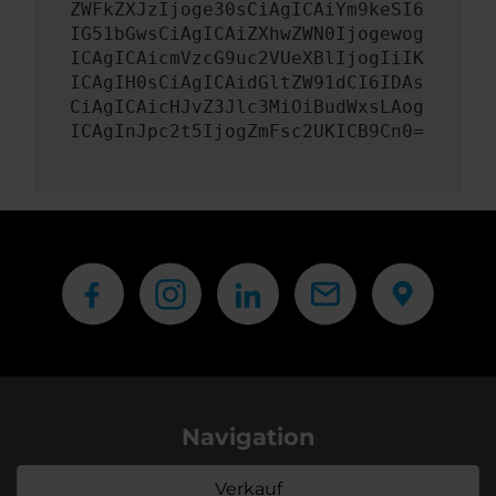
ZWFkZXJzIjoge30sCiAgICAiYm9keSI6
IG51bGwsCiAgICAiZXhwZWN0Ijogewog
ICAgICAicmVzcG9uc2VUeXBlIjogIiIK
ICAgIH0sCiAgICAidGltZW91dCI6IDAs
CiAgICAicHJvZ3Jlc3MiOiBudWxsLAog
ICAgInJpc2t5IjogZmFsc2UKICB9Cn0=
Navigation
Verkauf