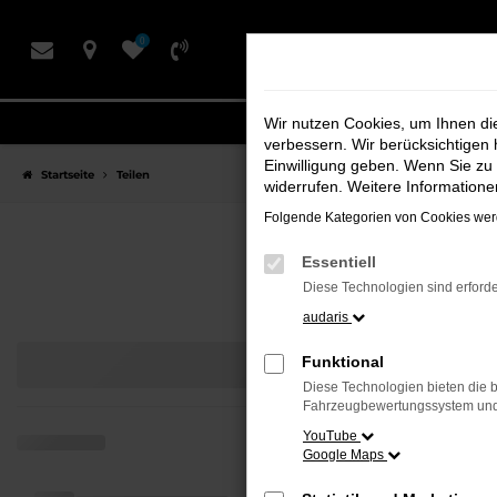
Zum
0
Hauptinhalt
springen
Wir nutzen Cookies, um Ihnen d
verbessern. Wir berücksichtigen 
Einwilligung geben. Wenn Sie zu 
Startseite
Teilen
widerrufen. Weitere Information
Folgende Kategorien von Cookies werd
Ih
Essentiell
Diese Technologien sind erforde
audaris
Funktional
Diese Technologien bieten die b
Fahrzeugbewertungssystem und w
YouTube
Google Maps