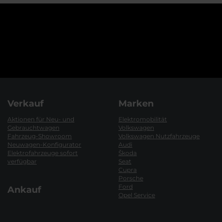
Verkauf
Marken
Aktionen für Neu- und
Elektromobilität
Gebrauchtwagen
Volkswagen
Fahrzeug-Showroom
Volkswagen Nutzfahrzeuge
Neuwagen-Konfigurator
Audi
Elektrofahrzeuge sofort
Škoda
verfügbar
Seat
Cupra
Porsche
Ford
Ankauf
Opel Service