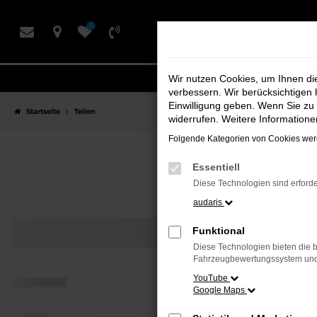
Zum
0
Hauptinhalt
springen
Wir nutzen Cookies, um Ihnen d
verbessern. Wir berücksichtigen 
Einwilligung geben. Wenn Sie zu 
Startseite
Teilen
widerrufen. Weitere Information
Folgende Kategorien von Cookies werd
Ih
Essentiell
Diese Technologien sind erforde
audaris
Funktional
Diese Technologien bieten die b
Fahrzeugbewertungssystem und w
YouTube
Google Maps