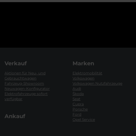
Verkauf
Marken
Aktionen für Neu- und
Elektromobilität
Gebrauchtwagen
Volkswagen
Fahrzeug-Showroom
Volkswagen Nutzfahrzeuge
Neuwagen-Konfigurator
Audi
Elektrofahrzeuge sofort
Škoda
verfügbar
Seat
Cupra
Porsche
Ford
Ankauf
Opel Service