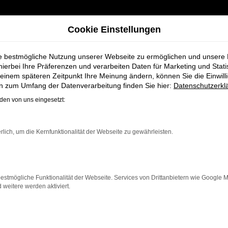
Cookie Einstellungen
ie bestmögliche Nutzung unserer Webseite zu ermöglichen und unsere
hierbei Ihre Präferenzen und verarbeiten Daten für Marketing und Stati
einem späteren Zeitpunkt Ihre Meinung ändern, können Sie die Einwillig
him
en zum Umfang der Datenverarbeitung finden Sie hier:
Datenschutzerkl
en von uns eingesetzt:
ge bei Schmidt +
rlich, um die Kernfunktionalität der Webseite zu gewährleisten.
 die ein zuverlässiges und modernes Fahrzeug suchen. O
enz und modernes Design, das sowohl in der Stadt als au
estmögliche Funktionalität der Webseite. Services von Drittanbietern wie Google 
 breiten Auswahl an Audi Fahrzeugen auch umfassende B
eitere werden aktiviert.
neiderte Finanzierungslösungen sowie Leasingoptionen
ngnahme
,
Wartung und Reparaturen
direkt bei Ihrem Au
e bei uns das Fahrzeug, das Ihre Ansprüche erfüllt.