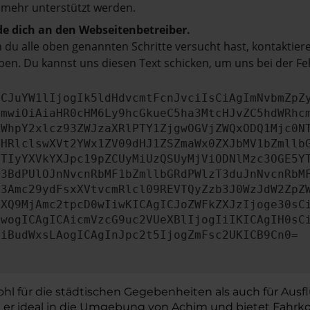
 mehr unterstützt werden.
e dich an den Webseitenbetreiber.
du alle oben genannten Schritte versucht hast, kontaktier
en. Du kannst uns diesen Text schicken, um uns bei der Fe
ICJuYW1lIjogIk5ldHdvcmtFcnJvciIsCiAgImNvbmZpZ
cmwiOiAiaHR0cHM6Ly9hcGkueC5ha3MtcHJvZC5hdWRhc
ZWhpY2xlcz93ZWJzaXRlPTY1ZjgwOGVjZWQxODQ1Mjc0N
bHRlclswXVt2YWx1ZV09dHJ1ZSZmaWx0ZXJbMV1bZmllb
JTIyYXVkYXJpc19pZCUyMiUzQSUyMjViODNlMzc3OGE5Y
b3BdPUlOJnNvcnRbMF1bZmllbGRdPWlzT3duJnNvcnRbM
b3Amc29ydFsxXVtvcmRlcl09REVTQyZzb3J0WzJdW2ZpZ
aXQ9MjAmc2tpcD0wIiwKICAgICJoZWFkZXJzIjoge30sC
ewogICAgICAicmVzcG9uc2VUeXBlIjogIiIKICAgIH0sC
OiBudWxsLAogICAgInJpc2t5IjogZmFsc2UKICB9Cn0=
wohl für die städtischen Gegebenheiten als auch für Ausf
t er ideal in die Umgebung von Achim und bietet Fahrko