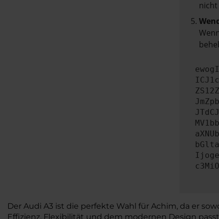
nicht
Wend
Wenn 
beheb
ewog
ICJ1
ZS12
JmZp
JTdC
MV1b
aXNU
bGlt
Ijog
c3Mi
Der Audi A3 ist die perfekte Wahl für Achim, da er so
Effizienz, Flexibilität und dem modernen Design pass