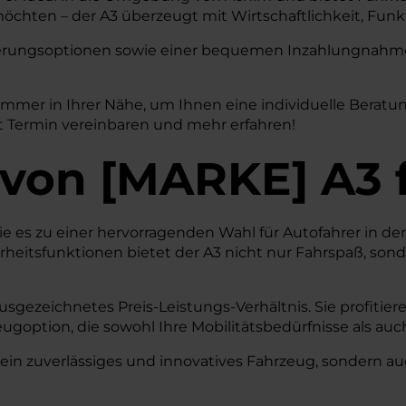
chten – der A3 überzeugt mit Wirtschaftlichkeit, Funkti
nzierungsoptionen sowie einer bequemen Inzahlungnahme 
 immer in Ihrer Nähe, um Ihnen eine individuelle Berat
zt Termin vereinbaren und mehr erfahren!
von
[
MARKE
]
A3
 die es zu einer hervorragenden Wahl für Autofahrer in 
erheitsfunktionen bietet der A3 nicht nur Fahrspaß, so
usgezeichnetes Preis-Leistungs-Verhältnis. Sie profitier
option, die sowohl Ihre Mobilitätsbedürfnisse als auc
ein zuverlässiges und innovatives Fahrzeug, sondern auch