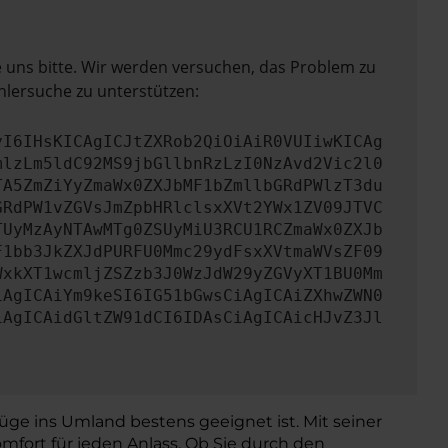
e uns bitte. Wir werden versuchen, das Problem zu
hlersuche zu unterstützen:
yI6IHsKICAgICJtZXRob2QiOiAiR0VUIiwKICAg
mlzLm5ldC92MS9jbGllbnRzLzI0NzAvd2Vic2l0
TA5ZmZiYyZmaWx0ZXJbMF1bZmllbGRdPWlzT3du
GRdPW1vZGVsJmZpbHRlclsxXVt2YWx1ZV09JTVC
TUyMzAyNTAwMTg0ZSUyMiU3RCU1RCZmaWx0ZXJb
F1bb3JkZXJdPURFU0Mmc29ydFsxXVtmaWVsZF09
WxkXT1wcmljZSZzb3J0WzJdW29yZGVyXT1BU0Mm
iAgICAiYm9keSI6IG51bGwsCiAgICAiZXhwZWN0
iAgICAidGltZW91dCI6IDAsCiAgICAicHJvZ3Jl
lüge ins Umland bestens geeignet ist. Mit seiner
mfort für jeden Anlass. Ob Sie durch den