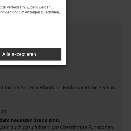
nd zu verbessern. Zudem werden
rfolgen und um Anzeigen zu schalten,
Alle akzeptieren
mmter Seiten verhindern. Funktioniert die Seite in
en.
f dem neuesten Stand sind.
rn kann auch dazu führen, dass bestimmte Funktionen