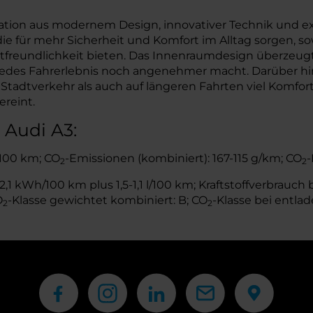
ation aus modernem Design, innovativer Technik und e
ie für mehr Sicherheit und Komfort im Alltag sorgen, so
tfreundlichkeit bieten. Das Innenraumdesign überzeugt
edes Fahrerlebnis noch angenehmer macht. Darüber hinau
tverkehr als auch auf längeren Fahrten viel Komfort. K
reint.
 Audi A3:
l/100 km; CO
-Emissionen (kombiniert): 167-115 g/km; CO
-
2
2
1 kWh/100 km plus 1,5-1,1 l/100 km; Kraftstoffverbrauch b
O
-Klasse gewichtet kombiniert: B; CO
-Klasse bei entlad
2
2