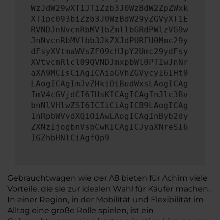
WzJdW29wXT1JTiZzb3J0WzBdW2ZpZWxk
XT1pc093biZzb3J0WzBdW29yZGVyXT1E
RVNDJnNvcnRbMV1bZmllbGRdPWlzVG9w
JnNvcnRbMV1bb3JkZXJdPURFU0Mmc29y
dFsyXVtmaWVsZF09cHJpY2Umc29ydFsy
XVtvcmRlcl09QVNDJmxpbWl0PTIwJnNr
aXA9MCIsCiAgICAiaGVhZGVycyI6IHt9
LAogICAgImJvZHkiOiBudWxsLAogICAg
ImV4cGVjdCI6IHsKICAgICAgInJlc3Bv
bnNlVHlwZSI6ICIiCiAgICB9LAogICAg
InRpbWVvdXQiOiAwLAogICAgInByb2dy
ZXNzIjogbnVsbCwKICAgICJyaXNreSI6
IGZhbHNlCiAgfQp9
Gebrauchtwagen wie der A8 bieten für Achim viele
Vorteile, die sie zur idealen Wahl für Käufer machen.
In einer Region, in der Mobilität und Flexibilität im
Alltag eine große Rolle spielen, ist ein