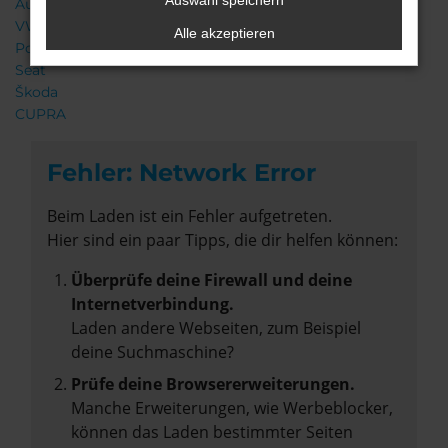
Auswahl speichern
Audi
VW
Alle akzeptieren
Porsche
Seat
Škoda
CUPRA
Fehler: Network Error
Beim Laden ist ein Fehler aufgetreten.
Hier sind ein paar Tipps, die dir helfen können:
Überprüfe deine Firewall und deine
Internetverbindung.
Laden andere Webseiten, zum Beispiel
deine Suchmaschine?
Prüfe deine Browsererweiterungen.
Manche Erweiterungen, wie Werbeblocker,
können das Laden bestimmter Seiten