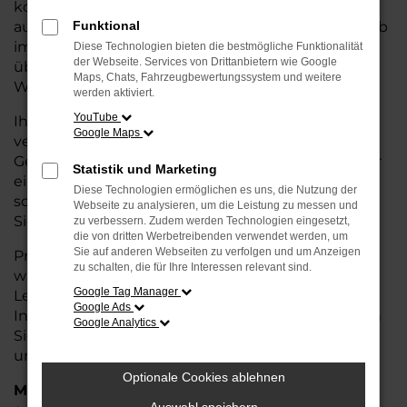
kostengünstige Alternative zum Neuwagen, ohne
auf Komfort und Qualität verzichten zu müssen. Ob
Funktional
im Stadtverkehr oder für längere Fahrten, der A8
Diese Technologien bieten die bestmögliche Funktionalität
der Webseite. Services von Drittanbietern wie Google
überzeugt durch Fahrkomfort, Sicherheit und
Maps, Chats, Fahrzeugbewertungssystem und weitere
Wirtschaftlichkeit.
werden aktiviert.
YouTube
Ihr Audi Autohaus in Achim ist Ihr
Google Maps
vertrauenswürdiger Partner, wenn es um
Gebrauchtwagen geht. Wir bieten Ihnen nicht nur
Statistik und Marketing
eine große Auswahl an geprüften Fahrzeugen,
Diese Technologien ermöglichen es uns, die Nutzung der
sondern auch eine fachkundige Beratung, damit
Webseite zu analysieren, um die Leistung zu messen und
Sie das für Sie passende Modell finden.
zu verbessern. Zudem werden Technologien eingesetzt,
die von dritten Werbetreibenden verwendet werden, um
Sie auf anderen Webseiten zu verfolgen und um Anzeigen
Profitieren Sie von unseren zusätzlichen
Services
zu schalten, die für Ihre Interessen relevant sind.
wie attraktiven Finanzierungsmöglichkeiten,
Google Tag Manager
Leasingangeboten und der bequemen
Google Ads
Inzahlungnahme Ihres alten Fahrzeugs. Besuchen
Google Analytics
Sie uns und überzeugen Sie sich von der Qualität
und dem Service, den wir Ihnen bieten!
Optionale Cookies ablehnen
Marken