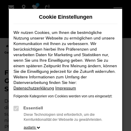
0
Zum
Hauptinhalt
Cookie Einstellungen
springen
Wir nutzen Cookies, um Ihnen die bestmögliche
Nutzung unserer Webseite zu ermöglichen und unsere
Kommunikation mit Ihnen zu verbessern. Wir
Startseite
Achim
Audi
Audi A8
Finden Sie Ihren Audi A8
berücksichtigen hierbei Ihre Präferenzen und
Gebrauchtwagen für Achim bei Schmidt + Koch
verarbeiten Daten für Marketing und Statistiken nur,
wenn Sie uns Ihre Einwilligung geben. Wenn Sie zu
einem späteren Zeitpunkt Ihre Meinung ändern, können
Finden Sie Ihren Audi A8
Sie die Einwilligung jederzeit für die Zukunft widerrufen.
Weitere Informationen zum Umfang der
Gebrauchtwagen für Achim bei
Datenverarbeitung finden Sie hier:
Schmidt + Koch
Datenschutzerklärung
Impressum
Folgende Kategorien von Cookies werden von uns eingesetzt:
Der Audi A8 ist die perfekte Wahl für alle in Achim,
die ein zuverlässiges und modernes Fahrzeug
Essentiell
suchen.
Mit seiner erstklassigen Ausstattung, der
Diese Technologien sind erforderlich, um die
niedrigen Laufleistung und der ausgezeichneten
Kernfunktionalität der Webseite zu gewährleisten.
Pflege ist dieser Gebrauchtwagen eine
audaris