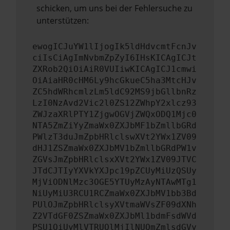
schicken, um uns bei der Fehlersuche zu
unterstützen:
ewogICJuYW1lIjogIk5ldHdvcmtFcnJv
ciIsCiAgImNvbmZpZyI6IHsKICAgICJt
ZXRob2QiOiAiR0VUIiwKICAgICJ1cmwi
OiAiaHR0cHM6Ly9hcGkueC5ha3MtcHJv
ZC5hdWRhcmlzLm5ldC92MS9jbGllbnRz
LzI0NzAvd2Vic2l0ZS12ZWhpY2xlcz93
ZWJzaXRlPTY1ZjgwOGVjZWQxODQ1Mjc0
NTA5ZmZiYyZmaWx0ZXJbMF1bZmllbGRd
PWlzT3duJmZpbHRlclswXVt2YWx1ZV09
dHJ1ZSZmaWx0ZXJbMV1bZmllbGRdPW1v
ZGVsJmZpbHRlclsxXVt2YWx1ZV09JTVC
JTdCJTIyYXVkYXJpc19pZCUyMiUzQSUy
MjViODNlMzc3OGE5YTUyMzAyNTAwMTg1
NiUyMiU3RCU1RCZmaWx0ZXJbMV1bb3Bd
PUlOJmZpbHRlclsyXVtmaWVsZF09dXNh
Z2VTdGF0ZSZmaWx0ZXJbMl1bdmFsdWVd
PSU1QiUyMlVTRUQlMjIlNUQmZmlsdGVy