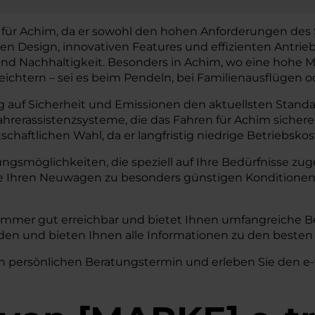
l für Achim, da er sowohl den hohen Anforderungen des 
n Design, innovativen Features und effizienten Antrieb
 Nachhaltigkeit. Besonders in Achim, wo eine hohe Mobili
eichtern – sei es beim Pendeln, bei Familienausflügen o
 auf Sicherheit und Emissionen den aktuellsten Standar
Fahrerassistenzsysteme, die das Fahren für Achim siche
chaftlichen Wahl, da er langfristig niedrige Betriebsko
rungsmöglichkeiten, die speziell auf Ihre Bedürfnisse 
ie Ihren Neuwagen zu besonders günstigen Konditionen
 immer gut erreichbar und bietet Ihnen umfangreiche B
inden und bieten Ihnen alle Informationen zu den beste
n persönlichen Beratungstermin und erleben Sie den e-t