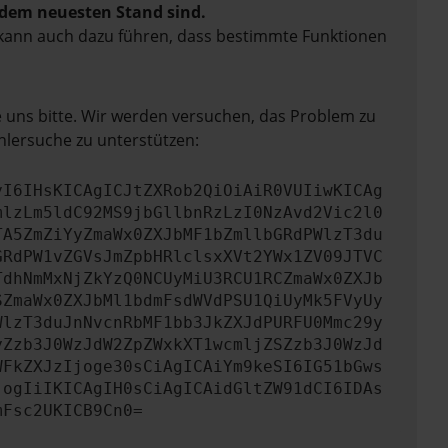
f dem neuesten Stand sind.
rn kann auch dazu führen, dass bestimmte Funktionen
e uns bitte. Wir werden versuchen, das Problem zu
hlersuche zu unterstützen:
yI6IHsKICAgICJtZXRob2QiOiAiR0VUIiwKICAg
mlzLm5ldC92MS9jbGllbnRzLzI0NzAvd2Vic2l0
TA5ZmZiYyZmaWx0ZXJbMF1bZmllbGRdPWlzT3du
GRdPW1vZGVsJmZpbHRlclsxXVt2YWx1ZV09JTVC
TdhNmMxNjZkYzQ0NCUyMiU3RCU1RCZmaWx0ZXJb
SZmaWx0ZXJbMl1bdmFsdWVdPSU1QiUyMk5FVyUy
WlzT3duJnNvcnRbMF1bb3JkZXJdPURFU0Mmc29y
yZzb3J0WzJdW2ZpZWxkXT1wcmljZSZzb3J0WzJd
WFkZXJzIjoge30sCiAgICAiYm9keSI6IG51bGws
jogIiIKICAgIH0sCiAgICAidGltZW91dCI6IDAs
mFsc2UKICB9Cn0=