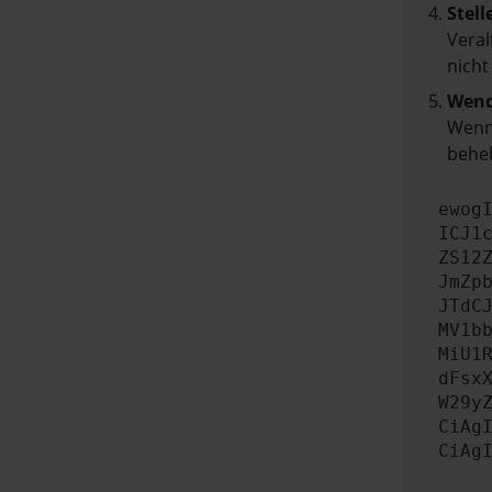
Stell
Veral
nicht
Wend
Wenn 
beheb
ewog
ICJ1
ZS12
JmZp
JTdC
MV1b
MiU1
dFsx
W29y
CiAg
CiAg