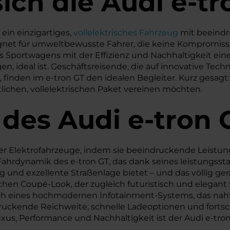
ich die Audi e-tr
 ein einzigartiges,
vollelektrisches Fahrzeug
mit beeindr
et für umweltbewusste Fahrer, die keine Kompromiss
Sportwagens mit der Effizienz und Nachhaltigkeit eines
en, ideal ist. Geschäftsreisende, die auf innovative Tech
finden im e-tron GT den idealen Begleiter. Kurz gesagt: D
tlichen, vollelektrischen Paket vereinen möchten.
 des
Audi
e-tron 
der Elektrofahrzeuge, indem sie beeindruckende Leistun
hrdynamik des e-tron GT, das dank seines leistungsst
und exzellente Straßenlage bietet – und das völlig gerä
chen Coupé-Look, der zugleich futuristisch und elegant
ich eines hochmodernen Infotainment-Systems, das nahtl
druckende Reichweite, schnelle Ladeoptionen und fortsc
xus, Performance und Nachhaltigkeit ist der Audi e-tron