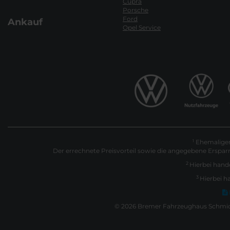
Cupra
Porsche
Ford
Ankauf
Opel Service
Ehemaliger 
1
Der errechnete Preisvorteil sowie die angegebene Erspar
2
Hierbei hande
3
Hierbei h
© 2026 Bremer Fahrzeughaus Schmidt