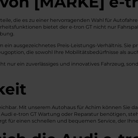
von
[
MARKE
]
e-t
rteile, die es zu einer hervorragenden Wahl für Autofah
erheitsfunktionen bietet der e-tron GT nicht nur Fahrs
ebung.
m ein ausgezeichnetes Preis-Leistungs-Verhältnis. Sie pr
option, die sowohl Ihre Mobilitätsbedürfnisse als auc
t nur ein zuverlässiges und innovatives Fahrzeug, sondern
keit
reichbar. Mit unserem Autohaus für Achim können Sie da
r Audi e-tron GT Wartung oder Reparatur benötigen, steh
rgt für einen schnellen und bequemen Service, der Ihn