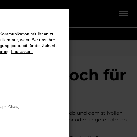
 Kommunikation mit Ihnen zu
stiken nur, wenn Sie uns Ihre
ung jederzeit für die Zukunft
ärung
Impressum
midt + Koch für
Maps, Chats,
nik, seinem effizienten Antrieb und dem stilvollen
 Egal, ob für den Stadtverkehr oder längere Fahrten –
keit.