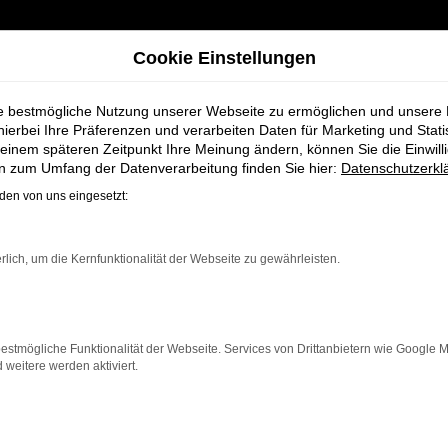
Cookie Einstellungen
ie bestmögliche Nutzung unserer Webseite zu ermöglichen und unsere
hierbei Ihre Präferenzen und verarbeiten Daten für Marketing und Stati
einem späteren Zeitpunkt Ihre Meinung ändern, können Sie die Einwillig
ei Schmidt + Koch für Achim
en zum Umfang der Datenverarbeitung finden Sie hier:
Datenschutzerkl
en von uns eingesetzt:
Neuwagen bei Sch
rlich, um die Kernfunktionalität der Webseite zu gewährleisten.
estmögliche Funktionalität der Webseite. Services von Drittanbietern wie Google 
eitere werden aktiviert.
r Achim einen Neuwagen suchen. Mit seiner modernen Tech
 der ein zuverlässiges und komfortables Fahrzeug möchte.
ovative Features und eine herausragende Wirtschaftlich