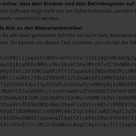
e sicher, dass dein Browser und dein Betriebssystem au
tete Software birgt nicht nur ein Sicherheitsrisiko, sonde
 mehr unterstützt werden.
e dich an den Webseitenbetreiber.
du alle oben genannten Schritte versucht hast, kontaktier
en. Du kannst uns diesen Text schicken, um uns bei der Fe
ICJuYW1lIjogIk5ldHdvcmtFcnJvciIsCiAgImNvbmZpZ
cmwiOiAiaHR0cHM6Ly9hcGkueC5ha3MtcHJvZC5hdWRhc
ZWhpY2xlcz93ZWJzaXRlPTY1ZjgwOGVjZWQxODQ1Mjc0N
bHRlclswXVt2YWx1ZV09dHJ1ZSZmaWx0ZXJbMV1bZmllb
JTIyYXVkYXJpc19pZCUyMiUzQSUyMjYxMWUyNjIyNDE5N
b3BdPUlOJmZpbHRlclsyXVtmaWVsZF09dXNhZ2VTdGF0Z
RCZmaWx0ZXJbMl1bb3BdPUlOJnNvcnRbMF1bZmllbGRdP
XVtmaWVsZF09aXNUb3Amc29ydFsxXVtvcmRlcl09REVTQ
ZGVyXT1BU0MmbGltaXQ9MjAmc2tpcD0wIiwKICAgICJoZ
ICAiZXhwZWN0IjogewogICAgICAicmVzcG9uc2VUeXBlI
ICAicHJvZ3Jlc3MiOiBudWxsLAogICAgInJpc2t5IjogZ