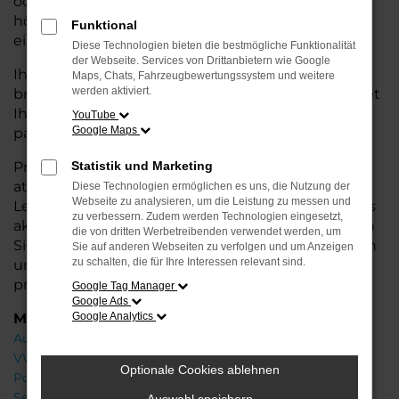
oder längere Fahrten – der Q3 bietet Ihnen
höchsten Fahrkomfort, innovative Features und
Funktional
eine herausragende Wirtschaftlichkeit.
Diese Technologien bieten die bestmögliche Funktionalität
der Webseite. Services von Drittanbietern wie Google
Ihr Audi Autohaus in Achim steht Ihnen mit einer
Maps, Chats, Fahrzeugbewertungssystem und weitere
werden aktiviert.
breiten Auswahl an Neuwagen zur Seite und bietet
Ihnen umfassende
Beratung
, damit Sie das für Sie
YouTube
Google Maps
passende Fahrzeug finden.
Profitieren Sie von zusätzlichen Services wie
Statistik und Marketing
attraktiven Finanzierungsmöglichkeiten,
Diese Technologien ermöglichen es uns, die Nutzung der
Webseite zu analysieren, um die Leistung zu messen und
Leasingangeboten und der Inzahlungnahme Ihres
zu verbessern. Zudem werden Technologien eingesetzt,
aktuellen Fahrzeugs. Besuchen Sie uns und lassen
die von dritten Werbetreibenden verwendet werden, um
Sie sich von unseren Experten beraten – wir freuen
Sie auf anderen Webseiten zu verfolgen und um Anzeigen
zu schalten, die für Ihre Interessen relevant sind.
uns, Ihnen den perfekten Neuwagen zu
präsentieren!
Google Tag Manager
Google Ads
Marken
Google Analytics
Audi
VW
Optionale Cookies ablehnen
Porsche
Seat