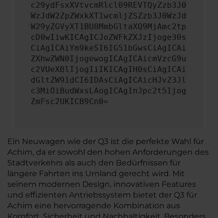
c29ydFsxXVtvcmRlcl09REVTQyZzb3J0
WzJdW2ZpZWxkXT1wcmljZSZzb3J0WzJd
W29yZGVyXT1BU0MmbGltaXQ9MjAmc2tp
cD0wIiwKICAgICJoZWFkZXJzIjoge30s
CiAgICAiYm9keSI6IG51bGwsCiAgICAi
ZXhwZWN0IjogewogICAgICAicmVzcG9u
c2VUeXBlIjogIiIKICAgIH0sCiAgICAi
dGltZW91dCI6IDAsCiAgICAicHJvZ3Jl
c3MiOiBudWxsLAogICAgInJpc2t5Ijog
ZmFsc2UKICB9Cn0=
Ein Neuwagen wie der Q3 ist die perfekte Wahl für
Achim, da er sowohl den hohen Anforderungen des
Stadtverkehrs als auch den Bedürfnissen für
längere Fahrten ins Umland gerecht wird. Mit
seinem modernen Design, innovativen Features
und effizienten Antriebssystem bietet der Q3 für
Achim eine hervorragende Kombination aus
Komfort, Sicherheit und Nachhaltigkeit. Besonders