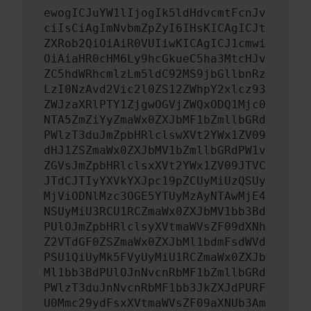
ewogICJuYW1lIjogIk5ldHdvcmtFcnJv
ciIsCiAgImNvbmZpZyI6IHsKICAgICJt
ZXRob2QiOiAiR0VUIiwKICAgICJ1cmwi
OiAiaHR0cHM6Ly9hcGkueC5ha3MtcHJv
ZC5hdWRhcmlzLm5ldC92MS9jbGllbnRz
LzI0NzAvd2Vic2l0ZS12ZWhpY2xlcz93
ZWJzaXRlPTY1ZjgwOGVjZWQxODQ1Mjc0
NTA5ZmZiYyZmaWx0ZXJbMF1bZmllbGRd
PWlzT3duJmZpbHRlclswXVt2YWx1ZV09
dHJ1ZSZmaWx0ZXJbMV1bZmllbGRdPW1v
ZGVsJmZpbHRlclsxXVt2YWx1ZV09JTVC
JTdCJTIyYXVkYXJpc19pZCUyMiUzQSUy
MjViODNlMzc3OGE5YTUyMzAyNTAwMjE4
NSUyMiU3RCU1RCZmaWx0ZXJbMV1bb3Bd
PUlOJmZpbHRlclsyXVtmaWVsZF09dXNh
Z2VTdGF0ZSZmaWx0ZXJbMl1bdmFsdWVd
PSU1QiUyMk5FVyUyMiU1RCZmaWx0ZXJb
Ml1bb3BdPUlOJnNvcnRbMF1bZmllbGRd
PWlzT3duJnNvcnRbMF1bb3JkZXJdPURF
U0Mmc29ydFsxXVtmaWVsZF09aXNUb3Am