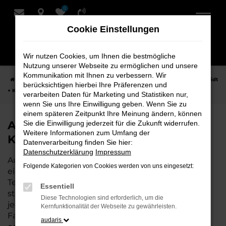
0
Zum
Hauptinhalt
Cookie Einstellungen
springen
Wir nutzen Cookies, um Ihnen die bestmögliche
Nutzung unserer Webseite zu ermöglichen und unsere
Kommunikation mit Ihnen zu verbessern. Wir
Startseite
Achim
Audi
Audi Q3
Audi Q3 Neuwagen bei Schmidt
berücksichtigen hierbei Ihre Präferenzen und
+ Koch für Achim
verarbeiten Daten für Marketing und Statistiken nur,
wenn Sie uns Ihre Einwilligung geben. Wenn Sie zu
einem späteren Zeitpunkt Ihre Meinung ändern, können
Audi Q3 Neuwagen bei Schmidt +
Sie die Einwilligung jederzeit für die Zukunft widerrufen.
Weitere Informationen zum Umfang der
Koch für Achim
Datenverarbeitung finden Sie hier:
Datenschutzerklärung
Impressum
Audi Q3 ist die perfekte Wahl für alle, die für Achim
Folgende Kategorien von Cookies werden von uns eingesetzt:
einen Neuwagen suchen. Mit seiner modernen
Technik, seinem effizienten Antrieb und dem
Essentiell
stilvollen Design ist der Q3 die ideale Lösung für
Diese Technologien sind erforderlich, um die
jeden, der ein zuverlässiges und komfortables
Kernfunktionalität der Webseite zu gewährleisten.
Fahrzeug möchte. Egal, ob für den Stadtverkehr
audaris