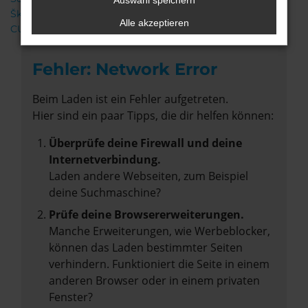
Auswahl speichern
Škoda
Alle akzeptieren
CUPRA
Fehler: Network Error
Beim Laden ist ein Fehler aufgetreten.
Hier sind ein paar Tipps, die dir helfen können:
Überprüfe deine Firewall und deine
Internetverbindung.
Laden andere Webseiten, zum Beispiel
deine Suchmaschine?
Prüfe deine Browsererweiterungen.
Manche Erweiterungen, wie Werbeblocker,
können das Laden bestimmter Seiten
verhindern. Funktioniert die Seite in einem
anderen Browser oder in einem privaten
Fenster?