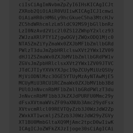
ciIsCiAgImNvbmZpZyI6IHsKICAgICJt
ZXRob2QiOiAiR0VUIiwKICAgICJ1cmwi
OiAiaHR0cHM6Ly9hcGkueC5ha3MtcHJv
ZC5hdWRhcmlzLm5ldC92MS9jbGllbnRz
LzI0NzAvd2Vic2l0ZS12ZWhpY2xlcz93
ZWJzaXRlPTY1ZjgwOGVjZWQxODQ1Mjc0
NTA5ZmZiYyZmaWx0ZXJbMF1bZmllbGRd
PWlzT3duJmZpbHRlclswXVt2YWx1ZV09
dHJ1ZSZmaWx0ZXJbMV1bZmllbGRdPW1v
ZGVsJmZpbHRlclsxXVt2YWx1ZV09JTVC
JTdCJTIyYXVkYXJpc19pZCUyMiUzQSUy
MjViODNlMzc3OGE5YTUyMzAyNTAwMjE5
MCUyMiU3RCU1RCZmaWx0ZXJbMV1bb3Bd
PUlOJnNvcnRbMF1bZmllbGRdPWlzT3du
JnNvcnRbMF1bb3JkZXJdPURFU0Mmc29y
dFsxXVtmaWVsZF09aXNUb3Amc29ydFsx
XVtvcmRlcl09REVTQyZzb3J0WzJdW2Zp
ZWxkXT1wcmljZSZzb3J0WzJdW29yZGVy
XT1BU0MmbGltaXQ9MjAmc2tpcD0wIiwK
ICAgICJoZWFkZXJzIjoge30sCiAgICAi