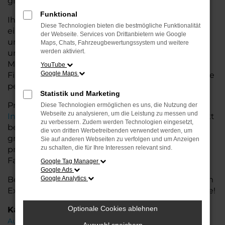
glänzt.
Funktional
Ihr Audi Autohaus in Achim bietet Ihnen neben
Diese Technologien bieten die bestmögliche Funktionalität
einer breiten Auswahl an Audi Fahrzeugen auch
der Webseite. Services von Drittanbietern wie Google
umfassende Beratung und Service. Wir
Maps, Chats, Fahrzeugbewertungssystem und weitere
werden aktiviert.
unterstützen Sie bei der Auswahl des passenden
Modells und bieten maßgeschneiderte
YouTube
Google Maps
Finanzierungslösungen sowie Leasingoptionen, die
perfekt zu Ihrem Budget und Bedarf passen.
Statistik und Marketing
Profitieren Sie von zusätzlichen Services wie
Diese Technologien ermöglichen es uns, die Nutzung der
Webseite zu analysieren, um die Leistung zu messen und
Inzahlungnahme
,
Wartung und Reparaturen
direkt
zu verbessern. Zudem werden Technologien eingesetzt,
bei Ihrem Audi Autohaus in Achim. Mit unserer
die von dritten Werbetreibenden verwendet werden, um
großen Auswahl an Fahrzeugen und der
Sie auf anderen Webseiten zu verfolgen und um Anzeigen
zu schalten, die für Ihre Interessen relevant sind.
professionellen Beratung finden Sie bei uns das
Fahrzeug, das Ihre Ansprüche erfüllt.
Google Tag Manager
Google Ads
Besuchen Sie uns und lassen Sie sich von unserem
Google Analytics
Expertenteam beraten – der Audi Q8 wartet auf Sie!
Optionale Cookies ablehnen
Kategorie
Audi Q8 Gebrauchtwagen Achim