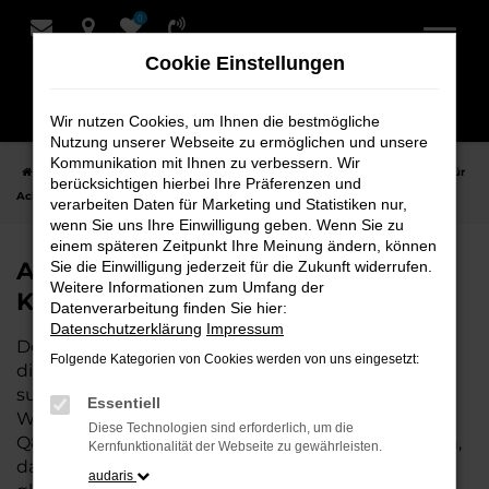
0
Zum
Hauptinhalt
Cookie Einstellungen
springen
Wir nutzen Cookies, um Ihnen die bestmögliche
Nutzung unserer Webseite zu ermöglichen und unsere
Kommunikation mit Ihnen zu verbessern. Wir
Startseite
Achim
Audi
Audi Q8 Fahrzeuge bei Schmidt + Koch für
berücksichtigen hierbei Ihre Präferenzen und
Achim
verarbeiten Daten für Marketing und Statistiken nur,
wenn Sie uns Ihre Einwilligung geben. Wenn Sie zu
einem späteren Zeitpunkt Ihre Meinung ändern, können
Audi Q8 Fahrzeuge bei Schmidt +
Sie die Einwilligung jederzeit für die Zukunft widerrufen.
Weitere Informationen zum Umfang der
Koch für Achim
Datenverarbeitung finden Sie hier:
Datenschutzerklärung
Impressum
Der Audi Q8 ist die perfekte Wahl für alle in Achim,
Folgende Kategorien von Cookies werden von uns eingesetzt:
die ein zuverlässiges und modernes Fahrzeug
suchen. Ob für den täglichen Arbeitsweg,
Essentiell
Wochenendausflüge oder lange Reisen, der Audi
Diese Technologien sind erforderlich, um die
Q8 bietet Komfort, Effizienz und modernes Design,
Kernfunktionalität der Webseite zu gewährleisten.
das sowohl in der Stadt als auch auf dem Land
audaris