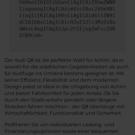
Ym9keSI6IG51bGwsCiAgICAiZXhwZWN0
IjogewogICAgICAicmVzcG9uc2VUeXBl
IjogIiIKICAgIH0sCiAgICAidGltZW91
dCI6IDAsCiAgICAicHJvZ3Jlc3MiOiBu
dWxsLAogICAgInJpc2t5IjogZmFsc2UK
ICB9Cn0=
Der Audi Q8 ist die perfekte Wahl für Achim, da er
sowohl für die städtischen Gegebenheiten als auch
für Ausflüge ins Umland bestens geeignet ist. Mit
seiner Effizienz, Flexibilität und dem modernen
Design passt er ideal in die Umgebung von Achim
und bietet Fahrkomfort für jeden Anlass. Ob Sie
durch den Stadtverkehr pendeln oder längere
Strecken fahren möchten – der Q8 überzeugt mit
Wirtschaftlichkeit, Funktionalität und Sicherheit.
Profitieren Sie von individuellen Leasing- und
Finanzierungsoptionen sowie einer bequemen