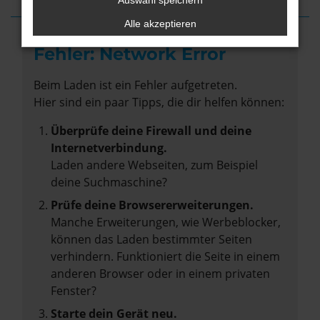
Auswahl speichern
Alle akzeptieren
Fehler: Network Error
Beim Laden ist ein Fehler aufgetreten.
Hier sind ein paar Tipps, die dir helfen können:
Überprüfe deine Firewall und deine
Internetverbindung.
Laden andere Webseiten, zum Beispiel
deine Suchmaschine?
Prüfe deine Browsererweiterungen.
Manche Erweiterungen, wie Werbeblocker,
können das Laden bestimmter Seiten
verhindern. Funktioniert die Seite in einem
anderen Browser oder in einem privaten
Fenster?
Starte dein Gerät neu.