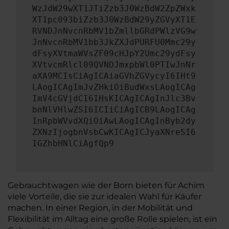
WzJdW29wXT1JTiZzb3J0WzBdW2ZpZWxk
XT1pc093biZzb3J0WzBdW29yZGVyXT1E
RVNDJnNvcnRbMV1bZmllbGRdPWlzVG9w
JnNvcnRbMV1bb3JkZXJdPURFU0Mmc29y
dFsyXVtmaWVsZF09cHJpY2Umc29ydFsy
XVtvcmRlcl09QVNDJmxpbWl0PTIwJnNr
aXA9MCIsCiAgICAiaGVhZGVycyI6IHt9
LAogICAgImJvZHkiOiBudWxsLAogICAg
ImV4cGVjdCI6IHsKICAgICAgInJlc3Bv
bnNlVHlwZSI6ICIiCiAgICB9LAogICAg
InRpbWVvdXQiOiAwLAogICAgInByb2dy
ZXNzIjogbnVsbCwKICAgICJyaXNreSI6
IGZhbHNlCiAgfQp9
Gebrauchtwagen wie der Born bieten für Achim
viele Vorteile, die sie zur idealen Wahl für Käufer
machen. In einer Region, in der Mobilität und
Flexibilität im Alltag eine große Rolle spielen, ist ein