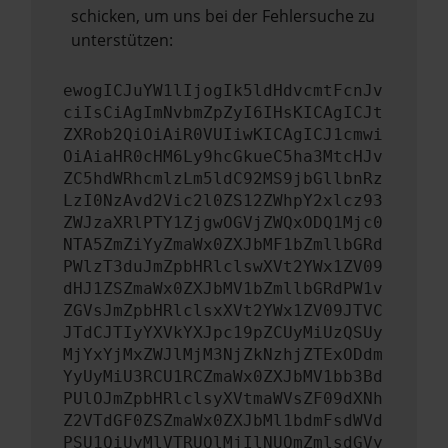
schicken, um uns bei der Fehlersuche zu
unterstützen:
ewogICJuYW1lIjogIk5ldHdvcmtFcnJv
ciIsCiAgImNvbmZpZyI6IHsKICAgICJt
ZXRob2QiOiAiR0VUIiwKICAgICJ1cmwi
OiAiaHR0cHM6Ly9hcGkueC5ha3MtcHJv
ZC5hdWRhcmlzLm5ldC92MS9jbGllbnRz
LzI0NzAvd2Vic2l0ZS12ZWhpY2xlcz93
ZWJzaXRlPTY1ZjgwOGVjZWQxODQ1Mjc0
NTA5ZmZiYyZmaWx0ZXJbMF1bZmllbGRd
PWlzT3duJmZpbHRlclswXVt2YWx1ZV09
dHJ1ZSZmaWx0ZXJbMV1bZmllbGRdPW1v
ZGVsJmZpbHRlclsxXVt2YWx1ZV09JTVC
JTdCJTIyYXVkYXJpc19pZCUyMiUzQSUy
MjYxYjMxZWJlMjM3NjZkNzhjZTExODdm
YyUyMiU3RCU1RCZmaWx0ZXJbMV1bb3Bd
PUlOJmZpbHRlclsyXVtmaWVsZF09dXNh
Z2VTdGF0ZSZmaWx0ZXJbMl1bdmFsdWVd
PSU1QiUyMlVTRUQlMjIlNUQmZmlsdGVy