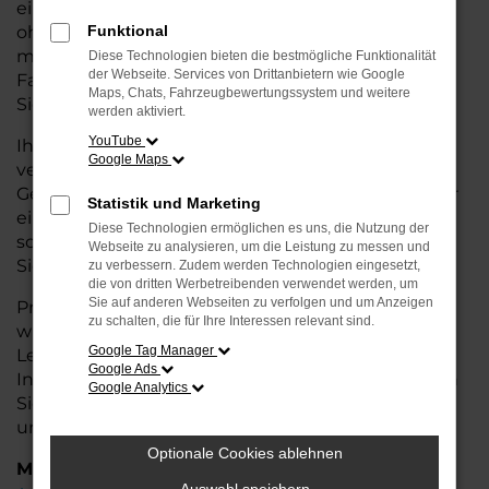
eine kostengünstige Alternative zum Neuwagen,
ohne auf Komfort und Qualität verzichten zu
Funktional
müssen. Ob im Stadtverkehr oder für längere
Diese Technologien bieten die bestmögliche Funktionalität
der Webseite. Services von Drittanbietern wie Google
Fahrten, der Born überzeugt durch Fahrkomfort,
Maps, Chats, Fahrzeugbewertungssystem und weitere
Sicherheit und Wirtschaftlichkeit.
werden aktiviert.
YouTube
Ihr CUPRA Autohaus in Achim ist Ihr
Google Maps
vertrauenswürdiger Partner, wenn es um
Gebrauchtwagen geht. Wir bieten Ihnen nicht nur
Statistik und Marketing
eine große Auswahl an geprüften Fahrzeugen,
Diese Technologien ermöglichen es uns, die Nutzung der
sondern auch eine fachkundige Beratung, damit
Webseite zu analysieren, um die Leistung zu messen und
Sie das für Sie passende Modell finden.
zu verbessern. Zudem werden Technologien eingesetzt,
die von dritten Werbetreibenden verwendet werden, um
Sie auf anderen Webseiten zu verfolgen und um Anzeigen
Profitieren Sie von unseren zusätzlichen
Services
zu schalten, die für Ihre Interessen relevant sind.
wie attraktiven Finanzierungsmöglichkeiten,
Google Tag Manager
Leasingangeboten und der bequemen
Google Ads
Inzahlungnahme Ihres alten Fahrzeugs. Besuchen
Google Analytics
Sie uns und überzeugen Sie sich von der Qualität
und dem Service, den wir Ihnen bieten!
Optionale Cookies ablehnen
Marken