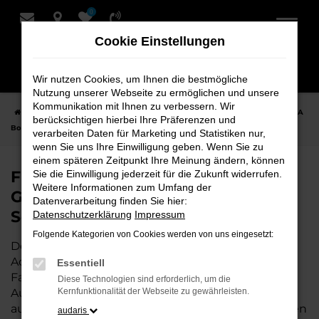
0
Zum
Hauptinhalt
Cookie Einstellungen
springen
Wir nutzen Cookies, um Ihnen die bestmögliche
Nutzung unserer Webseite zu ermöglichen und unsere
Kommunikation mit Ihnen zu verbessern. Wir
Startseite
Achim
CUPRA
CUPRA Born
Finden Sie Ihren CUPRA
berücksichtigen hierbei Ihre Präferenzen und
Born Gebrauchtwagen für Achim bei Schmidt + Koch
verarbeiten Daten für Marketing und Statistiken nur,
wenn Sie uns Ihre Einwilligung geben. Wenn Sie zu
einem späteren Zeitpunkt Ihre Meinung ändern, können
Finden Sie Ihren CUPRA Born
Sie die Einwilligung jederzeit für die Zukunft widerrufen.
Weitere Informationen zum Umfang der
Gebrauchtwagen für Achim bei
Datenverarbeitung finden Sie hier:
Schmidt + Koch
Datenschutzerklärung
Impressum
Folgende Kategorien von Cookies werden von uns eingesetzt:
Der CUPRA Born ist die perfekte Wahl für alle in
Achim, die ein zuverlässiges und modernes
Essentiell
Fahrzeug suchen.
Mit seiner erstklassigen
Diese Technologien sind erforderlich, um die
Ausstattung, der niedrigen Laufleistung und der
Kernfunktionalität der Webseite zu gewährleisten.
ausgezeichneten Pflege ist dieser Gebrauchtwagen
audaris