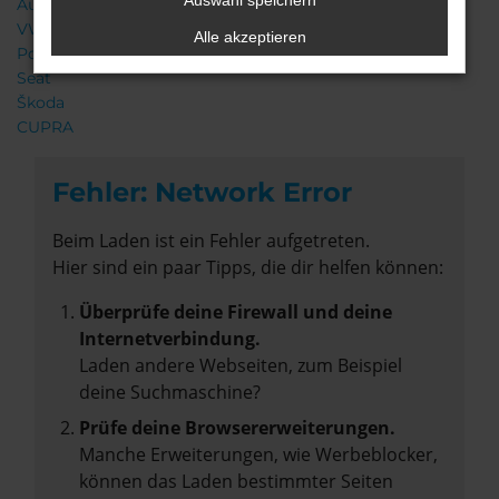
Auswahl speichern
Audi
VW
Alle akzeptieren
Porsche
Seat
Škoda
CUPRA
Fehler: Network Error
Beim Laden ist ein Fehler aufgetreten.
Hier sind ein paar Tipps, die dir helfen können:
Überprüfe deine Firewall und deine
Internetverbindung.
Laden andere Webseiten, zum Beispiel
deine Suchmaschine?
Prüfe deine Browsererweiterungen.
Manche Erweiterungen, wie Werbeblocker,
können das Laden bestimmter Seiten