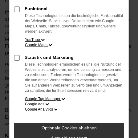
Land glänzt.
Funktional
Ihr CUPRA Autohaus in Achim bietet Ihnen neben
Diese Technologien bieten die bestmögliche Funktionalität
einer breiten Auswahl an CUPRA Fahrzeugen auch
der Webseite. Services von Drittanbietern wie Google
umfassende Beratung und Service. Wir
Maps, Chats, Fahrzeugbewertungssystem und weitere
werden aktiviert.
unterstützen Sie bei der Auswahl des passenden
Modells und bieten maßgeschneiderte
YouTube
Google Maps
Finanzierungslösungen sowie Leasingoptionen, die
perfekt zu Ihrem Budget und Bedarf passen.
Statistik und Marketing
Profitieren Sie von zusätzlichen Services wie
Diese Technologien ermöglichen es uns, die Nutzung der
Webseite zu analysieren, um die Leistung zu messen und
Inzahlungnahme
,
Wartung und Reparaturen
direkt
zu verbessern. Zudem werden Technologien eingesetzt,
bei Ihrem CUPRA Autohaus in Achim. Mit unserer
die von dritten Werbetreibenden verwendet werden, um
großen Auswahl an Fahrzeugen und der
Sie auf anderen Webseiten zu verfolgen und um Anzeigen
zu schalten, die für Ihre Interessen relevant sind.
professionellen Beratung finden Sie bei uns das
Fahrzeug, das Ihre Ansprüche erfüllt.
Google Tag Manager
Google Ads
Besuchen Sie uns und lassen Sie sich von unserem
Google Analytics
Expertenteam beraten – der CUPRA Terramar
wartet auf Sie!
Optionale Cookies ablehnen
Kategorie