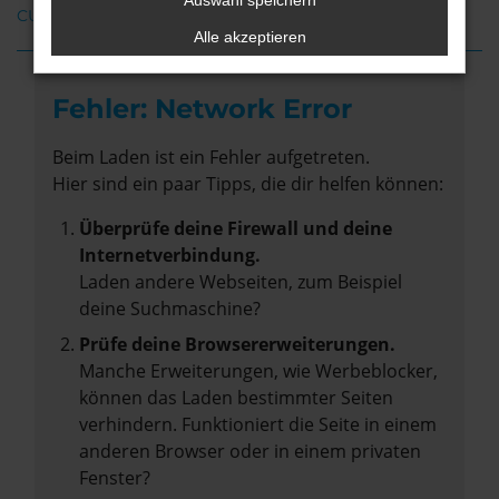
Auswahl speichern
CUPRA Terramar Achim
Alle akzeptieren
Fehler: Network Error
Beim Laden ist ein Fehler aufgetreten.
Hier sind ein paar Tipps, die dir helfen können:
Überprüfe deine Firewall und deine
Internetverbindung.
Laden andere Webseiten, zum Beispiel
deine Suchmaschine?
Prüfe deine Browsererweiterungen.
Manche Erweiterungen, wie Werbeblocker,
können das Laden bestimmter Seiten
verhindern. Funktioniert die Seite in einem
anderen Browser oder in einem privaten
Fenster?