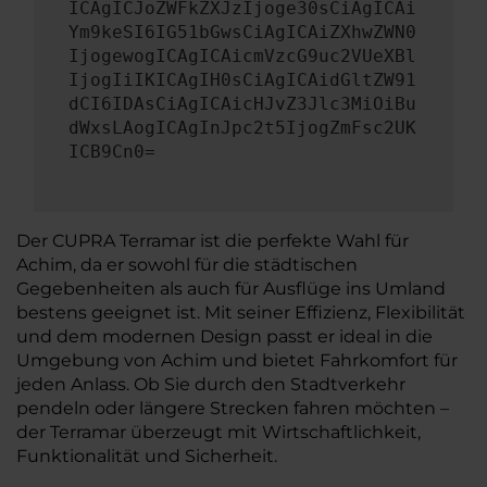
ICAgICJoZWFkZXJzIjoge30sCiAgICAi
Ym9keSI6IG51bGwsCiAgICAiZXhwZWN0
IjogewogICAgICAicmVzcG9uc2VUeXBl
IjogIiIKICAgIH0sCiAgICAidGltZW91
dCI6IDAsCiAgICAicHJvZ3Jlc3MiOiBu
dWxsLAogICAgInJpc2t5IjogZmFsc2UK
ICB9Cn0=
Der CUPRA Terramar ist die perfekte Wahl für
Achim, da er sowohl für die städtischen
Gegebenheiten als auch für Ausflüge ins Umland
bestens geeignet ist. Mit seiner Effizienz, Flexibilität
und dem modernen Design passt er ideal in die
Umgebung von Achim und bietet Fahrkomfort für
jeden Anlass. Ob Sie durch den Stadtverkehr
pendeln oder längere Strecken fahren möchten –
der Terramar überzeugt mit Wirtschaftlichkeit,
Funktionalität und Sicherheit.