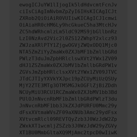
ewogICJuYW1lIjogIk5ldHdvcmtFcnJv
ciIsCiAgImNvbmZpZyI6IHsKICAgICJt
ZXRob2QiOiAiR0VUIiwKICAgICJ1cmwi
OiAiaHR0cHM6Ly9hcGkueC5ha3MtcHJv
ZC5hdWRhcmlzLm5ldC92MS9jbGllbnRz
LzI0NzAvd2Vic2l0ZS12ZWhpY2xlcz93
ZWJzaXRlPTY1ZjgwOGVjZWQxODQ1Mjc0
NTA5ZmZiYyZmaWx0ZXJbMF1bZmllbGRd
PWlzT3duJmZpbHRlclswXVt2YWx1ZV09
dHJ1ZSZmaWx0ZXJbMV1bZmllbGRdPW1v
ZGVsJmZpbHRlclsxXVt2YWx1ZV09JTVC
JTdCJTIyYXVkYXJpc19pZCUyMiUzQSUy
MjY2ZTE3MTg3OTM5MGJkOGFlZjBiZDdh
NCUyMiU3RCU1RCZmaWx0ZXJbMV1bb3Bd
PUlOJnNvcnRbMF1bZmllbGRdPWlzT3du
JnNvcnRbMF1bb3JkZXJdPURFU0Mmc29y
dFsxXVtmaWVsZF09aXNUb3Amc29ydFsx
XVtvcmRlcl09REVTQyZzb3J0WzJdW2Zp
ZWxkXT1wcmljZSZzb3J0WzJdW29yZGVy
XT1BU0MmbGltaXQ9MjAmc2tpcD0wIiwK