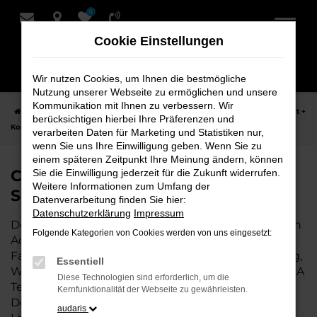
0
Zum
Hauptinhalt
Cookie Einstellungen
springen
Wir nutzen Cookies, um Ihnen die bestmögliche
Nutzung unserer Webseite zu ermöglichen und unsere
Kommunikation mit Ihnen zu verbessern. Wir
Startseite
Achim
CUPRA
CUPRA Terramar Fahrzeuge bei Schmidt +
berücksichtigen hierbei Ihre Präferenzen und
Koch für Achim
verarbeiten Daten für Marketing und Statistiken nur,
wenn Sie uns Ihre Einwilligung geben. Wenn Sie zu
einem späteren Zeitpunkt Ihre Meinung ändern, können
CUPRA Terramar Fahrzeuge bei
Sie die Einwilligung jederzeit für die Zukunft widerrufen.
Weitere Informationen zum Umfang der
Schmidt + Koch für Achim
Datenverarbeitung finden Sie hier:
Datenschutzerklärung
Impressum
Der CUPRA Terramar ist die perfekte Wahl für alle in
Folgende Kategorien von Cookies werden von uns eingesetzt:
Achim, die ein zuverlässiges und modernes
Fahrzeug suchen. Ob für den täglichen Arbeitsweg,
Essentiell
Wochenendausflüge oder lange Reisen, der CUPRA
Diese Technologien sind erforderlich, um die
Terramar bietet Komfort, Effizienz und modernes
Kernfunktionalität der Webseite zu gewährleisten.
Design, das sowohl in der Stadt als auch auf dem
audaris