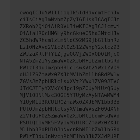
ewogICJuYW1lIjogIk5ldHdvcmtFcnJv
ciIsCiAgImNvbmZpZyI6IHsKICAgICJt
ZXRob2QiOiAiR0VUIiwKICAgICJ1cmwi
OiAiaHR0cHM6Ly9hcGkueC5ha3MtcHJv
ZC5hdWRhcmlzLm5ldC92MS9jbGllbnRz
LzI0NzAvd2Vic2l0ZS12ZWhpY2xlcz93
ZWJzaXRlPTY1ZjgwOGVjZWQxODQ1Mjc0
NTA5ZmZiYyZmaWx0ZXJbMF1bZmllbGRd
PWlzT3duJmZpbHRlclswXVt2YWx1ZV09
dHJ1ZSZmaWx0ZXJbMV1bZmllbGRdPW1v
ZGVsJmZpbHRlclsxXVt2YWx1ZV09JTVC
JTdCJTIyYXVkYXJpc19pZCUyMiUzQSUy
MjViODNlMzc3OGE5YTUyMzAyNTAwMWM4
YiUyMiU3RCU1RCZmaWx0ZXJbMV1bb3Bd
PUlOJmZpbHRlclsyXVtmaWVsZF09dXNh
Z2VTdGF0ZSZmaWx0ZXJbMl1bdmFsdWVd
PSU1QiUyMk5FVyUyMiU1RCZmaWx0ZXJb
Ml1bb3BdPUlOJnNvcnRbMF1bZmllbGRd
PWlzT3duJnNvcnRbMF1bb3JkZXJdPURF