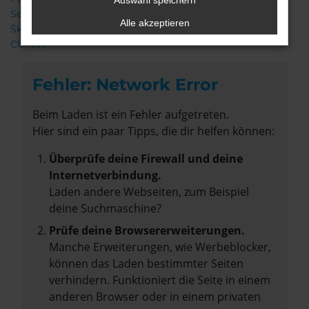
Auswahl speichern
Seat
Alle akzeptieren
Škoda
CUPRA
Fehler: Network Error
Beim Laden ist ein Fehler aufgetreten.
Hier sind ein paar Tipps, die dir helfen können:
Überprüfe deine Firewall und deine
Internetverbindung.
Laden andere Webseiten, zum Beispiel
deine Suchmaschine?
Prüfe deine Browsererweiterungen.
Manche Erweiterungen, wie Werbeblocker,
können das Laden bestimmter Seiten
verhindern. Funktioniert die Seite in einem
anderen Browser oder in einem privaten