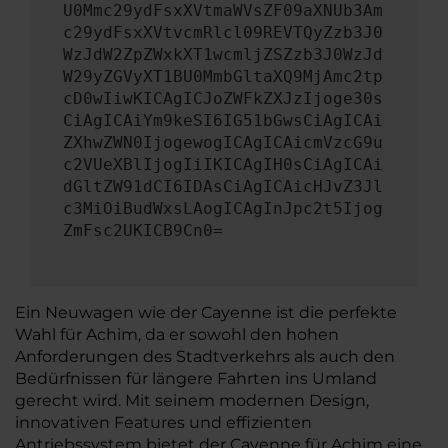
U0Mmc29ydFsxXVtmaWVsZF09aXNUb3Am
c29ydFsxXVtvcmRlcl09REVTQyZzb3J0
WzJdW2ZpZWxkXT1wcmljZSZzb3J0WzJd
W29yZGVyXT1BU0MmbGltaXQ9MjAmc2tp
cD0wIiwKICAgICJoZWFkZXJzIjoge30s
CiAgICAiYm9keSI6IG51bGwsCiAgICAi
ZXhwZWN0IjogewogICAgICAicmVzcG9u
c2VUeXBlIjogIiIKICAgIH0sCiAgICAi
dGltZW91dCI6IDAsCiAgICAicHJvZ3Jl
c3MiOiBudWxsLAogICAgInJpc2t5Ijog
ZmFsc2UKICB9Cn0=
Ein Neuwagen wie der Cayenne ist die perfekte
Wahl für Achim, da er sowohl den hohen
Anforderungen des Stadtverkehrs als auch den
Bedürfnissen für längere Fahrten ins Umland
gerecht wird. Mit seinem modernen Design,
innovativen Features und effizienten
Antriebssystem bietet der Cayenne für Achim eine