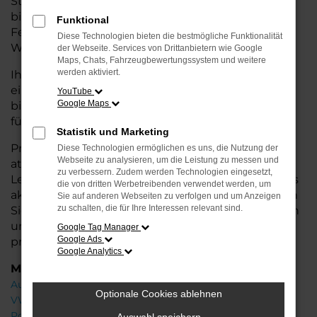
Stadtverkehr oder längere Fahrten – der Cayenne
bietet Ihnen höchsten Fahrkomfort, innovative
Funktional
Features und eine herausragende
Diese Technologien bieten die bestmögliche Funktionalität
Wirtschaftlichkeit.
der Webseite. Services von Drittanbietern wie Google
Maps, Chats, Fahrzeugbewertungssystem und weitere
werden aktiviert.
Ihr Porsche Autohaus in Achim steht Ihnen mit
einer breiten Auswahl an Neuwagen zur Seite und
YouTube
Google Maps
bietet Ihnen umfassende
Beratung
, damit Sie das
für Sie passende Fahrzeug finden.
Statistik und Marketing
Profitieren Sie von zusätzlichen Services wie
Diese Technologien ermöglichen es uns, die Nutzung der
Webseite zu analysieren, um die Leistung zu messen und
attraktiven Finanzierungsmöglichkeiten,
zu verbessern. Zudem werden Technologien eingesetzt,
Leasingangeboten und der Inzahlungnahme Ihres
die von dritten Werbetreibenden verwendet werden, um
aktuellen Fahrzeugs. Besuchen Sie uns und lassen
Sie auf anderen Webseiten zu verfolgen und um Anzeigen
zu schalten, die für Ihre Interessen relevant sind.
Sie sich von unseren Experten beraten – wir freuen
uns, Ihnen den perfekten Neuwagen zu
Google Tag Manager
Google Ads
präsentieren!
Google Analytics
Marken
Audi
Optionale Cookies ablehnen
VW
Porsche