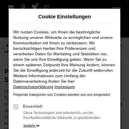
0
Zum
Hauptinhalt
Cookie Einstellungen
springen
Wir nutzen Cookies, um Ihnen die bestmögliche
Nutzung unserer Webseite zu ermöglichen und unsere
Kommunikation mit Ihnen zu verbessern. Wir
Startseite
Achim
Porsche
Porsche Cayenne
Porsche Cayenne
berücksichtigen hierbei Ihre Präferenzen und
Neuwagen bei Schmidt + Koch für Achim
verarbeiten Daten für Marketing und Statistiken nur,
wenn Sie uns Ihre Einwilligung geben. Wenn Sie zu
einem späteren Zeitpunkt Ihre Meinung ändern, können
Porsche Cayenne Neuwagen bei
Sie die Einwilligung jederzeit für die Zukunft widerrufen.
Weitere Informationen zum Umfang der
Schmidt + Koch für Achim
Datenverarbeitung finden Sie hier:
Datenschutzerklärung
Impressum
Porsche Cayenne ist die perfekte Wahl für alle, die
Folgende Kategorien von Cookies werden von uns eingesetzt:
für Achim einen Neuwagen suchen. Mit seiner
modernen Technik, seinem effizienten Antrieb und
Essentiell
dem stilvollen Design ist der Cayenne die ideale
Diese Technologien sind erforderlich, um die
Lösung für jeden, der ein zuverlässiges und
Kernfunktionalität der Webseite zu gewährleisten.
komfortables Fahrzeug möchte. Egal, ob für den
audaris