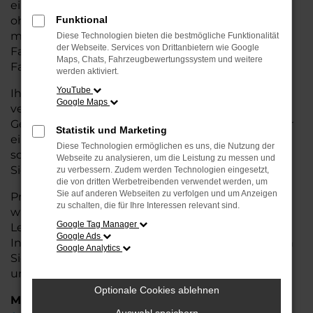
eine kostengünstige Alternative zum Neuwagen,
ohne auf Komfort und Qualität verzichten zu
Funktional
müssen. Ob im Stadtverkehr oder für längere
Diese Technologien bieten die bestmögliche Funktionalität
der Webseite. Services von Drittanbietern wie Google
Fahrten, der Panamera überzeugt durch
Maps, Chats, Fahrzeugbewertungssystem und weitere
Fahrkomfort, Sicherheit und Wirtschaftlichkeit.
werden aktiviert.
YouTube
Ihr Porsche Autohaus in Achim ist Ihr
Google Maps
vertrauenswürdiger Partner, wenn es um
Gebrauchtwagen geht. Wir bieten Ihnen nicht nur
Statistik und Marketing
eine große Auswahl an geprüften Fahrzeugen,
Diese Technologien ermöglichen es uns, die Nutzung der
sondern auch eine fachkundige Beratung, damit
Webseite zu analysieren, um die Leistung zu messen und
Sie das für Sie passende Modell finden.
zu verbessern. Zudem werden Technologien eingesetzt,
die von dritten Werbetreibenden verwendet werden, um
Sie auf anderen Webseiten zu verfolgen und um Anzeigen
Profitieren Sie von unseren zusätzlichen
Services
zu schalten, die für Ihre Interessen relevant sind.
wie attraktiven Finanzierungsmöglichkeiten,
Google Tag Manager
Leasingangeboten und der bequemen
Google Ads
Inzahlungnahme Ihres alten Fahrzeugs. Besuchen
Google Analytics
Sie uns und überzeugen Sie sich von der Qualität
und dem Service, den wir Ihnen bieten!
Optionale Cookies ablehnen
Marken