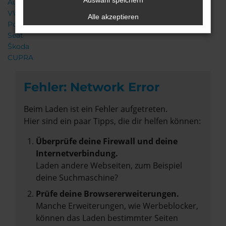
Auswahl speichern
Audi
VW
Alle akzeptieren
Porsche
Seat
Škoda
CUPRA
Fehler: Network Error
Beim Laden ist ein Fehler aufgetreten.
Hier sind ein paar Tipps, die dir helfen können:
Überprüfe deine Firewall und deine
Internetverbindung.
Laden andere Webseiten, zum Beispiel
deine Suchmaschine?
Prüfe deine Browsererweiterungen.
Manche Erweiterungen, wie Werbeblocker,
können das Laden bestimmter Seiten