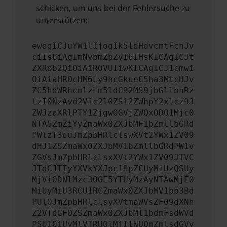
schicken, um uns bei der Fehlersuche zu
unterstützen:
ewogICJuYW1lIjogIk5ldHdvcmtFcnJv
ciIsCiAgImNvbmZpZyI6IHsKICAgICJt
ZXRob2QiOiAiR0VUIiwKICAgICJ1cmwi
OiAiaHR0cHM6Ly9hcGkueC5ha3MtcHJv
ZC5hdWRhcmlzLm5ldC92MS9jbGllbnRz
LzI0NzAvd2Vic2l0ZS12ZWhpY2xlcz93
ZWJzaXRlPTY1ZjgwOGVjZWQxODQ1Mjc0
NTA5ZmZiYyZmaWx0ZXJbMF1bZmllbGRd
PWlzT3duJmZpbHRlclswXVt2YWx1ZV09
dHJ1ZSZmaWx0ZXJbMV1bZmllbGRdPW1v
ZGVsJmZpbHRlclsxXVt2YWx1ZV09JTVC
JTdCJTIyYXVkYXJpc19pZCUyMiUzQSUy
MjViODNlMzc3OGE5YTUyMzAyNTAwMjE0
MiUyMiU3RCU1RCZmaWx0ZXJbMV1bb3Bd
PUlOJmZpbHRlclsyXVtmaWVsZF09dXNh
Z2VTdGF0ZSZmaWx0ZXJbMl1bdmFsdWVd
PSU1QiUyMlVTRUQlMjIlNUQmZmlsdGVy