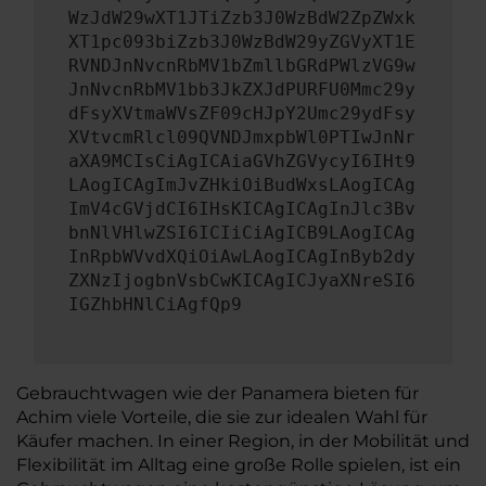
WzJdW29wXT1JTiZzb3J0WzBdW2ZpZWxk
XT1pc093biZzb3J0WzBdW29yZGVyXT1E
RVNDJnNvcnRbMV1bZmllbGRdPWlzVG9w
JnNvcnRbMV1bb3JkZXJdPURFU0Mmc29y
dFsyXVtmaWVsZF09cHJpY2Umc29ydFsy
XVtvcmRlcl09QVNDJmxpbWl0PTIwJnNr
aXA9MCIsCiAgICAiaGVhZGVycyI6IHt9
LAogICAgImJvZHkiOiBudWxsLAogICAg
ImV4cGVjdCI6IHsKICAgICAgInJlc3Bv
bnNlVHlwZSI6ICIiCiAgICB9LAogICAg
InRpbWVvdXQiOiAwLAogICAgInByb2dy
ZXNzIjogbnVsbCwKICAgICJyaXNreSI6
IGZhbHNlCiAgfQp9
Gebrauchtwagen wie der Panamera bieten für
Achim viele Vorteile, die sie zur idealen Wahl für
Käufer machen. In einer Region, in der Mobilität und
Flexibilität im Alltag eine große Rolle spielen, ist ein