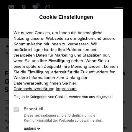
0
Zum
Hauptinhalt
Cookie Einstellungen
springen
Wir nutzen Cookies, um Ihnen die bestmögliche
Nutzung unserer Webseite zu ermöglichen und unsere
Kommunikation mit Ihnen zu verbessern. Wir
Startseite
Achim
Porsche
Porsche Panamera
Finden Sie Ihren
berücksichtigen hierbei Ihre Präferenzen und
Porsche Panamera Gebrauchtwagen für Achim bei Schmidt + Koch
verarbeiten Daten für Marketing und Statistiken nur,
wenn Sie uns Ihre Einwilligung geben. Wenn Sie zu
einem späteren Zeitpunkt Ihre Meinung ändern, können
Finden Sie Ihren Porsche Panamera
Sie die Einwilligung jederzeit für die Zukunft widerrufen.
Weitere Informationen zum Umfang der
Gebrauchtwagen für Achim bei
Datenverarbeitung finden Sie hier:
Schmidt + Koch
Datenschutzerklärung
Impressum
Folgende Kategorien von Cookies werden von uns eingesetzt:
Der Porsche Panamera ist die perfekte Wahl für alle
in Achim, die ein zuverlässiges und modernes
Essentiell
Fahrzeug suchen.
Mit seiner erstklassigen
Diese Technologien sind erforderlich, um die
Ausstattung, der niedrigen Laufleistung und der
Kernfunktionalität der Webseite zu gewährleisten.
ausgezeichneten Pflege ist dieser Gebrauchtwagen
audaris