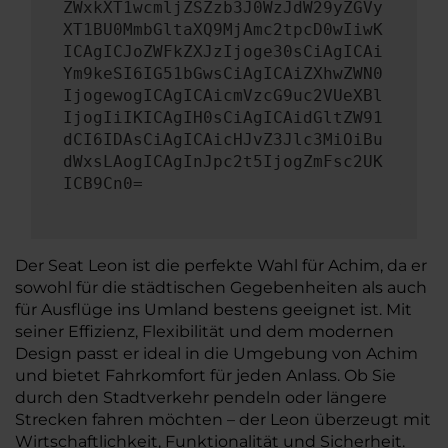
ZWxkXT1wcmljZSZzb3J0WzJdW29yZGVy
XT1BU0MmbGltaXQ9MjAmc2tpcD0wIiwK
ICAgICJoZWFkZXJzIjoge30sCiAgICAi
Ym9keSI6IG51bGwsCiAgICAiZXhwZWN0
IjogewogICAgICAicmVzcG9uc2VUeXBl
IjogIiIKICAgIH0sCiAgICAidGltZW91
dCI6IDAsCiAgICAicHJvZ3Jlc3MiOiBu
dWxsLAogICAgInJpc2t5IjogZmFsc2UK
ICB9Cn0=
Der Seat Leon ist die perfekte Wahl für Achim, da er
sowohl für die städtischen Gegebenheiten als auch
für Ausflüge ins Umland bestens geeignet ist. Mit
seiner Effizienz, Flexibilität und dem modernen
Design passt er ideal in die Umgebung von Achim
und bietet Fahrkomfort für jeden Anlass. Ob Sie
durch den Stadtverkehr pendeln oder längere
Strecken fahren möchten – der Leon überzeugt mit
Wirtschaftlichkeit, Funktionalität und Sicherheit.