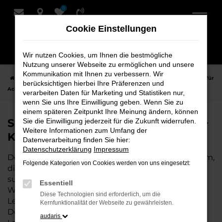
0
Zum
Hauptinhalt
Cookie Einstellungen
springen
Wir nutzen Cookies, um Ihnen die bestmögliche
Nutzung unserer Webseite zu ermöglichen und unsere
Kommunikation mit Ihnen zu verbessern. Wir
Startseite
Achim
Seat
Seat Leon Fahrzeuge bei Schmidt + Koch für
berücksichtigen hierbei Ihre Präferenzen und
Achim
verarbeiten Daten für Marketing und Statistiken nur,
wenn Sie uns Ihre Einwilligung geben. Wenn Sie zu
einem späteren Zeitpunkt Ihre Meinung ändern, können
Seat Leon Fahrzeuge bei Schmidt +
Sie die Einwilligung jederzeit für die Zukunft widerrufen.
Weitere Informationen zum Umfang der
Koch für Achim
Datenverarbeitung finden Sie hier:
Datenschutzerklärung
Impressum
Der Seat Leon ist die perfekte Wahl für alle in Achim,
Folgende Kategorien von Cookies werden von uns eingesetzt:
die ein zuverlässiges und modernes Fahrzeug
suchen. Ob für den täglichen Arbeitsweg,
Essentiell
Wochenendausflüge oder lange Reisen, der Seat
Diese Technologien sind erforderlich, um die
Leon bietet Komfort, Effizienz und modernes
Kernfunktionalität der Webseite zu gewährleisten.
Design, das sowohl in der Stadt als auch auf dem
audaris