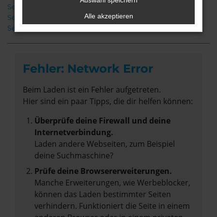
Auswahl speichern
Seat Leon Neuwagen Achim
Alle akzeptieren
Seat Leon Achim
Seat Leon Gebrauchtwagen Achim
Fehler: Network Error
Beim Laden ist ein Fehler aufgetreten.
Hier sind ein paar Tipps, die dir helfen können:
Überprüfe deine Firewall und deine
Internetverbindung.
Laden andere Webseiten, zum Beispiel
deine Suchmaschine?
Prüfe deine Browsererweiterungen.
Manche Erweiterungen, wie Werbeblocker,
können das Laden bestimmter Seiten
verhindern. Funktioniert die Seite in einem