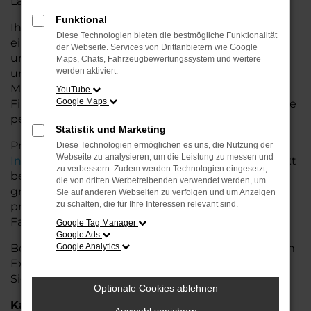
Land glänzt.
Funktional
Ihr Seat Autohaus in Achim bietet Ihnen neben
Diese Technologien bieten die bestmögliche Funktionalität
einer breiten Auswahl an Seat Fahrzeugen auch
der Webseite. Services von Drittanbietern wie Google
umfassende Beratung und Service. Wir
Maps, Chats, Fahrzeugbewertungssystem und weitere
werden aktiviert.
unterstützen Sie bei der Auswahl des passenden
Modells und bieten maßgeschneiderte
YouTube
Google Maps
Finanzierungslösungen sowie Leasingoptionen, die
perfekt zu Ihrem Budget und Bedarf passen.
Statistik und Marketing
Profitieren Sie von zusätzlichen Services wie
Diese Technologien ermöglichen es uns, die Nutzung der
Webseite zu analysieren, um die Leistung zu messen und
Inzahlungnahme
,
Wartung und Reparaturen
direkt
zu verbessern. Zudem werden Technologien eingesetzt,
bei Ihrem Seat Autohaus in Achim. Mit unserer
die von dritten Werbetreibenden verwendet werden, um
großen Auswahl an Fahrzeugen und der
Sie auf anderen Webseiten zu verfolgen und um Anzeigen
zu schalten, die für Ihre Interessen relevant sind.
professionellen Beratung finden Sie bei uns das
Fahrzeug, das Ihre Ansprüche erfüllt.
Google Tag Manager
Google Ads
Besuchen Sie uns und lassen Sie sich von unserem
Google Analytics
Expertenteam beraten – der Seat Leon wartet auf
Sie!
Optionale Cookies ablehnen
Kategorie