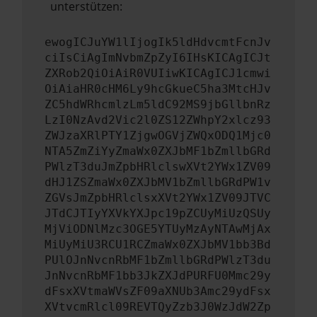
unterstützen:
ewogICJuYW1lIjogIk5ldHdvcmtFcnJv
ciIsCiAgImNvbmZpZyI6IHsKICAgICJt
ZXRob2QiOiAiR0VUIiwKICAgICJ1cmwi
OiAiaHR0cHM6Ly9hcGkueC5ha3MtcHJv
ZC5hdWRhcmlzLm5ldC92MS9jbGllbnRz
LzI0NzAvd2Vic2l0ZS12ZWhpY2xlcz93
ZWJzaXRlPTY1ZjgwOGVjZWQxODQ1Mjc0
NTA5ZmZiYyZmaWx0ZXJbMF1bZmllbGRd
PWlzT3duJmZpbHRlclswXVt2YWx1ZV09
dHJ1ZSZmaWx0ZXJbMV1bZmllbGRdPW1v
ZGVsJmZpbHRlclsxXVt2YWx1ZV09JTVC
JTdCJTIyYXVkYXJpc19pZCUyMiUzQSUy
MjViODNlMzc3OGE5YTUyMzAyNTAwMjAx
MiUyMiU3RCU1RCZmaWx0ZXJbMV1bb3Bd
PUlOJnNvcnRbMF1bZmllbGRdPWlzT3du
JnNvcnRbMF1bb3JkZXJdPURFU0Mmc29y
dFsxXVtmaWVsZF09aXNUb3Amc29ydFsx
XVtvcmRlcl09REVTQyZzb3J0WzJdW2Zp