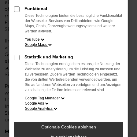
eine kostengünstige Alternative zum Neuwagen,
ohne auf Komfort und Qualität verzichten zu
Funktional
müssen. Ob im Stadtverkehr oder für längere
Diese Technologien bieten die bestmögliche Funktionalität
der Webseite. Services von Drittanbietern wie Google
Fahrten, der Fabia überzeugt durch Fahrkomfort,
Maps, Chats, Fahrzeugbewertungssystem und weitere
Sicherheit und Wirtschaftlichkeit.
werden aktiviert.
YouTube
Ihr Škoda Autohaus in Achim ist Ihr
Google Maps
vertrauenswürdiger Partner, wenn es um
Gebrauchtwagen geht. Wir bieten Ihnen nicht nur
Statistik und Marketing
eine große Auswahl an geprüften Fahrzeugen,
Diese Technologien ermöglichen es uns, die Nutzung der
sondern auch eine fachkundige Beratung, damit
Webseite zu analysieren, um die Leistung zu messen und
Sie das für Sie passende Modell finden.
zu verbessern. Zudem werden Technologien eingesetzt,
die von dritten Werbetreibenden verwendet werden, um
Sie auf anderen Webseiten zu verfolgen und um Anzeigen
Profitieren Sie von unseren zusätzlichen
Services
zu schalten, die für Ihre Interessen relevant sind.
wie attraktiven Finanzierungsmöglichkeiten,
Google Tag Manager
Leasingangeboten und der bequemen
Google Ads
Inzahlungnahme Ihres alten Fahrzeugs. Besuchen
Google Analytics
Sie uns und überzeugen Sie sich von der Qualität
und dem Service, den wir Ihnen bieten!
Optionale Cookies ablehnen
Marken