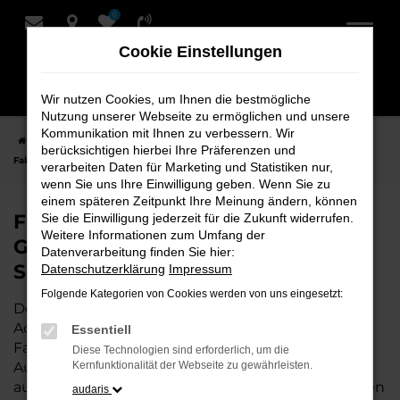
0
Zum
Hauptinhalt
Cookie Einstellungen
springen
Wir nutzen Cookies, um Ihnen die bestmögliche
Nutzung unserer Webseite zu ermöglichen und unsere
Kommunikation mit Ihnen zu verbessern. Wir
Startseite
Achim
Škoda
Škoda Fabia
Finden Sie Ihren Škoda
berücksichtigen hierbei Ihre Präferenzen und
Fabia Gebrauchtwagen für Achim bei Schmidt + Koch
verarbeiten Daten für Marketing und Statistiken nur,
wenn Sie uns Ihre Einwilligung geben. Wenn Sie zu
einem späteren Zeitpunkt Ihre Meinung ändern, können
Finden Sie Ihren Škoda Fabia
Sie die Einwilligung jederzeit für die Zukunft widerrufen.
Weitere Informationen zum Umfang der
Gebrauchtwagen für Achim bei
Datenverarbeitung finden Sie hier:
Schmidt + Koch
Datenschutzerklärung
Impressum
Folgende Kategorien von Cookies werden von uns eingesetzt:
Der Škoda Fabia ist die perfekte Wahl für alle in
Achim, die ein zuverlässiges und modernes
Essentiell
Fahrzeug suchen.
Mit seiner erstklassigen
Diese Technologien sind erforderlich, um die
Ausstattung, der niedrigen Laufleistung und der
Kernfunktionalität der Webseite zu gewährleisten.
ausgezeichneten Pflege ist dieser Gebrauchtwagen
audaris