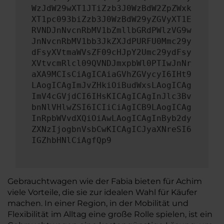
WzJdW29wXT1JTiZzb3J0WzBdW2ZpZWxk
XT1pc093biZzb3J0WzBdW29yZGVyXT1E
RVNDJnNvcnRbMV1bZmllbGRdPWlzVG9w
JnNvcnRbMV1bb3JkZXJdPURFU0Mmc29y
dFsyXVtmaWVsZF09cHJpY2Umc29ydFsy
XVtvcmRlcl09QVNDJmxpbWl0PTIwJnNr
aXA9MCIsCiAgICAiaGVhZGVycyI6IHt9
LAogICAgImJvZHkiOiBudWxsLAogICAg
ImV4cGVjdCI6IHsKICAgICAgInJlc3Bv
bnNlVHlwZSI6ICIiCiAgICB9LAogICAg
InRpbWVvdXQiOiAwLAogICAgInByb2dy
ZXNzIjogbnVsbCwKICAgICJyaXNreSI6
IGZhbHNlCiAgfQp9
Gebrauchtwagen wie der Fabia bieten für Achim
viele Vorteile, die sie zur idealen Wahl für Käufer
machen. In einer Region, in der Mobilität und
Flexibilität im Alltag eine große Rolle spielen, ist ein