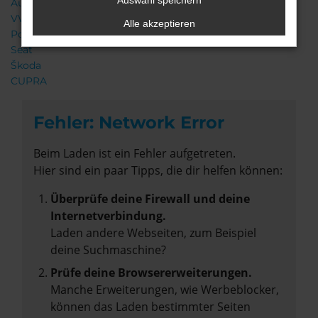
Auswahl speichern
Audi
VW
Alle akzeptieren
Porsche
Seat
Škoda
CUPRA
Fehler: Network Error
Beim Laden ist ein Fehler aufgetreten.
Hier sind ein paar Tipps, die dir helfen können:
Überprüfe deine Firewall und deine
Internetverbindung.
Laden andere Webseiten, zum Beispiel
deine Suchmaschine?
Prüfe deine Browsererweiterungen.
Manche Erweiterungen, wie Werbeblocker,
können das Laden bestimmter Seiten