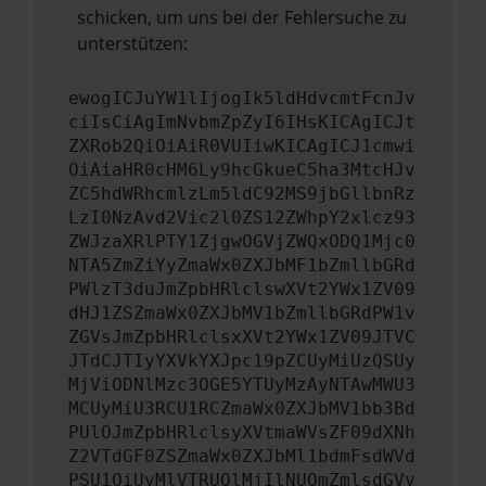
schicken, um uns bei der Fehlersuche zu
unterstützen:
ewogICJuYW1lIjogIk5ldHdvcmtFcnJv
ciIsCiAgImNvbmZpZyI6IHsKICAgICJt
ZXRob2QiOiAiR0VUIiwKICAgICJ1cmwi
OiAiaHR0cHM6Ly9hcGkueC5ha3MtcHJv
ZC5hdWRhcmlzLm5ldC92MS9jbGllbnRz
LzI0NzAvd2Vic2l0ZS12ZWhpY2xlcz93
ZWJzaXRlPTY1ZjgwOGVjZWQxODQ1Mjc0
NTA5ZmZiYyZmaWx0ZXJbMF1bZmllbGRd
PWlzT3duJmZpbHRlclswXVt2YWx1ZV09
dHJ1ZSZmaWx0ZXJbMV1bZmllbGRdPW1v
ZGVsJmZpbHRlclsxXVt2YWx1ZV09JTVC
JTdCJTIyYXVkYXJpc19pZCUyMiUzQSUy
MjViODNlMzc3OGE5YTUyMzAyNTAwMWU3
MCUyMiU3RCU1RCZmaWx0ZXJbMV1bb3Bd
PUlOJmZpbHRlclsyXVtmaWVsZF09dXNh
Z2VTdGF0ZSZmaWx0ZXJbMl1bdmFsdWVd
PSU1QiUyMlVTRUQlMjIlNUQmZmlsdGVy