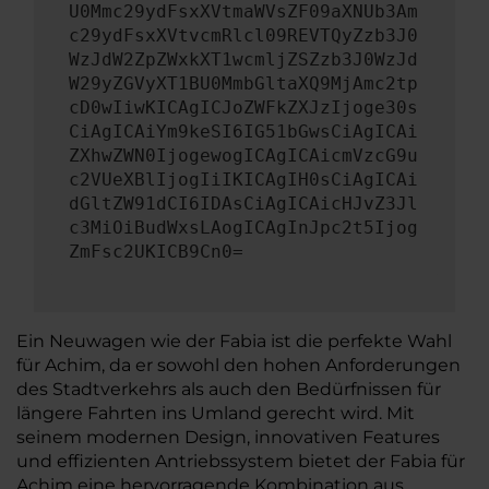
U0Mmc29ydFsxXVtmaWVsZF09aXNUb3Am
c29ydFsxXVtvcmRlcl09REVTQyZzb3J0
WzJdW2ZpZWxkXT1wcmljZSZzb3J0WzJd
W29yZGVyXT1BU0MmbGltaXQ9MjAmc2tp
cD0wIiwKICAgICJoZWFkZXJzIjoge30s
CiAgICAiYm9keSI6IG51bGwsCiAgICAi
ZXhwZWN0IjogewogICAgICAicmVzcG9u
c2VUeXBlIjogIiIKICAgIH0sCiAgICAi
dGltZW91dCI6IDAsCiAgICAicHJvZ3Jl
c3MiOiBudWxsLAogICAgInJpc2t5Ijog
ZmFsc2UKICB9Cn0=
Ein Neuwagen wie der Fabia ist die perfekte Wahl
für Achim, da er sowohl den hohen Anforderungen
des Stadtverkehrs als auch den Bedürfnissen für
längere Fahrten ins Umland gerecht wird. Mit
seinem modernen Design, innovativen Features
und effizienten Antriebssystem bietet der Fabia für
Achim eine hervorragende Kombination aus