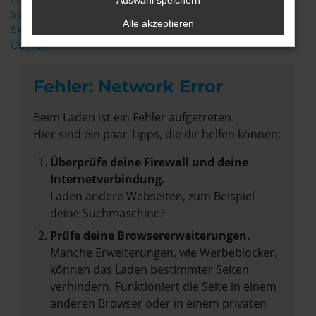
Auswahl speichern
Seat
Alle akzeptieren
Škoda
CUPRA
Fehler: Network Error
Beim Laden ist ein Fehler aufgetreten.
Hier sind ein paar Tipps, die dir helfen können:
Überprüfe deine Firewall und deine
Internetverbindung.
Laden andere Webseiten, zum Beispiel
deine Suchmaschine?
Prüfe deine Browsererweiterungen.
Manche Erweiterungen, wie Werbeblocker,
können das Laden bestimmter Seiten
verhindern. Funktioniert die Seite in einem
anderen Browser oder in einem privaten