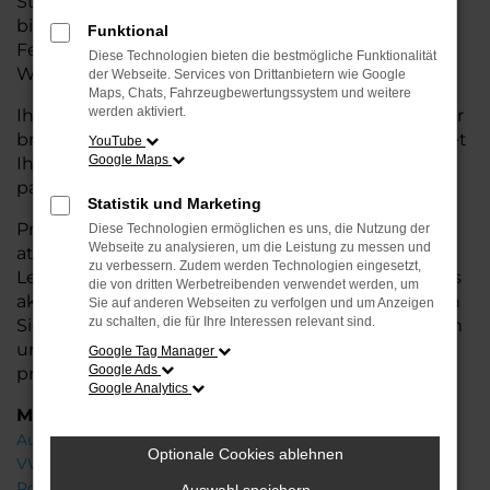
Stadtverkehr oder längere Fahrten – der Fabia
bietet Ihnen höchsten Fahrkomfort, innovative
Funktional
Features und eine herausragende
Diese Technologien bieten die bestmögliche Funktionalität
Wirtschaftlichkeit.
der Webseite. Services von Drittanbietern wie Google
Maps, Chats, Fahrzeugbewertungssystem und weitere
werden aktiviert.
Ihr Škoda Autohaus in Achim steht Ihnen mit einer
breiten Auswahl an Neuwagen zur Seite und bietet
YouTube
Google Maps
Ihnen umfassende
Beratung
, damit Sie das für Sie
passende Fahrzeug finden.
Statistik und Marketing
Profitieren Sie von zusätzlichen Services wie
Diese Technologien ermöglichen es uns, die Nutzung der
Webseite zu analysieren, um die Leistung zu messen und
attraktiven Finanzierungsmöglichkeiten,
zu verbessern. Zudem werden Technologien eingesetzt,
Leasingangeboten und der Inzahlungnahme Ihres
die von dritten Werbetreibenden verwendet werden, um
aktuellen Fahrzeugs. Besuchen Sie uns und lassen
Sie auf anderen Webseiten zu verfolgen und um Anzeigen
zu schalten, die für Ihre Interessen relevant sind.
Sie sich von unseren Experten beraten – wir freuen
uns, Ihnen den perfekten Neuwagen zu
Google Tag Manager
Google Ads
präsentieren!
Google Analytics
Marken
Audi
Optionale Cookies ablehnen
VW
Porsche