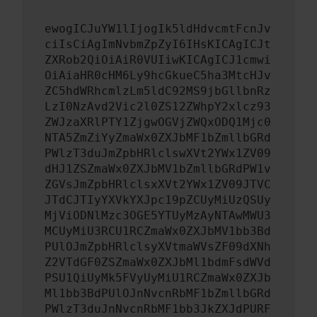
ewogICJuYW1lIjogIk5ldHdvcmtFcnJv
ciIsCiAgImNvbmZpZyI6IHsKICAgICJt
ZXRob2QiOiAiR0VUIiwKICAgICJ1cmwi
OiAiaHR0cHM6Ly9hcGkueC5ha3MtcHJv
ZC5hdWRhcmlzLm5ldC92MS9jbGllbnRz
LzI0NzAvd2Vic2l0ZS12ZWhpY2xlcz93
ZWJzaXRlPTY1ZjgwOGVjZWQxODQ1Mjc0
NTA5ZmZiYyZmaWx0ZXJbMF1bZmllbGRd
PWlzT3duJmZpbHRlclswXVt2YWx1ZV09
dHJ1ZSZmaWx0ZXJbMV1bZmllbGRdPW1v
ZGVsJmZpbHRlclsxXVt2YWx1ZV09JTVC
JTdCJTIyYXVkYXJpc19pZCUyMiUzQSUy
MjViODNlMzc3OGE5YTUyMzAyNTAwMWU3
MCUyMiU3RCU1RCZmaWx0ZXJbMV1bb3Bd
PUlOJmZpbHRlclsyXVtmaWVsZF09dXNh
Z2VTdGF0ZSZmaWx0ZXJbMl1bdmFsdWVd
PSU1QiUyMk5FVyUyMiU1RCZmaWx0ZXJb
Ml1bb3BdPUlOJnNvcnRbMF1bZmllbGRd
PWlzT3duJnNvcnRbMF1bb3JkZXJdPURF