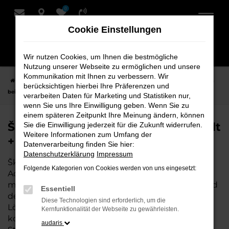
0
Zum
Hauptinhalt
Cookie Einstellungen
springen
Wir nutzen Cookies, um Ihnen die bestmögliche
Nutzung unserer Webseite zu ermöglichen und unsere
Kommunikation mit Ihnen zu verbessern. Wir
Startseite
Achim
Škoda
Škoda Fabia
Škoda Fabia Neuwagen
berücksichtigen hierbei Ihre Präferenzen und
bei Schmidt + Koch für Achim
verarbeiten Daten für Marketing und Statistiken nur,
wenn Sie uns Ihre Einwilligung geben. Wenn Sie zu
einem späteren Zeitpunkt Ihre Meinung ändern, können
Škoda Fabia Neuwagen bei Schmidt
Sie die Einwilligung jederzeit für die Zukunft widerrufen.
Weitere Informationen zum Umfang der
+ Koch für Achim
Datenverarbeitung finden Sie hier:
Datenschutzerklärung
Impressum
Škoda Fabia ist die perfekte Wahl für alle, die für
Folgende Kategorien von Cookies werden von uns eingesetzt:
Achim einen Neuwagen suchen. Mit seiner
modernen Technik, seinem effizienten Antrieb und
Essentiell
dem stilvollen Design ist der Fabia die ideale
Diese Technologien sind erforderlich, um die
Lösung für jeden, der ein zuverlässiges und
Kernfunktionalität der Webseite zu gewährleisten.
komfortables Fahrzeug möchte. Egal, ob für den
audaris