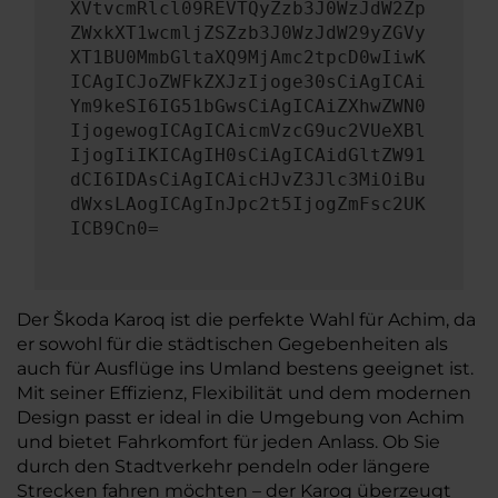
XVtvcmRlcl09REVTQyZzb3J0WzJdW2Zp
ZWxkXT1wcmljZSZzb3J0WzJdW29yZGVy
XT1BU0MmbGltaXQ9MjAmc2tpcD0wIiwK
ICAgICJoZWFkZXJzIjoge30sCiAgICAi
Ym9keSI6IG51bGwsCiAgICAiZXhwZWN0
IjogewogICAgICAicmVzcG9uc2VUeXBl
IjogIiIKICAgIH0sCiAgICAidGltZW91
dCI6IDAsCiAgICAicHJvZ3Jlc3MiOiBu
dWxsLAogICAgInJpc2t5IjogZmFsc2UK
ICB9Cn0=
Der Škoda Karoq ist die perfekte Wahl für Achim, da
er sowohl für die städtischen Gegebenheiten als
auch für Ausflüge ins Umland bestens geeignet ist.
Mit seiner Effizienz, Flexibilität und dem modernen
Design passt er ideal in die Umgebung von Achim
und bietet Fahrkomfort für jeden Anlass. Ob Sie
durch den Stadtverkehr pendeln oder längere
Strecken fahren möchten – der Karoq überzeugt