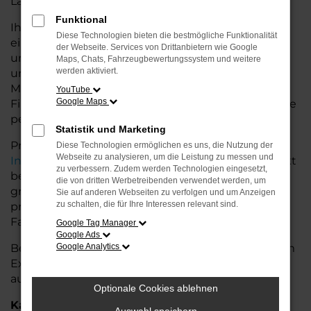
Land glänzt.
Funktional
Ihr Škoda Autohaus in Achim bietet Ihnen neben
Diese Technologien bieten die bestmögliche Funktionalität
einer breiten Auswahl an Škoda Fahrzeugen auch
der Webseite. Services von Drittanbietern wie Google
umfassende Beratung und Service. Wir
Maps, Chats, Fahrzeugbewertungssystem und weitere
werden aktiviert.
unterstützen Sie bei der Auswahl des passenden
Modells und bieten maßgeschneiderte
YouTube
Google Maps
Finanzierungslösungen sowie Leasingoptionen, die
perfekt zu Ihrem Budget und Bedarf passen.
Statistik und Marketing
Profitieren Sie von zusätzlichen Services wie
Diese Technologien ermöglichen es uns, die Nutzung der
Webseite zu analysieren, um die Leistung zu messen und
Inzahlungnahme
,
Wartung und Reparaturen
direkt
zu verbessern. Zudem werden Technologien eingesetzt,
bei Ihrem Škoda Autohaus in Achim. Mit unserer
die von dritten Werbetreibenden verwendet werden, um
großen Auswahl an Fahrzeugen und der
Sie auf anderen Webseiten zu verfolgen und um Anzeigen
zu schalten, die für Ihre Interessen relevant sind.
professionellen Beratung finden Sie bei uns das
Fahrzeug, das Ihre Ansprüche erfüllt.
Google Tag Manager
Google Ads
Besuchen Sie uns und lassen Sie sich von unserem
Google Analytics
Expertenteam beraten – der Škoda Karoq wartet
auf Sie!
Optionale Cookies ablehnen
Kategorie