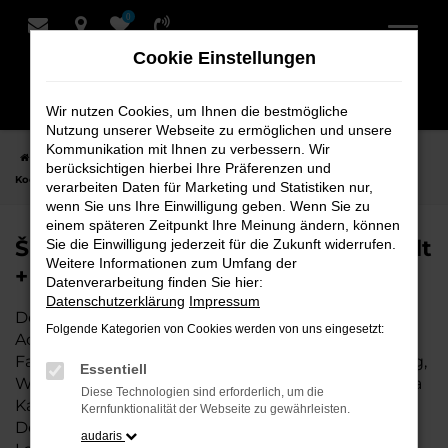
0
Zum
Hauptinhalt
Cookie Einstellungen
springen
Wir nutzen Cookies, um Ihnen die bestmögliche
Nutzung unserer Webseite zu ermöglichen und unsere
Kommunikation mit Ihnen zu verbessern. Wir
Startseite
Achim
Škoda
Škoda Karoq Fahrzeuge bei Schmidt +
berücksichtigen hierbei Ihre Präferenzen und
Koch für Achim
verarbeiten Daten für Marketing und Statistiken nur,
wenn Sie uns Ihre Einwilligung geben. Wenn Sie zu
einem späteren Zeitpunkt Ihre Meinung ändern, können
Škoda Karoq Fahrzeuge bei Schmidt
Sie die Einwilligung jederzeit für die Zukunft widerrufen.
Weitere Informationen zum Umfang der
+ Koch für Achim
Datenverarbeitung finden Sie hier:
Datenschutzerklärung
Impressum
Der Škoda Karoq ist die perfekte Wahl für alle in
Folgende Kategorien von Cookies werden von uns eingesetzt:
Achim, die ein zuverlässiges und modernes
Fahrzeug suchen. Ob für den täglichen Arbeitsweg,
Essentiell
Wochenendausflüge oder lange Reisen, der Škoda
Diese Technologien sind erforderlich, um die
Karoq bietet Komfort, Effizienz und modernes
Kernfunktionalität der Webseite zu gewährleisten.
Design, das sowohl in der Stadt als auch auf dem
audaris