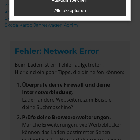
Auswahl speichern
Škoda Karoq Neuwagen Achim
Alle akzeptieren
Škoda Karoq Achim
Škoda Karoq Gebrauchtwagen Achim
Škoda Karoq Jahreswagen Achim
Fehler: Network Error
Beim Laden ist ein Fehler aufgetreten.
Hier sind ein paar Tipps, die dir helfen können:
Überprüfe deine Firewall und deine
Internetverbindung.
Laden andere Webseiten, zum Beispiel
deine Suchmaschine?
Prüfe deine Browsererweiterungen.
Manche Erweiterungen, wie Werbeblocker,
können das Laden bestimmter Seiten
verhindern. Funktioniert die Seite in einem