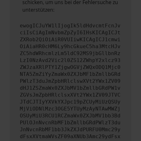
schicken, um uns bei der Fehlersuche zu
unterstützen:
ewogICJuYW1lIjogIk5ldHdvcmtFcnJv
ciIsCiAgImNvbmZpZyI6IHsKICAgICJt
ZXRob2QiOiAiR0VUIiwKICAgICJ1cmwi
OiAiaHR0cHM6Ly9hcGkueC5ha3MtcHJv
ZC5hdWRhcmlzLm5ldC92MS9jbGllbnRz
LzI0NzAvd2Vic2l0ZS12ZWhpY2xlcz93
ZWJzaXRlPTY1ZjgwOGVjZWQxODQ1Mjc0
NTA5ZmZiYyZmaWx0ZXJbMF1bZmllbGRd
PWlzT3duJmZpbHRlclswXVt2YWx1ZV09
dHJ1ZSZmaWx0ZXJbMV1bZmllbGRdPW1v
ZGVsJmZpbHRlclsxXVt2YWx1ZV09JTVC
JTdCJTIyYXVkYXJpc19pZCUyMiUzQSUy
MjViODNlMzc3OGE5YTUyMzAyNTAwMWZj
OSUyMiU3RCU1RCZmaWx0ZXJbMV1bb3Bd
PUlOJnNvcnRbMF1bZmllbGRdPWlzT3du
JnNvcnRbMF1bb3JkZXJdPURFU0Mmc29y
dFsxXVtmaWVsZF09aXNUb3Amc29ydFsx