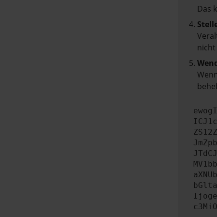
Das 
Stell
Veral
nicht
Wend
Wenn 
beheb
ewog
ICJ1
ZS12
JmZp
JTdC
MV1b
aXNU
bGlt
Ijog
c3Mi