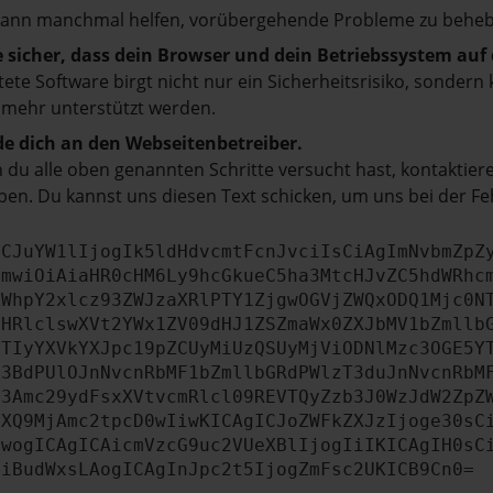
kann manchmal helfen, vorübergehende Probleme zu beheb
e sicher, dass dein Browser und dein Betriebssystem au
tete Software birgt nicht nur ein Sicherheitsrisiko, sonde
 mehr unterstützt werden.
e dich an den Webseitenbetreiber.
du alle oben genannten Schritte versucht hast, kontaktier
en. Du kannst uns diesen Text schicken, um uns bei der Fe
ICJuYW1lIjogIk5ldHdvcmtFcnJvciIsCiAgImNvbmZpZ
cmwiOiAiaHR0cHM6Ly9hcGkueC5ha3MtcHJvZC5hdWRhc
ZWhpY2xlcz93ZWJzaXRlPTY1ZjgwOGVjZWQxODQ1Mjc0N
bHRlclswXVt2YWx1ZV09dHJ1ZSZmaWx0ZXJbMV1bZmllb
JTIyYXVkYXJpc19pZCUyMiUzQSUyMjViODNlMzc3OGE5Y
b3BdPUlOJnNvcnRbMF1bZmllbGRdPWlzT3duJnNvcnRbM
b3Amc29ydFsxXVtvcmRlcl09REVTQyZzb3J0WzJdW2ZpZ
aXQ9MjAmc2tpcD0wIiwKICAgICJoZWFkZXJzIjoge30sC
ewogICAgICAicmVzcG9uc2VUeXBlIjogIiIKICAgIH0sC
OiBudWxsLAogICAgInJpc2t5IjogZmFsc2UKICB9Cn0=