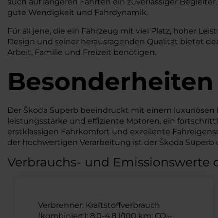
auch auf längeren Fahrten ein zuverlässiger Begleite
gute Wendigkeit und Fahrdynamik.
Für all jene, die ein Fahrzeug mit viel Platz, hoher 
Design und seiner herausragenden Qualität bietet der 
Arbeit, Familie und Freizeit benötigen.
Besonderheiten
Der Škoda Superb beeindruckt mit einem luxuriöse
leistungsstarke und effiziente Motoren, ein fortschr
erstklassigen Fahrkomfort und exzellente Fahreigens
der hochwertigen Verarbeitung ist der Škoda Superb di
Verbrauchs- und Emissionswerte 
Verbrenner: Kraftstoffverbrauch
(kombiniert): 8,0-4,8 l/100 km; CO
-
2