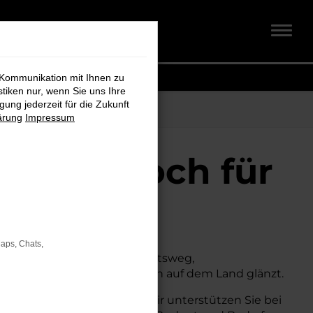
 Kommunikation mit Ihnen zu
stiken nur, wenn Sie uns Ihre
ung jederzeit für die Zukunft
ärung
Impressum
idt + Koch für
Maps, Chats,
n. Ob für den täglichen Arbeitsweg,
sowohl in der Stadt als auch auf dem Land glänzt.
e Beratung und Service. Wir unterstützen Sie bei