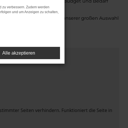
onen, die perfekt zu Ihrem Budget und Bedarf
nd zu verbessern. Zudem werden
rfolgen und um Anzeigen zu schalten,
oda Autohaus in Achim. Mit unserer großen Auswahl
Alle akzeptieren
mmter Seiten verhindern. Funktioniert die Seite in