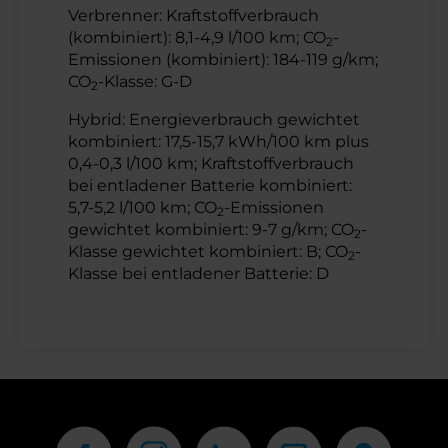
Verbrenner: Kraftstoffverbrauch
(kombiniert): 8,1-4,9 l/100 km; CO
-
2
Emissionen (kombiniert): 184-119 g/km;
CO
-Klasse: G-D
2
Hybrid: Energieverbrauch gewichtet
kombiniert: 17,5-15,7 kWh/100 km plus
0,4-0,3 l/100 km; Kraftstoffverbrauch
bei entladener Batterie kombiniert:
5,7-5,2 l/100 km; CO
-Emissionen
2
gewichtet kombiniert: 9-7 g/km; CO
-
2
Klasse gewichtet kombiniert: B; CO
-
2
Klasse bei entladener Batterie: D