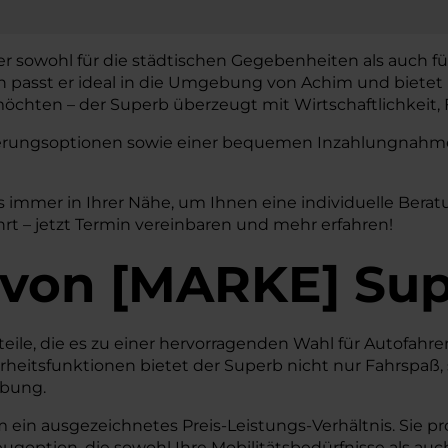
er sowohl für die städtischen Gegebenheiten als auch fü
gn passt er ideal in die Umgebung von Achim und bietet 
chten – der Superb überzeugt mit Wirtschaftlichkeit, F
nzierungsoptionen sowie einer bequemen Inzahlungnahme 
s immer in Ihrer Nähe, um Ihnen eine individuelle Ber
hrt – jetzt Termin vereinbaren und mehr erfahren!
von
[
MARKE
]
Sup
teile, die es zu einer hervorragenden Wahl für Autofahr
herheitsfunktionen bietet der Superb nicht nur Fahrspa
ebung.
ein ausgezeichnetes Preis-Leistungs-Verhältnis. Sie pro
option, die sowohl Ihre Mobilitätsbedürfnisse als auc