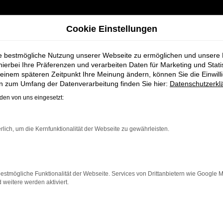
Cookie Einstellungen
ie bestmögliche Nutzung unserer Webseite zu ermöglichen und unsere
hierbei Ihre Präferenzen und verarbeiten Daten für Marketing und Stati
einem späteren Zeitpunkt Ihre Meinung ändern, können Sie die Einwillig
 für Achim
en zum Umfang der Datenverarbeitung finden Sie hier:
Datenschutzerkl
en von uns eingesetzt:
hrzeuge bei Schm
rlich, um die Kernfunktionalität der Webseite zu gewährleisten.
estmögliche Funktionalität der Webseite. Services von Drittanbietern wie Google 
eitere werden aktiviert.
him, die ein zuverlässiges und modernes Fahrzeug suche
rb bietet Komfort, Effizienz und modernes Design, das 
er breiten Auswahl an Škoda Fahrzeugen auch umfassend