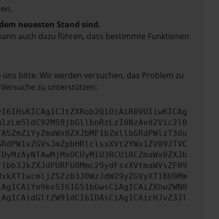
en.
f dem neuesten Stand sind.
rn kann auch dazu führen, dass bestimmte Funktionen
e uns bitte. Wir werden versuchen, das Problem zu
hlersuche zu unterstützen:
yI6IHsKICAgICJtZXRob2QiOiAiR0VUIiwKICAg
mlzLm5ldC92MS9jbGllbnRzLzI0NzAvd2Vic2l0
TA5ZmZiYyZmaWx0ZXJbMF1bZmllbGRdPWlzT3du
GRdPW1vZGVsJmZpbHRlclsxXVt2YWx1ZV09JTVC
TUyMzAyNTAwMjMxOCUyMiU3RCU1RCZmaWx0ZXJb
F1bb3JkZXJdPURFU0Mmc29ydFsxXVtmaWVsZF09
WxkXT1wcmljZSZzb3J0WzJdW29yZGVyXT1BU0Mm
iAgICAiYm9keSI6IG51bGwsCiAgICAiZXhwZWN0
iAgICAidGltZW91dCI6IDAsCiAgICAicHJvZ3Jl