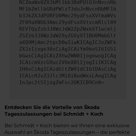
RCZmaWx0ZXJbMl1bb3BdPUlOJnNvcnRb
MF1bZmllbGRdPWlzT3duJnNvcnRbMF1b
b3JkZXJdPURFU0Mmc29ydFsxXVtmaWVs
ZF09aXNUb3Amc29ydFsxXVtvcmRlcl09
REVTQyZzb3J0WzJdW2ZpZWxkXT1wcmlj
ZSZzb3J0WzJdW29yZGVyXT1BU0MmbGlt
aXQ9MjAmc2tpcD0wIiwKICAgICJoZWFk
ZXJzIjoge30sCiAgICAiYm9keSI6IG51
bGwsCiAgICAiZXhwZWN0IjogewogICAg
ICAicmVzcG9uc2VUeXBlIjogIiIKICAg
IH0sCiAgICAidGltZW91dCI6IDAsCiAg
ICAicHJvZ3Jlc3MiOiBudWxsLAogICAg
InJpc2t5IjogZmFsc2UKICB9Cn0=
Entdecken Sie die Vorteile von Škoda
Tageszulassungen bei Schmidt + Koch
Bei Schmidt + Koch bieten wir Ihnen eine exklusive
Auswahl an Škoda Tageszulassungen – die perfekte