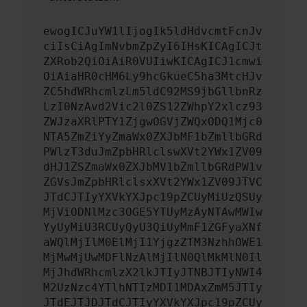
ewogICJuYW1lIjogIk5ldHdvcmtFcnJv
ciIsCiAgImNvbmZpZyI6IHsKICAgICJt
ZXRob2QiOiAiR0VUIiwKICAgICJ1cmwi
OiAiaHR0cHM6Ly9hcGkueC5ha3MtcHJv
ZC5hdWRhcmlzLm5ldC92MS9jbGllbnRz
LzI0NzAvd2Vic2l0ZS12ZWhpY2xlcz93
ZWJzaXRlPTY1ZjgwOGVjZWQxODQ1Mjc0
NTA5ZmZiYyZmaWx0ZXJbMF1bZmllbGRd
PWlzT3duJmZpbHRlclswXVt2YWx1ZV09
dHJ1ZSZmaWx0ZXJbMV1bZmllbGRdPW1v
ZGVsJmZpbHRlclsxXVt2YWx1ZV09JTVC
JTdCJTIyYXVkYXJpc19pZCUyMiUzQSUy
MjViODNlMzc3OGE5YTUyMzAyNTAwMWIw
YyUyMiU3RCUyQyU3QiUyMmF1ZGFyaXNf
aWQlMjIlM0ElMjI1YjgzZTM3NzhhOWE1
MjMwMjUwMDFlNzAlMjIlN0QlMkMlN0Il
MjJhdWRhcmlzX2lkJTIyJTNBJTIyNWI4
M2UzNzc4YTlhNTIzMDI1MDAxZmM5JTIy
JTdEJTJDJTdCJTIyYXVkYXJpc19pZCUy