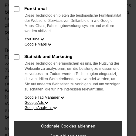
Fahrzeug suchen, das die Vorteile eines Neuwagens
Funktional
bietet – von modernster Technik und Sicherheit bis
Diese Technologien bieten die bestmögliche Funktionalität
hin zu einer erstklassigen Ausstattung – aber
der Webseite. Services von Drittanbietern wie Google
gleichzeitig von einem günstigeren Preis
Maps, Chats, Fahrzeugbewertungssystem und weitere
werden aktiviert.
profitieren wollen, ist eine Tageszulassung genau
das Richtige für Sie.
YouTube
Google Maps
Bei einer Tageszulassung handelt es sich um
Fahrzeuge, die nur wenige Tage zugelassen
Statistik und Marketing
wurden, aber dennoch in ausgezeichnetem
Diese Technologien ermöglichen es uns, die Nutzung der
Webseite zu analysieren, um die Leistung zu messen und
Zustand und mit voller Herstellergarantie
zu verbessern. Zudem werden Technologien eingesetzt,
angeboten werden. Sie erhalten also ein Auto, das
die von dritten Werbetreibenden verwendet werden, um
praktisch neu ist, jedoch zu deutlich günstigeren
Sie auf anderen Webseiten zu verfolgen und um Anzeigen
zu schalten, die für Ihre Interessen relevant sind.
Konditionen im Vergleich zum regulären
Neuwagenpreis. So können Sie Ihr
Google Tag Manager
Google Ads
Wunschfahrzeug zu einem attraktiven Preis
Google Analytics
erwerben und müssen dabei keine Kompromisse
bei der Qualität eingehen.
Optionale Cookies ablehnen
In unserem Autohaus für Achim bieten wir Ihnen
eine große Auswahl an Škoda Tageszulassungen,