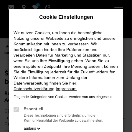
0
Zum
Hauptinhalt
Cookie Einstellungen
springen
Wir nutzen Cookies, um Ihnen die bestmögliche
Nutzung unserer Webseite zu ermöglichen und unsere
Kommunikation mit Ihnen zu verbessern. Wir
Startseite
Achim
Škoda
Škoda Tageszulassung für Achim bei
berücksichtigen hierbei Ihre Präferenzen und
Schmidt + Koch
verarbeiten Daten für Marketing und Statistiken nur,
wenn Sie uns Ihre Einwilligung geben. Wenn Sie zu
einem späteren Zeitpunkt Ihre Meinung ändern, können
Škoda Tageszulassung für Achim
Sie die Einwilligung jederzeit für die Zukunft widerrufen.
Weitere Informationen zum Umfang der
bei Schmidt + Koch
Datenverarbeitung finden Sie hier:
Datenschutzerklärung
Impressum
Škoda Tageszulassung – Die perfekte Wahl für
Folgende Kategorien von Cookies werden von uns eingesetzt:
Achim
Essentiell
Eine Škoda Tageszulassung stellt die perfekte
Diese Technologien sind erforderlich, um die
Lösung für all diejenigen dar, die ein nahezu neues
Kernfunktionalität der Webseite zu gewährleisten.
Fahrzeug zu attraktiven Konditionen erwerben
audaris
möchten. Wenn Sie für Achim nach einem