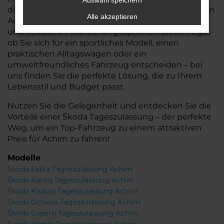
Auswahl speichern
die Ihnen nicht nur den Vorteil eines nahezu neuen
Alle akzeptieren
Autos, sondern auch eine schnelle Verfügbarkeit
und flexiblere Finanzierungsoptionen bieten. Egal,
ob Sie sich für ein sportliches Modell, einen
praktischen Alltagswagen oder ein
umweltfreundliches Fahrzeug entscheiden – bei
uns finden Sie die perfekte Lösung, die zu Ihrem
Lebensstil und Budget passt.
Nutzen Sie die Gelegenheit und entdecken Sie die
Vorteile einer Škoda Tageszulassung – der perfekte
Weg, um ein Top-Fahrzeug zu einem attraktiven
Preis für Achim zu fahren!
Modelle
Škoda Fabia Tageszulassung Achim
Škoda Karoq Tageszulassung Achim
Škoda Kodiaq Tageszulassung Achim
Škoda Octavia Tageszulassung Achim
Škoda Superb Tageszulassung Achim