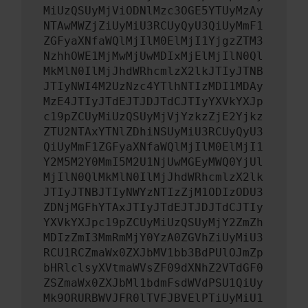
MiUzQSUyMjViODNlMzc3OGE5YTUyMzAy
NTAwMWZjZiUyMiU3RCUyQyU3QiUyMmF1
ZGFyaXNfaWQlMjIlM0ElMjI1YjgzZTM3
NzhhOWE1MjMwMjUwMDIxMjElMjIlN0Ql
MkMlN0IlMjJhdWRhcmlzX2lkJTIyJTNB
JTIyNWI4M2UzNzc4YTlhNTIzMDI1MDAy
MzE4JTIyJTdEJTJDJTdCJTIyYXVkYXJp
c19pZCUyMiUzQSUyMjVjYzkzZjE2Yjkz
ZTU2NTAxYTNlZDhiNSUyMiU3RCUyQyU3
QiUyMmF1ZGFyaXNfaWQlMjIlM0ElMjI1
Y2M5M2Y0MmI5M2U1NjUwMGEyMWQ0YjUl
MjIlN0QlMkMlN0IlMjJhdWRhcmlzX2lk
JTIyJTNBJTIyNWYzNTIzZjM1ODIzODU3
ZDNjMGFhYTAxJTIyJTdEJTJDJTdCJTIy
YXVkYXJpc19pZCUyMiUzQSUyMjY2ZmZh
MDIzZmI3MmRmMjY0YzA0ZGVhZiUyMiU3
RCU1RCZmaWx0ZXJbMV1bb3BdPUlOJmZp
bHRlclsyXVtmaWVsZF09dXNhZ2VTdGF0
ZSZmaWx0ZXJbMl1bdmFsdWVdPSU1QiUy
Mk9ORURBWVJFR0lTVFJBVElPTiUyMiU1