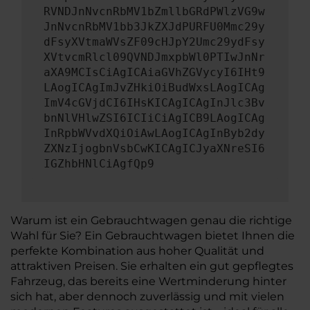
RVNDJnNvcnRbMV1bZmllbGRdPWlzVG9w
JnNvcnRbMV1bb3JkZXJdPURFU0Mmc29y
dFsyXVtmaWVsZF09cHJpY2Umc29ydFsy
XVtvcmRlcl09QVNDJmxpbWl0PTIwJnNr
aXA9MCIsCiAgICAiaGVhZGVycyI6IHt9
LAogICAgImJvZHkiOiBudWxsLAogICAg
ImV4cGVjdCI6IHsKICAgICAgInJlc3Bv
bnNlVHlwZSI6ICIiCiAgICB9LAogICAg
InRpbWVvdXQiOiAwLAogICAgInByb2dy
ZXNzIjogbnVsbCwKICAgICJyaXNreSI6
IGZhbHNlCiAgfQp9
Warum ist ein Gebrauchtwagen genau die richtige
Wahl für Sie? Ein Gebrauchtwagen bietet Ihnen die
perfekte Kombination aus hoher Qualität und
attraktiven Preisen. Sie erhalten ein gut gepflegtes
Fahrzeug, das bereits eine Wertminderung hinter
sich hat, aber dennoch zuverlässig und mit vielen