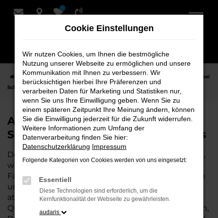
0
Zum
Hauptinhalt
Cookie Einstellungen
springen
Wir nutzen Cookies, um Ihnen die bestmögliche
Nutzung unserer Webseite zu ermöglichen und unsere
Kommunikation mit Ihnen zu verbessern. Wir
Startseite
Hersteller
Audi
Audi A1
Audi A1 Gebrauchtwagen bei
berücksichtigen hierbei Ihre Präferenzen und
Schmidt + Koch - Ihr Audi Autohaus
verarbeiten Daten für Marketing und Statistiken nur,
wenn Sie uns Ihre Einwilligung geben. Wenn Sie zu
einem späteren Zeitpunkt Ihre Meinung ändern, können
Audi A1 Gebrauchtwagen bei
Sie die Einwilligung jederzeit für die Zukunft widerrufen.
Weitere Informationen zum Umfang der
Schmidt + Koch - Ihr Audi Autohaus
Datenverarbeitung finden Sie hier:
Datenschutzerklärung
Impressum
Der Gebrauchtwagen Audi A1 ist die perfekte Wahl,
Folgende Kategorien von Cookies werden von uns eingesetzt:
wenn Sie ein zuverlässiges und gut erhaltenes
Fahrzeug suchen. Mit einem Gebrauchtwagen von
Essentiell
uns fahren Sie ein hochwertiges Auto zu einem
Diese Technologien sind erforderlich, um die
attraktiven Preis – und können sich auf geprüfte
Kernfunktionalität der Webseite zu gewährleisten.
Qualität verlassen. Als Ihr Audi Autohaus in Bremen,
audaris