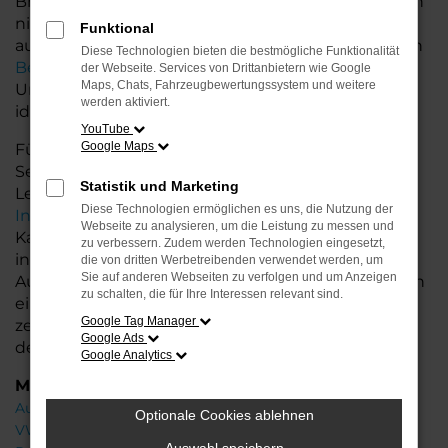
Bremerhaven und Niedersachsen bieten wir Ihnen
nicht nur erstklassige Gebrauchtwagen, sondern
Funktional
auch einen exzellenten Service. Unsere erfahrenen
Diese Technologien bieten die bestmögliche Funktionalität
Berater
stehen Ihnen mit fachkundiger
der Webseite. Services von Drittanbietern wie Google
Maps, Chats, Fahrzeugbewertungssystem und weitere
Unterstützung zur Seite und helfen Ihnen, das
werden aktiviert.
ideale Fahrzeug zu finden.
YouTube
Google Maps
Für Ihr Audi Fahrzeug bieten wir zusätzliche
Services wie flexible Finanzierungs- und
Statistik und Marketing
Leasingoptionen sowie die Möglichkeit zur
Diese Technologien ermöglichen es uns, die Nutzung der
Inzahlungnahme
Ihres Altfahrzeugs. So wird der
Webseite zu analysieren, um die Leistung zu messen und
Kauf Ihres Gebrauchtwagens noch einfacher und
zu verbessern. Zudem werden Technologien eingesetzt,
individueller. Profitieren Sie von unserer großen
die von dritten Werbetreibenden verwendet werden, um
Sie auf anderen Webseiten zu verfolgen und um Anzeigen
Auswahl an Gebrauchtwagen und lassen Sie sich in
zu schalten, die für Ihre Interessen relevant sind.
einer ausführlichen Beratung Ihr Wunschfahrzeug
Google Tag Manager
zeigen. Wir freuen uns darauf, Ihnen bei der Wahl
Google Ads
des perfekten Audi A1 zu helfen!
Google Analytics
Marken
Audi
Optionale Cookies ablehnen
VW