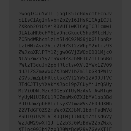
ewogICJuYW1lIjogIk5ldHdvcmtFcnJv
ciIsCiAgImNvbmZpZyI6IHsKICAgICJt
ZXRob2QiOiAiR0VUIiwKICAgICJ1cmwi
OiAiaHR0cHM6Ly9hcGkueC5ha3MtcHJv
ZC5hdWRhcmlzLm5ldC92MS9jbGllbnRz
LzI0NzAvd2Vic2l0ZS12ZWhpY2xlcz93
ZWJzaXRlPTY1ZjgwOGVjZWQxODQ1Mjc0
NTA5ZmZiYyZmaWx0ZXJbMF1bZmllbGRd
PWlzT3duJmZpbHRlclswXVt2YWx1ZV09
dHJ1ZSZmaWx0ZXJbMV1bZmllbGRdPW1v
ZGVsJmZpbHRlclsxXVt2YWx1ZV09JTVC
JTdCJTIyYXVkYXJpc19pZCUyMiUzQSUy
MjViODNlMzc3OGE5YTUyMzAyNTAwMTg0
YyUyMiU3RCU1RCZmaWx0ZXJbMV1bb3Bd
PUlOJmZpbHRlclsyXVtmaWVsZF09dXNh
Z2VTdGF0ZSZmaWx0ZXJbMl1bdmFsdWVd
PSU1QiUyMlVTRUQlMjIlNUQmZmlsdGVy
WzJdW29wXT1JTiZzb3J0WzBdW2ZpZWxk
XT1pc093biZzb3J0WzBdW29yZGVyXT1E