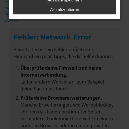
Auswahl speichern
Porsche
Seat
Alle akzeptieren
Škoda
CUPRA
Fehler: Network Error
Beim Laden ist ein Fehler aufgetreten.
Hier sind ein paar Tipps, die dir helfen können:
Überprüfe deine Firewall und deine
Internetverbindung.
Laden andere Webseiten, zum Beispiel
deine Suchmaschine?
Prüfe deine Browsererweiterungen.
Manche Erweiterungen, wie Werbeblocker,
können das Laden bestimmter Seiten
verhindern. Funktioniert die Seite in einem
anderen Browser oder in einem privaten