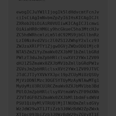
ewogICJuYW1lIjogIk5ldHdvcmtFcnJv
ciIsCiAgImNvbmZpZyI6IHsKICAgICJt
ZXRob2QiOiAiR0VUIiwKICAgICJ1cmwi
OiAiaHR0cHM6Ly9hcGkueC5ha3MtcHJv
ZC5hdWRhcmlzLm5ldC92MS9jbGllbnRz
LzI0NzAvd2Vic2l0ZS12ZWhpY2xlcz93
ZWJzaXRlPTY1ZjgwOGVjZWQxODQ1Mjc0
NTA5ZmZiYyZmaWx0ZXJbMF1bZmllbGRd
PWlzT3duJmZpbHRlclswXVt2YWx1ZV09
dHJ1ZSZmaWx0ZXJbMV1bZmllbGRdPW1v
ZGVsJmZpbHRlclsxXVt2YWx1ZV09JTVC
JTdCJTIyYXVkYXJpc19pZCUyMiUzQSUy
MjViODNlMzc3OGE5YTUyMzAyNTAwMTg1
MyUyMiU3RCU1RCZmaWx0ZXJbMV1bb3Bd
PUlOJmZpbHRlclsyXVtmaWVsZF09dXNh
Z2VTdGF0ZSZmaWx0ZXJbMl1bdmFsdWVd
PSU1QiUyMlVTRUQlMjIlNUQmZmlsdGVy
WzJdW29wXT1JTiZzb3J0WzBdW2ZpZWxk
XT1pc093biZzb3J0WzBdW29yZGVyXT1E