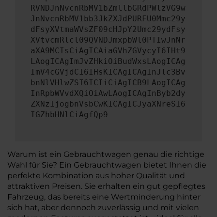
RVNDJnNvcnRbMV1bZmllbGRdPWlzVG9w
JnNvcnRbMV1bb3JkZXJdPURFU0Mmc29y
dFsyXVtmaWVsZF09cHJpY2Umc29ydFsy
XVtvcmRlcl09QVNDJmxpbWl0PTIwJnNr
aXA9MCIsCiAgICAiaGVhZGVycyI6IHt9
LAogICAgImJvZHkiOiBudWxsLAogICAg
ImV4cGVjdCI6IHsKICAgICAgInJlc3Bv
bnNlVHlwZSI6ICIiCiAgICB9LAogICAg
InRpbWVvdXQiOiAwLAogICAgInByb2dy
ZXNzIjogbnVsbCwKICAgICJyaXNreSI6
IGZhbHNlCiAgfQp9
Warum ist ein Gebrauchtwagen genau die richtige
Wahl für Sie? Ein Gebrauchtwagen bietet Ihnen die
perfekte Kombination aus hoher Qualität und
attraktiven Preisen. Sie erhalten ein gut gepflegtes
Fahrzeug, das bereits eine Wertminderung hinter
sich hat, aber dennoch zuverlässig und mit vielen