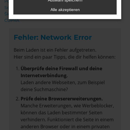
Auswahl speichern
Porsche
Seat
Alle akzeptieren
Škoda
CUPRA
Fehler: Network Error
Beim Laden ist ein Fehler aufgetreten.
Hier sind ein paar Tipps, die dir helfen können:
Überprüfe deine Firewall und deine
Internetverbindung.
Laden andere Webseiten, zum Beispiel
deine Suchmaschine?
Prüfe deine Browsererweiterungen.
Manche Erweiterungen, wie Werbeblocker,
können das Laden bestimmter Seiten
verhindern. Funktioniert die Seite in einem
anderen Browser oder in einem privaten