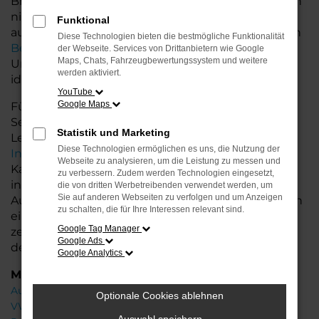
Bremerhaven und Niedersachsen bieten wir Ihnen
nicht nur erstklassige Gebrauchtwagen, sondern
Funktional
auch einen exzellenten Service. Unsere erfahrenen
Diese Technologien bieten die bestmögliche Funktionalität
Berater
stehen Ihnen mit fachkundiger
der Webseite. Services von Drittanbietern wie Google
Maps, Chats, Fahrzeugbewertungssystem und weitere
Unterstützung zur Seite und helfen Ihnen, das
werden aktiviert.
ideale Fahrzeug zu finden.
YouTube
Google Maps
Für Ihr Audi Fahrzeug bieten wir zusätzliche
Services wie flexible Finanzierungs- und
Statistik und Marketing
Leasingoptionen sowie die Möglichkeit zur
Diese Technologien ermöglichen es uns, die Nutzung der
Inzahlungnahme
Ihres Altfahrzeugs. So wird der
Webseite zu analysieren, um die Leistung zu messen und
Kauf Ihres Gebrauchtwagens noch einfacher und
zu verbessern. Zudem werden Technologien eingesetzt,
individueller. Profitieren Sie von unserer großen
die von dritten Werbetreibenden verwendet werden, um
Sie auf anderen Webseiten zu verfolgen und um Anzeigen
Auswahl an Gebrauchtwagen und lassen Sie sich in
zu schalten, die für Ihre Interessen relevant sind.
einer ausführlichen Beratung Ihr Wunschfahrzeug
Google Tag Manager
zeigen. Wir freuen uns darauf, Ihnen bei der Wahl
Google Ads
des perfekten Audi A6 zu helfen!
Google Analytics
Marken
Audi
Optionale Cookies ablehnen
VW