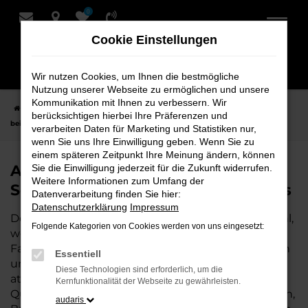
0
Zum
Hauptinhalt
Cookie Einstellungen
springen
Wir nutzen Cookies, um Ihnen die bestmögliche
Nutzung unserer Webseite zu ermöglichen und unsere
Kommunikation mit Ihnen zu verbessern. Wir
Startseite
Hersteller
Audi
Audi A6
Audi A6 Gebrauchtwagen
berücksichtigen hierbei Ihre Präferenzen und
bei Schmidt + Koch - Ihr Audi Autohaus
verarbeiten Daten für Marketing und Statistiken nur,
wenn Sie uns Ihre Einwilligung geben. Wenn Sie zu
einem späteren Zeitpunkt Ihre Meinung ändern, können
Audi A6 Gebrauchtwagen bei
Sie die Einwilligung jederzeit für die Zukunft widerrufen.
Weitere Informationen zum Umfang der
Schmidt + Koch - Ihr Audi Autohaus
Datenverarbeitung finden Sie hier:
Datenschutzerklärung
Impressum
Der Gebrauchtwagen Audi A6 ist die perfekte Wahl,
Folgende Kategorien von Cookies werden von uns eingesetzt:
wenn Sie ein zuverlässiges und gut erhaltenes
Fahrzeug suchen. Mit einem Gebrauchtwagen von
Essentiell
uns fahren Sie ein hochwertiges Auto zu einem
Diese Technologien sind erforderlich, um die
attraktiven Preis – und können sich auf geprüfte
Kernfunktionalität der Webseite zu gewährleisten.
Qualität verlassen. Als Ihr Audi Autohaus in Bremen,
audaris