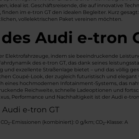
en, ideal ist. Geschäftsreisende, die auf innovative Tech
finden im e-tron GT den idealen Begleiter. Kurz gesagt: D
tlichen, vollelektrischen Paket vereinen möchten.
 des
Audi
e-tron 
der Elektrofahrzeuge, indem sie beeindruckende Leistun
hrdynamik des e-tron GT, das dank seines leistungsst
und exzellente Straßenlage bietet – und das völlig gerä
chen Coupé-Look, der zugleich futuristisch und elegant
ich eines hochmodernen Infotainment-Systems, das nahtl
druckende Reichweite, schnelle Ladeoptionen und fortsc
xus, Performance und Nachhaltigkeit ist der Audi e-tron
 Audi e-tron GT
; CO
-Emissionen (kombiniert): 0 g/km; CO
-Klasse: A
2
2