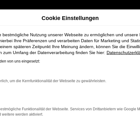
Cookie Einstellungen
ie bestmögliche Nutzung unserer Webseite zu ermöglichen und unsere
hierbei Ihre Präferenzen und verarbeiten Daten für Marketing und Stati
einem späteren Zeitpunkt Ihre Meinung ändern, können Sie die Einwillig
 bei Schmidt + Koch - Ihr Audi Autohaus
en zum Umfang der Datenverarbeitung finden Sie hier:
Datenschutzerkl
en von uns eingesetzt:
Neuwagen bei Sch
rlich, um die Kernfunktionalität der Webseite zu gewährleisten.
us
estmögliche Funktionalität der Webseite. Services von Drittanbietern wie Google 
eitere werden aktiviert.
r alle, die auf der Suche nach einem modernen, zuverlä
aven und Niedersachsen bieten wir Ihnen nicht nur ei
se abgestimmt ist.
 Fahrzeug, das mit modernster Technologie, herausragen