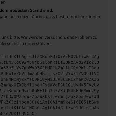
en.
f dem neuesten Stand sind.
rn kann auch dazu führen, dass bestimmte Funktionen
e uns bitte. Wir werden versuchen, das Problem zu
hlersuche zu unterstützen:
yI6IHsKICAgICJtZXRob2QiOiAiR0VUIiwKICAg
mlzLm5ldC92MS9jbGllbnRzLzI0NzAvd2Vic2l0
TA5ZmZiYyZmaWx0ZXJbMF1bZmllbGRdPWlzT3du
GRdPW1vZGVsJmZpbHRlclsxXVt2YWx1ZV09JTVC
TdhNmMxNjZkYzQ0NCUyMiU3RCU1RCZmaWx0ZXJb
SZmaWx0ZXJbMl1bdmFsdWVdPSU1QiUyMk5FVyUy
WlzT3duJnNvcnRbMF1bb3JkZXJdPURFU0Mmc29y
yZzb3J0WzJdW2ZpZWxkXT1wcmljZSZzb3J0WzJd
WFkZXJzIjoge30sCiAgICAiYm9keSI6IG51bGws
jogIiIKICAgIH0sCiAgICAidGltZW91dCI6IDAs
mFsc2UKICB9Cn0=