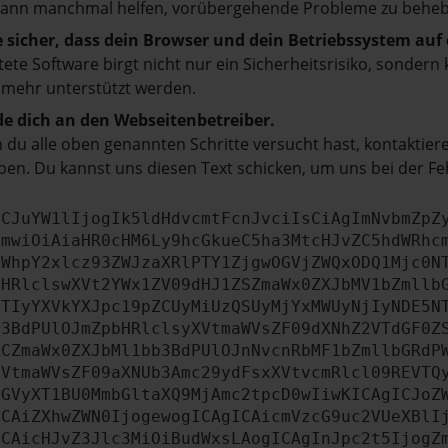
kann manchmal helfen, vorübergehende Probleme zu beheb
e sicher, dass dein Browser und dein Betriebssystem au
tete Software birgt nicht nur ein Sicherheitsrisiko, sonde
 mehr unterstützt werden.
e dich an den Webseitenbetreiber.
du alle oben genannten Schritte versucht hast, kontaktier
en. Du kannst uns diesen Text schicken, um uns bei der Fe
ICJuYW1lIjogIk5ldHdvcmtFcnJvciIsCiAgImNvbmZpZ
cmwiOiAiaHR0cHM6Ly9hcGkueC5ha3MtcHJvZC5hdWRhc
ZWhpY2xlcz93ZWJzaXRlPTY1ZjgwOGVjZWQxODQ1Mjc0N
bHRlclswXVt2YWx1ZV09dHJ1ZSZmaWx0ZXJbMV1bZmllb
JTIyYXVkYXJpc19pZCUyMiUzQSUyMjYxMWUyNjIyNDE5N
b3BdPUlOJmZpbHRlclsyXVtmaWVsZF09dXNhZ2VTdGF0Z
RCZmaWx0ZXJbMl1bb3BdPUlOJnNvcnRbMF1bZmllbGRdP
XVtmaWVsZF09aXNUb3Amc29ydFsxXVtvcmRlcl09REVTQ
ZGVyXT1BU0MmbGltaXQ9MjAmc2tpcD0wIiwKICAgICJoZ
ICAiZXhwZWN0IjogewogICAgICAicmVzcG9uc2VUeXBlI
ICAicHJvZ3Jlc3MiOiBudWxsLAogICAgInJpc2t5IjogZ