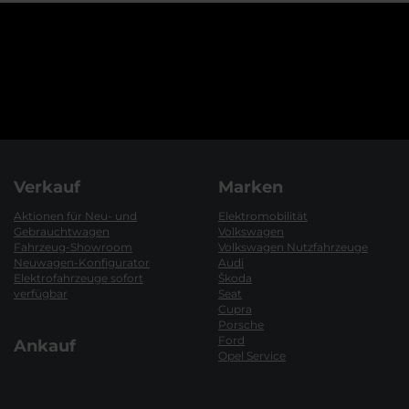
Verkauf
Marken
Aktionen für Neu- und
Elektromobilität
Gebrauchtwagen
Volkswagen
Fahrzeug-Showroom
Volkswagen Nutzfahrzeuge
Neuwagen-Konfigurator
Audi
Elektrofahrzeuge sofort
Škoda
verfügbar
Seat
Cupra
Porsche
Ford
Ankauf
Opel Service