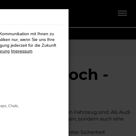
 Kommunikation mit Ihnen zu
stiken nur, wenn Sie uns Ihre
ung jederzeit für die Zukunft
ärung
Impressum
midt + Koch -
Maps, Chats,
ssigen und gut ausgestatteten Fahrzeug sind. Als Audi
ne große Auswahl an Neuwagen, sondern auch eine
dem Fahrkomfort und exzellenter Sicherheit