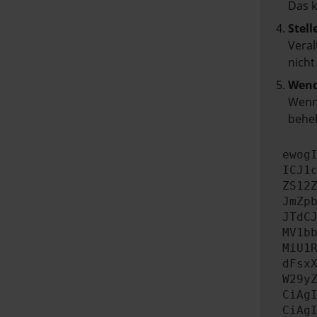
Das 
Stell
Veral
nicht
Wend
Wenn 
beheb
ewog
ICJ1
ZS12
JmZp
JTdC
MV1b
MiU1
dFsx
W29y
CiAg
CiAg