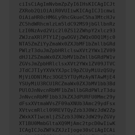
ciIsCiAgImNvbmZpZyI6IHsKICAgICJt
ZXRob2QiOiAiR0VUIiwKICAgICJ1cmwi
OiAiaHR0cHM6Ly9hcGkueC5ha3MtcHJv
ZC5hdWRhcmlzLm5ldC92MS9jbGllbnRz
LzI0NzAvd2Vic2l0ZS12ZWhpY2xlcz93
ZWJzaXRlPTY1ZjgwOGVjZWQxODQ1Mjc0
NTA5ZmZiYyZmaWx0ZXJbMF1bZmllbGRd
PWlzT3duJmZpbHRlclswXVt2YWx1ZV09
dHJ1ZSZmaWx0ZXJbMV1bZmllbGRdPW1v
ZGVsJmZpbHRlclsxXVt2YWx1ZV09JTVC
JTdCJTIyYXVkYXJpc19pZCUyMiUzQSUy
MjViODNlMzc3OGE5YTUyMzAyNTAwMjE4
YSUyMiU3RCU1RCZmaWx0ZXJbMV1bb3Bd
PUlOJnNvcnRbMF1bZmllbGRdPWlzT3du
JnNvcnRbMF1bb3JkZXJdPURFU0Mmc29y
dFsxXVtmaWVsZF09aXNUb3Amc29ydFsx
XVtvcmRlcl09REVTQyZzb3J0WzJdW2Zp
ZWxkXT1wcmljZSZzb3J0WzJdW29yZGVy
XT1BU0MmbGltaXQ9MjAmc2tpcD0wIiwK
ICAgICJoZWFkZXJzIjoge30sCiAgICAi