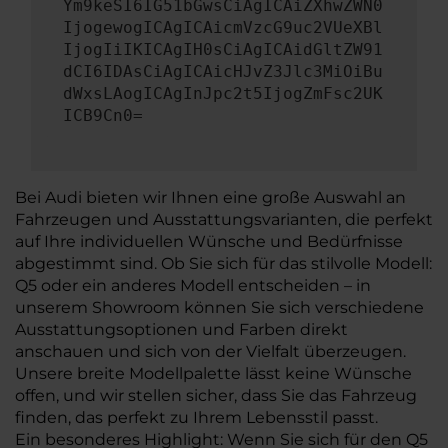
Ym9keSI6IG51bGwsCiAgICAiZXhwZWN0
IjogewogICAgICAicmVzcG9uc2VUeXBl
IjogIiIKICAgIH0sCiAgICAidGltZW91
dCI6IDAsCiAgICAicHJvZ3Jlc3MiOiBu
dWxsLAogICAgInJpc2t5IjogZmFsc2UK
ICB9Cn0=
Bei Audi bieten wir Ihnen eine große Auswahl an
Fahrzeugen und Ausstattungsvarianten, die perfekt
auf Ihre individuellen Wünsche und Bedürfnisse
abgestimmt sind. Ob Sie sich für das stilvolle Modell:
Q5 oder ein anderes Modell entscheiden – in
unserem Showroom können Sie sich verschiedene
Ausstattungsoptionen und Farben direkt
anschauen und sich von der Vielfalt überzeugen.
Unsere breite Modellpalette lässt keine Wünsche
offen, und wir stellen sicher, dass Sie das Fahrzeug
finden, das perfekt zu Ihrem Lebensstil passt.
Ein besonderes Highlight: Wenn Sie sich für den Q5