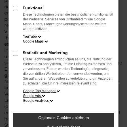
perfekten Audi Q5 suchen, sind Sie bei uns genau
richtig. Unsere große
Auswahl an Fahrzeugen
Funktional
ermöglicht es Ihnen, das Modell zu finden, das
Diese Technologien bieten die bestmögliche Funktionalität
perfekt zu Ihrem Lebensstil und Budget passt.
der Webseite. Services von Drittanbietern wie Google
Maps, Chats, Fahrzeugbewertungssystem und weitere
Neben dem Kauf Ihres Q5 bieten wir Ihnen eine
werden aktiviert.
Vielzahl zusätzlicher Services rund um Audi, die
YouTube
Ihnen den gesamten Prozess erleichtern. Egal, ob
Google Maps
es um flexible Finanzierungsmöglichkeiten,
individuelle Leasingangebote oder eine
Statistik und Marketing
umfassende
Wartung und Reparatur
geht – wir
Diese Technologien ermöglichen es uns, die Nutzung der
stehen Ihnen jederzeit zur Seite. Unsere langjährige
Webseite zu analysieren, um die Leistung zu messen und
Erfahrung und unser kompetentes Team
zu verbessern. Zudem werden Technologien eingesetzt,
die von dritten Werbetreibenden verwendet werden, um
garantieren Ihnen eine Betreuung auf höchstem
Sie auf anderen Webseiten zu verfolgen und um Anzeigen
Niveau, sodass Sie sich rundum gut betreut fühlen
zu schalten, die für Ihre Interessen relevant sind.
können.
Google Tag Manager
Vertrauen Sie auf unser Fachwissen und unsere
Google Ads
Leidenschaft für Audi und finden Sie mit uns das
Google Analytics
ideale Modell: Q5, das nicht nur Ihre Erwartungen
erfüllt, sondern Ihre Mobilität auf das nächste Level
Optionale Cookies ablehnen
hebt. Wir freuen uns darauf, Sie an einem unserer
Standorte in Bremen, Bremerhaven und