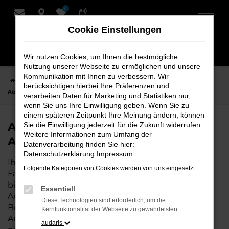
0
Zum
Hauptinhalt
Cookie Einstellungen
springen
Wir nutzen Cookies, um Ihnen die bestmögliche
Nutzung unserer Webseite zu ermöglichen und unsere
Kommunikation mit Ihnen zu verbessern. Wir
Startseite
Hersteller
Audi
Audi Q5 bei Schmidt + Koch - Ihr Audi
berücksichtigen hierbei Ihre Präferenzen und
Autohaus
verarbeiten Daten für Marketing und Statistiken nur,
wenn Sie uns Ihre Einwilligung geben. Wenn Sie zu
einem späteren Zeitpunkt Ihre Meinung ändern, können
Audi Q5 bei Schmidt + Koch - Ihr
Sie die Einwilligung jederzeit für die Zukunft widerrufen.
Weitere Informationen zum Umfang der
Audi Autohaus
Datenverarbeitung finden Sie hier:
Datenschutzerklärung
Impressum
Ihr Audi Autohaus – die perfekte Wahl für all Ihre
Folgende Kategorien von Cookies werden von uns eingesetzt:
Fahrzeugbedürfnisse. Als erfahrene Experten
bieten wir Ihnen nicht nur eine breite Auswahl an
Essentiell
Audi Fahrzeugen, sondern auch eine umfassende
Diese Technologien sind erforderlich, um die
Beratung, die individuell auf Ihre Wünsche und
Kernfunktionalität der Webseite zu gewährleisten.
Anforderungen abgestimmt ist. Wenn Sie den
audaris