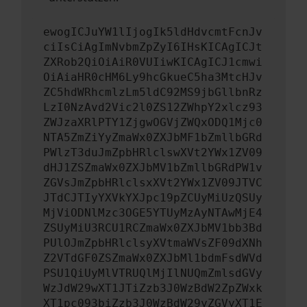
ewogICJuYW1lIjogIk5ldHdvcmtFcnJv
ciIsCiAgImNvbmZpZyI6IHsKICAgICJt
ZXRob2QiOiAiR0VUIiwKICAgICJ1cmwi
OiAiaHR0cHM6Ly9hcGkueC5ha3MtcHJv
ZC5hdWRhcmlzLm5ldC92MS9jbGllbnRz
LzI0NzAvd2Vic2l0ZS12ZWhpY2xlcz93
ZWJzaXRlPTY1ZjgwOGVjZWQxODQ1Mjc0
NTA5ZmZiYyZmaWx0ZXJbMF1bZmllbGRd
PWlzT3duJmZpbHRlclswXVt2YWx1ZV09
dHJ1ZSZmaWx0ZXJbMV1bZmllbGRdPW1v
ZGVsJmZpbHRlclsxXVt2YWx1ZV09JTVC
JTdCJTIyYXVkYXJpc19pZCUyMiUzQSUy
MjViODNlMzc3OGE5YTUyMzAyNTAwMjE4
ZSUyMiU3RCU1RCZmaWx0ZXJbMV1bb3Bd
PUlOJmZpbHRlclsyXVtmaWVsZF09dXNh
Z2VTdGF0ZSZmaWx0ZXJbMl1bdmFsdWVd
PSU1QiUyMlVTRUQlMjIlNUQmZmlsdGVy
WzJdW29wXT1JTiZzb3J0WzBdW2ZpZWxk
XT1pc093biZzb3J0WzBdW29yZGVyXT1E