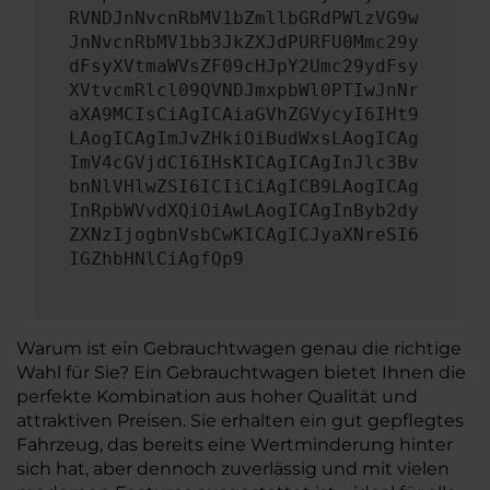
RVNDJnNvcnRbMV1bZmllbGRdPWlzVG9w
JnNvcnRbMV1bb3JkZXJdPURFU0Mmc29y
dFsyXVtmaWVsZF09cHJpY2Umc29ydFsy
XVtvcmRlcl09QVNDJmxpbWl0PTIwJnNr
aXA9MCIsCiAgICAiaGVhZGVycyI6IHt9
LAogICAgImJvZHkiOiBudWxsLAogICAg
ImV4cGVjdCI6IHsKICAgICAgInJlc3Bv
bnNlVHlwZSI6ICIiCiAgICB9LAogICAg
InRpbWVvdXQiOiAwLAogICAgInByb2dy
ZXNzIjogbnVsbCwKICAgICJyaXNreSI6
IGZhbHNlCiAgfQp9
Warum ist ein Gebrauchtwagen genau die richtige
Wahl für Sie? Ein Gebrauchtwagen bietet Ihnen die
perfekte Kombination aus hoher Qualität und
attraktiven Preisen. Sie erhalten ein gut gepflegtes
Fahrzeug, das bereits eine Wertminderung hinter
sich hat, aber dennoch zuverlässig und mit vielen