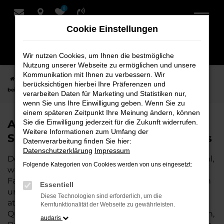
0
Zum
Hauptinhalt
Cookie Einstellungen
springen
Wir nutzen Cookies, um Ihnen die bestmögliche
Nutzung unserer Webseite zu ermöglichen und unsere
Kommunikation mit Ihnen zu verbessern. Wir
Startseite
Hersteller
Audi
Audi Q7
Audi Q7 Gebrauchtwagen
berücksichtigen hierbei Ihre Präferenzen und
bei Schmidt + Koch - Ihr Audi Autohaus
verarbeiten Daten für Marketing und Statistiken nur,
wenn Sie uns Ihre Einwilligung geben. Wenn Sie zu
einem späteren Zeitpunkt Ihre Meinung ändern, können
Audi Q7 Gebrauchtwagen bei
Sie die Einwilligung jederzeit für die Zukunft widerrufen.
Weitere Informationen zum Umfang der
Schmidt + Koch - Ihr Audi Autohaus
Datenverarbeitung finden Sie hier:
Datenschutzerklärung
Impressum
Der Gebrauchtwagen Audi Q7 ist die perfekte Wahl,
Folgende Kategorien von Cookies werden von uns eingesetzt:
wenn Sie ein zuverlässiges und gut erhaltenes
Fahrzeug suchen. Mit einem Gebrauchtwagen von
Essentiell
uns fahren Sie ein hochwertiges Auto zu einem
Diese Technologien sind erforderlich, um die
attraktiven Preis – und können sich auf geprüfte
Kernfunktionalität der Webseite zu gewährleisten.
Qualität verlassen. Als Ihr Audi Autohaus in Bremen,
audaris