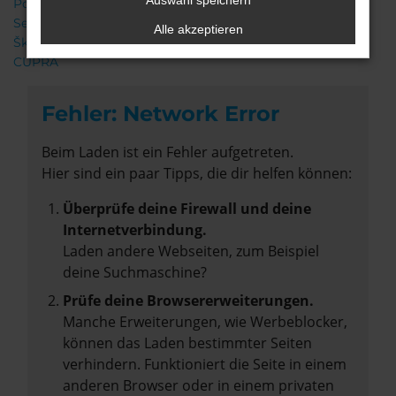
Auswahl speichern
Porsche
Seat
Alle akzeptieren
Škoda
CUPRA
Fehler: Network Error
Beim Laden ist ein Fehler aufgetreten.
Hier sind ein paar Tipps, die dir helfen können:
Überprüfe deine Firewall und deine
Internetverbindung.
Laden andere Webseiten, zum Beispiel
deine Suchmaschine?
Prüfe deine Browsererweiterungen.
Manche Erweiterungen, wie Werbeblocker,
können das Laden bestimmter Seiten
verhindern. Funktioniert die Seite in einem
anderen Browser oder in einem privaten