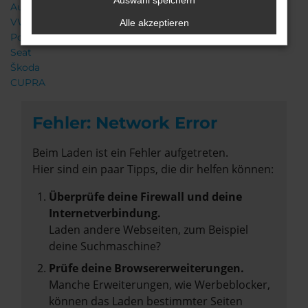
Auswahl speichern
Audi
VW
Alle akzeptieren
Porsche
Seat
Škoda
CUPRA
Fehler: Network Error
Beim Laden ist ein Fehler aufgetreten.
Hier sind ein paar Tipps, die dir helfen können:
Überprüfe deine Firewall und deine
Internetverbindung.
Laden andere Webseiten, zum Beispiel
deine Suchmaschine?
Prüfe deine Browsererweiterungen.
Manche Erweiterungen, wie Werbeblocker,
können das Laden bestimmter Seiten