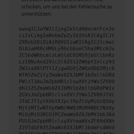
schicken, um uns bei der Fehlersuche zu
unterstützen:
ewogICJuYW1lIjogIk5ldHdvcmtFcnJv
ciIsCiAgImNvbmZpZyI6IHsKICAgICJt
ZXRob2QiOiAiR0VUIiwKICAgICJ1cmwi
OiAiaHR0cHM6Ly9hcGkueC5ha3MtcHJv
ZC5hdWRhcmlzLm5ldC92MS9jbGllbnRz
LzI0NzAvd2Vic2l0ZS12ZWhpY2xlcz93
ZWJzaXRlPTY1ZjgwOGVjZWQxODQ1Mjc0
NTA5ZmZiYyZmaWx0ZXJbMF1bZmllbGRd
PWlzT3duJmZpbHRlclswXVt2YWx1ZV09
dHJ1ZSZmaWx0ZXJbMV1bZmllbGRdPW1v
ZGVsJmZpbHRlclsxXVt2YWx1ZV09JTVC
JTdCJTIyYXVkYXJpc19pZCUyMiUzQSUy
MjVjMTIwNTUyOWNlNWQ1MGM4NDE2N2Uy
MiUyMiU3RCU1RCZmaWx0ZXJbMV1bb3Bd
PUlOJmZpbHRlclsyXVtmaWVsZF09dXNh
Z2VTdGF0ZSZmaWx0ZXJbMl1bdmFsdWVd