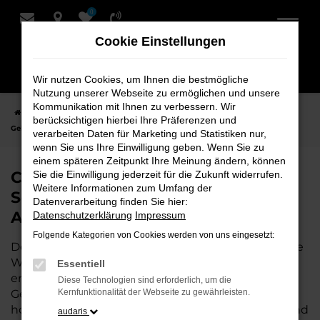
0
Zum
Hauptinhalt
Cookie Einstellungen
springen
Wir nutzen Cookies, um Ihnen die bestmögliche
Nutzung unserer Webseite zu ermöglichen und unsere
Kommunikation mit Ihnen zu verbessern. Wir
Startseite
Hersteller
CUPRA
CUPRA Ateca
CUPRA Ateca
berücksichtigen hierbei Ihre Präferenzen und
Gebrauchtwagen bei Schmidt + Koch - Ihr CUPRA Autohaus
verarbeiten Daten für Marketing und Statistiken nur,
wenn Sie uns Ihre Einwilligung geben. Wenn Sie zu
einem späteren Zeitpunkt Ihre Meinung ändern, können
CUPRA Ateca Gebrauchtwagen bei
Sie die Einwilligung jederzeit für die Zukunft widerrufen.
Weitere Informationen zum Umfang der
Schmidt + Koch - Ihr CUPRA
Datenverarbeitung finden Sie hier:
Autohaus
Datenschutzerklärung
Impressum
Folgende Kategorien von Cookies werden von uns eingesetzt:
Der Gebrauchtwagen CUPRA Ateca ist die perfekte
Wahl, wenn Sie ein zuverlässiges und gut
Essentiell
erhaltenes Fahrzeug suchen. Mit einem
Diese Technologien sind erforderlich, um die
Gebrauchtwagen von uns fahren Sie ein
Kernfunktionalität der Webseite zu gewährleisten.
hochwertiges Auto zu einem attraktiven Preis – und
audaris