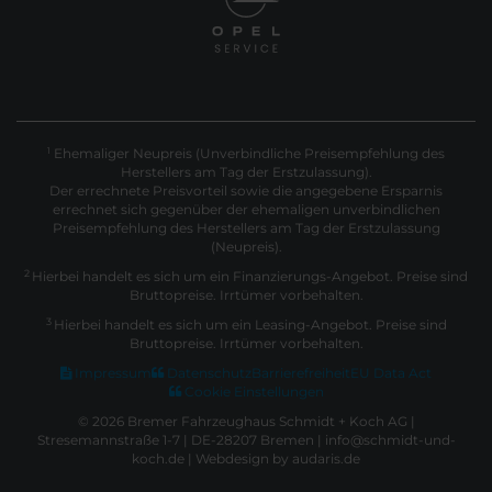
Ehemaliger Neupreis (Unverbindliche Preisempfehlung des
1
Herstellers am Tag der Erstzulassung).
Der errechnete Preisvorteil sowie die angegebene Ersparnis
errechnet sich gegenüber der ehemaligen unverbindlichen
Preisempfehlung des Herstellers am Tag der Erstzulassung
(Neupreis).
2
Hierbei handelt es sich um ein Finanzierungs-Angebot. Preise sind
Bruttopreise. Irrtümer vorbehalten.
3
Hierbei handelt es sich um ein Leasing-Angebot. Preise sind
Bruttopreise. Irrtümer vorbehalten.
Impressum
Datenschutz
Barrierefreiheit
EU Data Act
Cookie Einstellungen
© 2026 Bremer Fahrzeughaus Schmidt + Koch AG |
Stresemannstraße 1-7 | DE-28207 Bremen | info@schmidt-und-
koch.de |
Webdesign by audaris.de