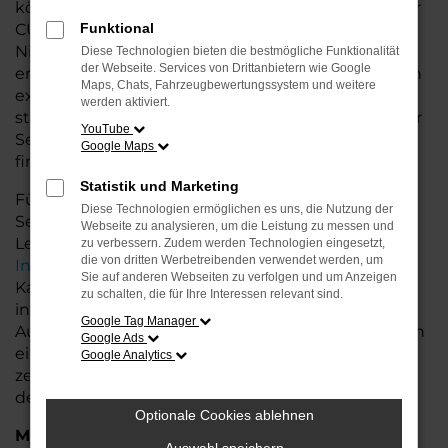
können sich auf geprüfte Qualität verlassen. Als Ihr
CUPRA Autohaus in Bremen, Bremerhaven und
Funktional
Niedersachsen bieten wir Ihnen nicht nur
Diese Technologien bieten die bestmögliche Funktionalität
der Webseite. Services von Drittanbietern wie Google
erstklassige Gebrauchtwagen, sondern auch einen
Maps, Chats, Fahrzeugbewertungssystem und weitere
exzellenten Service. Unsere erfahrenen
Berater
werden aktiviert.
stehen Ihnen mit fachkundiger Unterstützung zur
YouTube
Seite und helfen Ihnen, das ideale Fahrzeug zu
Google Maps
finden.
Statistik und Marketing
Für Ihr CUPRA Fahrzeug bieten wir zusätzliche
Diese Technologien ermöglichen es uns, die Nutzung der
Services wie flexible Finanzierungs- und
Webseite zu analysieren, um die Leistung zu messen und
Leasingoptionen sowie die Möglichkeit zur
zu verbessern. Zudem werden Technologien eingesetzt,
die von dritten Werbetreibenden verwendet werden, um
Inzahlungnahme
Ihres Altfahrzeugs. So wird der
Sie auf anderen Webseiten zu verfolgen und um Anzeigen
Kauf Ihres Gebrauchtwagens noch einfacher und
zu schalten, die für Ihre Interessen relevant sind.
individueller. Profitieren Sie von unserer großen
Google Tag Manager
Auswahl an Gebrauchtwagen und lassen Sie sich in
Google Ads
einer ausführlichen Beratung Ihr Wunschfahrzeug
Google Analytics
zeigen. Wir freuen uns darauf, Ihnen bei der Wahl
des perfekten CUPRA Ateca zu helfen!
Optionale Cookies ablehnen
Marken