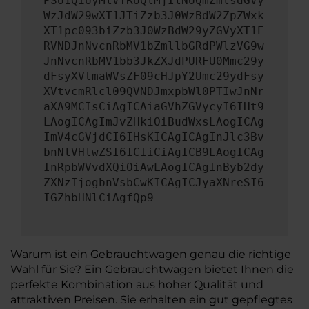
PSU1QiUyMlVTRUQlMjIlNUQmZmlsdGVy
WzJdW29wXT1JTiZzb3J0WzBdW2ZpZWxk
XT1pc093biZzb3J0WzBdW29yZGVyXT1E
RVNDJnNvcnRbMV1bZmllbGRdPWlzVG9w
JnNvcnRbMV1bb3JkZXJdPURFU0Mmc29y
dFsyXVtmaWVsZF09cHJpY2Umc29ydFsy
XVtvcmRlcl09QVNDJmxpbWl0PTIwJnNr
aXA9MCIsCiAgICAiaGVhZGVycyI6IHt9
LAogICAgImJvZHkiOiBudWxsLAogICAg
ImV4cGVjdCI6IHsKICAgICAgInJlc3Bv
bnNlVHlwZSI6ICIiCiAgICB9LAogICAg
InRpbWVvdXQiOiAwLAogICAgInByb2dy
ZXNzIjogbnVsbCwKICAgICJyaXNreSI6
IGZhbHNlCiAgfQp9
Warum ist ein Gebrauchtwagen genau die richtige
Wahl für Sie? Ein Gebrauchtwagen bietet Ihnen die
perfekte Kombination aus hoher Qualität und
attraktiven Preisen. Sie erhalten ein gut gepflegtes