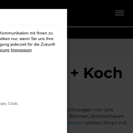
 Kommunikation mit Ihnen zu
stiken nur, wenn Sie uns Ihre
ung jederzeit für die Zukunft
ärung
Impressum
 Schmidt + Koch
Maps, Chats,
rzeug suchen. Mit einem Gebrauchtwagen von uns
en. Als Ihr Porsche Autohaus in Bremen, Bremerhaven
 Service. Unsere erfahrenen
Berater
stehen Ihnen mit