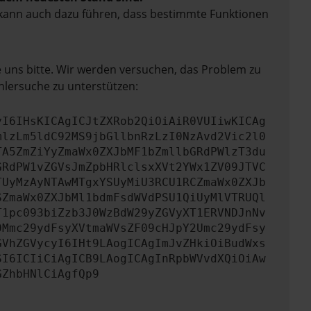
rn kann auch dazu führen, dass bestimmte Funktionen
e uns bitte. Wir werden versuchen, das Problem zu
hlersuche zu unterstützen:
yI6IHsKICAgICJtZXRob2QiOiAiR0VUIiwKICAg
mlzLm5ldC92MS9jbGllbnRzLzI0NzAvd2Vic2l0
TA5ZmZiYyZmaWx0ZXJbMF1bZmllbGRdPWlzT3du
GRdPW1vZGVsJmZpbHRlclsxXVt2YWx1ZV09JTVC
TUyMzAyNTAwMTgxYSUyMiU3RCU1RCZmaWx0ZXJb
SZmaWx0ZXJbMl1bdmFsdWVdPSU1QiUyMlVTRUQl
T1pc093biZzb3J0WzBdW29yZGVyXT1ERVNDJnNv
0Mmc29ydFsyXVtmaWVsZF09cHJpY2Umc29ydFsy
GVhZGVycyI6IHt9LAogICAgImJvZHkiOiBudWxs
SI6ICIiCiAgICB9LAogICAgInRpbWVvdXQiOiAw
GZhbHNlCiAgfQp9