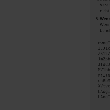
Veral
nicht
Wend
Wenn 
beheb
ewog
ICJ1
ZS12
JmZp
JTdC
MV1b
MjIl
cnRb
XVtv
LAog
LAog