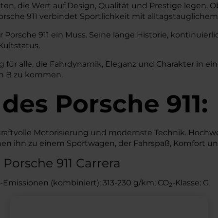
sten, die Wert auf Design, Qualität und Prestige legen. Ob
che 911 verbindet Sportlichkeit mit alltagstaugliche
 Porsche 911 ein Muss. Seine lange Historie, kontinuie
ultstatus.
 für alle, die Fahrdynamik, Eleganz und Charakter in ein
ach B zu kommen.
 des
Porsche
911:
 kraftvolle Motorisierung und modernste Technik. Hochwe
n ihn zu einem Sportwagen, der Fahrspaß, Komfort und S
Porsche 911 Carrera
-Emissionen (kombiniert): 313-230 g/km; CO
-Klasse: G
2