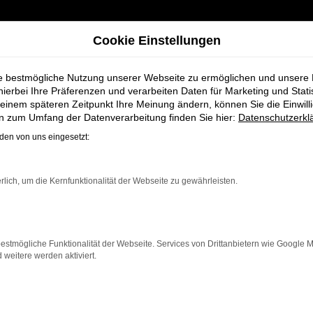
Cookie Einstellungen
ie bestmögliche Nutzung unserer Webseite zu ermöglichen und unsere
hierbei Ihre Präferenzen und verarbeiten Daten für Marketing und Stati
einem späteren Zeitpunkt Ihre Meinung ändern, können Sie die Einwillig
gen bei Schmidt + Koch - Ihr Porsche Autohaus
en zum Umfang der Datenverarbeitung finden Sie hier:
Datenschutzerkl
en von uns eingesetzt:
rauchtwagen bei
rlich, um die Kernfunktionalität der Webseite zu gewährleisten.
utohaus
estmögliche Funktionalität der Webseite. Services von Drittanbietern wie Google 
eitere werden aktiviert.
l, wenn Sie ein zuverlässiges und gut erhaltenes Fah
n Preis – und können sich auf geprüfte Qualität verlass
assige Gebrauchtwagen, sondern auch einen exzellenten
n, das ideale Fahrzeug zu finden.