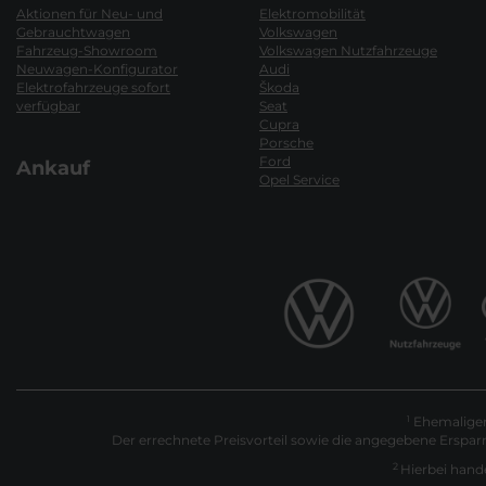
Aktionen für Neu- und
Elektromobilität
Gebrauchtwagen
Volkswagen
Fahrzeug-Showroom
Volkswagen Nutzfahrzeuge
Neuwagen-Konfigurator
Audi
Elektrofahrzeuge sofort
Škoda
verfügbar
Seat
Cupra
Porsche
Ford
Ankauf
Opel Service
Ehemaliger 
1
Der errechnete Preisvorteil sowie die angegebene Erspar
2
Hierbei hande