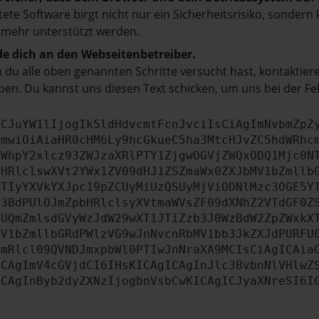
tete Software birgt nicht nur ein Sicherheitsrisiko, sonde
 mehr unterstützt werden.
e dich an den Webseitenbetreiber.
du alle oben genannten Schritte versucht hast, kontaktier
en. Du kannst uns diesen Text schicken, um uns bei der Fe
ICJuYW1lIjogIk5ldHdvcmtFcnJvciIsCiAgImNvbmZpZ
cmwiOiAiaHR0cHM6Ly9hcGkueC5ha3MtcHJvZC5hdWRhc
ZWhpY2xlcz93ZWJzaXRlPTY1ZjgwOGVjZWQxODQ1Mjc0N
bHRlclswXVt2YWx1ZV09dHJ1ZSZmaWx0ZXJbMV1bZmllb
JTIyYXVkYXJpc19pZCUyMiUzQSUyMjViODNlMzc3OGE5Y
b3BdPUlOJmZpbHRlclsyXVtmaWVsZF09dXNhZ2VTdGF0Z
NUQmZmlsdGVyWzJdW29wXT1JTiZzb3J0WzBdW2ZpZWxkX
MV1bZmllbGRdPWlzVG9wJnNvcnRbMV1bb3JkZXJdPURFU
cmRlcl09QVNDJmxpbWl0PTIwJnNraXA9MCIsCiAgICAia
ICAgImV4cGVjdCI6IHsKICAgICAgInJlc3BvbnNlVHlwZ
ICAgInByb2dyZXNzIjogbnVsbCwKICAgICJyaXNreSI6I