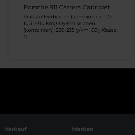
Porsche 911 Carrera Cabriolet
Kraftstoffverbrauch (kombiniert): 11,0-
10,3 l/100 km; CO
-Emissionen
2
(kombiniert): 250-235 g/km; CO
-Klasse:
2
G
Verkauf
Marken