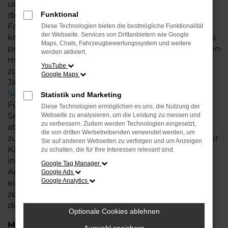
und nahezu keine Abnutzung – jedoch zu einem
deutlich günstigeren Preis. So erhalten Sie ein
Funktional
Fahrzeug in nahezu neuwertigem Zustand und
Diese Technologien bieten die bestmögliche Funktionalität
der Webseite. Services von Drittanbietern wie Google
können gleichzeitig von einer attraktiven Ersparnis
Maps, Chats, Fahrzeugbewertungssystem und weitere
profitieren. Als Ihr Škoda Autohaus stehen wir Ihnen
werden aktiviert.
mit unserer langjährigen Erfahrung und Expertise
YouTube
zur Seite. Wir bieten Ihnen nicht nur topgepflegte
Google Maps
Jahreswagen, sondern auch einen exzellenten
Service
, der keine Wünsche offen lässt.
Statistik und Marketing
Für Ihr Škoda Fahrzeug bieten wir zusätzliche
Diese Technologien ermöglichen es uns, die Nutzung der
Services wie flexible Finanzierungsmöglichkeiten,
Webseite zu analysieren, um die Leistung zu messen und
zu verbessern. Zudem werden Technologien eingesetzt,
attraktive Leasingangebote sowie die Möglichkeit
die von dritten Werbetreibenden verwendet werden, um
zur
Inzahlungnahme
Ihres Altfahrzeugs. So wird der
Sie auf anderen Webseiten zu verfolgen und um Anzeigen
Kauf Ihres Jahreswagens noch einfacher und
zu schalten, die für Ihre Interessen relevant sind.
individueller. Profitieren Sie von unserer großen
Google Tag Manager
Auswahl an Jahreswagen und lassen Sie sich in
Google Ads
Google Analytics
einer ausführlichen Beratung Ihr Wunschfahrzeug
zeigen. Wir freuen uns darauf, Ihnen bei der Wahl
des perfekten Škoda Karoq zu helfen!
Optionale Cookies ablehnen
Marken