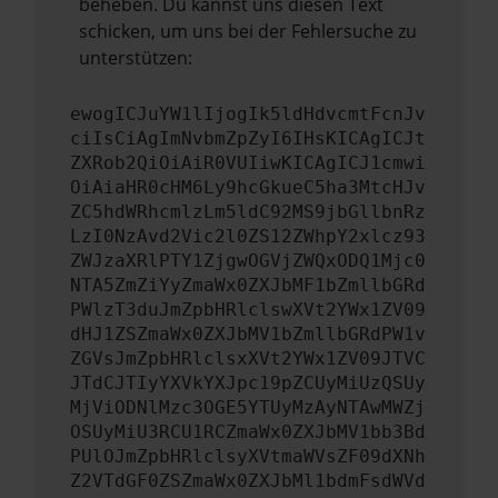
beheben. Du kannst uns diesen Text
schicken, um uns bei der Fehlersuche zu
unterstützen:
ewogICJuYW1lIjogIk5ldHdvcmtFcnJv
ciIsCiAgImNvbmZpZyI6IHsKICAgICJt
ZXRob2QiOiAiR0VUIiwKICAgICJ1cmwi
OiAiaHR0cHM6Ly9hcGkueC5ha3MtcHJv
ZC5hdWRhcmlzLm5ldC92MS9jbGllbnRz
LzI0NzAvd2Vic2l0ZS12ZWhpY2xlcz93
ZWJzaXRlPTY1ZjgwOGVjZWQxODQ1Mjc0
NTA5ZmZiYyZmaWx0ZXJbMF1bZmllbGRd
PWlzT3duJmZpbHRlclswXVt2YWx1ZV09
dHJ1ZSZmaWx0ZXJbMV1bZmllbGRdPW1v
ZGVsJmZpbHRlclsxXVt2YWx1ZV09JTVC
JTdCJTIyYXVkYXJpc19pZCUyMiUzQSUy
MjViODNlMzc3OGE5YTUyMzAyNTAwMWZj
OSUyMiU3RCU1RCZmaWx0ZXJbMV1bb3Bd
PUlOJmZpbHRlclsyXVtmaWVsZF09dXNh
Z2VTdGF0ZSZmaWx0ZXJbMl1bdmFsdWVd