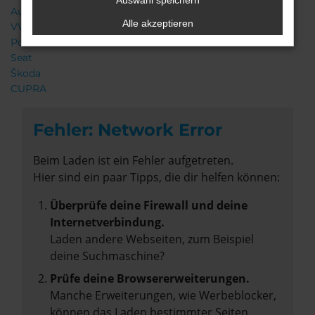
Auswahl speichern
Audi
Alle akzeptieren
VW
Porsche
Seat
Škoda
CUPRA
Fehler: Network Error
Beim Laden ist ein Fehler aufgetreten.
Hier sind ein paar Tipps, die dir helfen können:
Überprüfe deine Firewall und deine
Internetverbindung.
Laden andere Webseiten, zum Beispiel
deine Suchmaschine?
Prüfe deine Browsererweiterungen.
Manche Erweiterungen, wie Werbeblocker,
können das Laden bestimmter Seiten