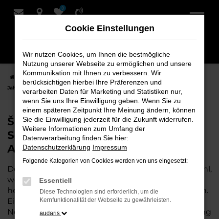
0
Zum
Hauptinhalt
Cookie Einstellungen
springen
Wir nutzen Cookies, um Ihnen die bestmögliche
Nutzung unserer Webseite zu ermöglichen und unsere
Kommunikation mit Ihnen zu verbessern. Wir
Startseite
Hersteller
Škoda
Škoda Karoq
Škoda Karoq
berücksichtigen hierbei Ihre Präferenzen und
Jahreswagen bei Schmidt + Koch - Ihr Škoda Autohaus
verarbeiten Daten für Marketing und Statistiken nur,
wenn Sie uns Ihre Einwilligung geben. Wenn Sie zu
einem späteren Zeitpunkt Ihre Meinung ändern, können
Škoda Karoq Jahreswagen bei
Sie die Einwilligung jederzeit für die Zukunft widerrufen.
Weitere Informationen zum Umfang der
Schmidt + Koch - Ihr Škoda
Datenverarbeitung finden Sie hier:
Autohaus
Datenschutzerklärung
Impressum
Folgende Kategorien von Cookies werden von uns eingesetzt:
Der Jahreswagen Škoda Karoq ist die perfekte Wahl,
wenn Sie ein nahezu neues Fahrzeug zu einem
Essentiell
hervorragenden Preis-Leistungs-Verhältnis suchen.
Diese Technologien sind erforderlich, um die
Ein Jahreswagen bietet Ihnen die Vorteile eines
Kernfunktionalität der Webseite zu gewährleisten.
Neuwagens – moderne Technik, wenig Laufleistung
audaris