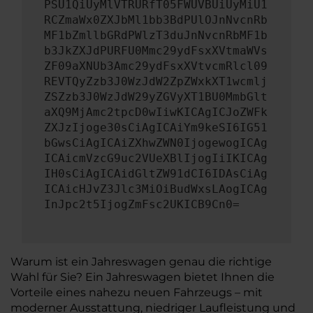
PSU1QiUyMlVTRURfT05FWUVBUiUyMiU1
RCZmaWx0ZXJbMl1bb3BdPUlOJnNvcnRb
MF1bZmllbGRdPWlzT3duJnNvcnRbMF1b
b3JkZXJdPURFU0Mmc29ydFsxXVtmaWVs
ZF09aXNUb3Amc29ydFsxXVtvcmRlcl09
REVTQyZzb3J0WzJdW2ZpZWxkXT1wcmlj
ZSZzb3J0WzJdW29yZGVyXT1BU0MmbGlt
aXQ9MjAmc2tpcD0wIiwKICAgICJoZWFk
ZXJzIjoge30sCiAgICAiYm9keSI6IG51
bGwsCiAgICAiZXhwZWN0IjogewogICAg
ICAicmVzcG9uc2VUeXBlIjogIiIKICAg
IH0sCiAgICAidGltZW91dCI6IDAsCiAg
ICAicHJvZ3Jlc3MiOiBudWxsLAogICAg
InJpc2t5IjogZmFsc2UKICB9Cn0=
Warum ist ein Jahreswagen genau die richtige
Wahl für Sie? Ein Jahreswagen bietet Ihnen die
Vorteile eines nahezu neuen Fahrzeugs – mit
moderner Ausstattung, niedriger Laufleistung und