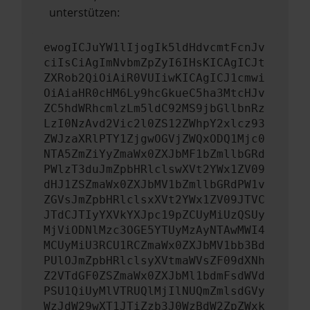
unterstützen:
ewogICJuYW1lIjogIk5ldHdvcmtFcnJv
ciIsCiAgImNvbmZpZyI6IHsKICAgICJt
ZXRob2QiOiAiR0VUIiwKICAgICJ1cmwi
OiAiaHR0cHM6Ly9hcGkueC5ha3MtcHJv
ZC5hdWRhcmlzLm5ldC92MS9jbGllbnRz
LzI0NzAvd2Vic2l0ZS12ZWhpY2xlcz93
ZWJzaXRlPTY1ZjgwOGVjZWQxODQ1Mjc0
NTA5ZmZiYyZmaWx0ZXJbMF1bZmllbGRd
PWlzT3duJmZpbHRlclswXVt2YWx1ZV09
dHJ1ZSZmaWx0ZXJbMV1bZmllbGRdPW1v
ZGVsJmZpbHRlclsxXVt2YWx1ZV09JTVC
JTdCJTIyYXVkYXJpc19pZCUyMiUzQSUy
MjViODNlMzc3OGE5YTUyMzAyNTAwMWI4
MCUyMiU3RCU1RCZmaWx0ZXJbMV1bb3Bd
PUlOJmZpbHRlclsyXVtmaWVsZF09dXNh
Z2VTdGF0ZSZmaWx0ZXJbMl1bdmFsdWVd
PSU1QiUyMlVTRUQlMjIlNUQmZmlsdGVy
WzJdW29wXT1JTiZzb3J0WzBdW2ZpZWxk