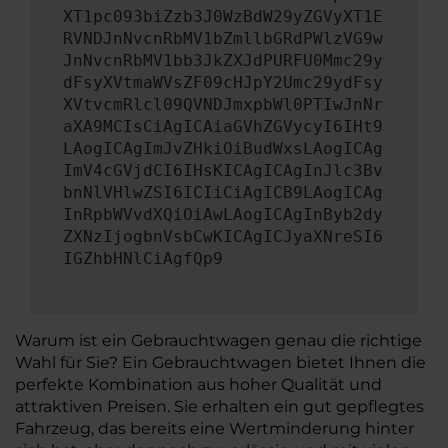
XT1pc093biZzb3J0WzBdW29yZGVyXT1E
RVNDJnNvcnRbMV1bZmllbGRdPWlzVG9w
JnNvcnRbMV1bb3JkZXJdPURFU0Mmc29y
dFsyXVtmaWVsZF09cHJpY2Umc29ydFsy
XVtvcmRlcl09QVNDJmxpbWl0PTIwJnNr
aXA9MCIsCiAgICAiaGVhZGVycyI6IHt9
LAogICAgImJvZHkiOiBudWxsLAogICAg
ImV4cGVjdCI6IHsKICAgICAgInJlc3Bv
bnNlVHlwZSI6ICIiCiAgICB9LAogICAg
InRpbWVvdXQiOiAwLAogICAgInByb2dy
ZXNzIjogbnVsbCwKICAgICJyaXNreSI6
IGZhbHNlCiAgfQp9
Warum ist ein Gebrauchtwagen genau die richtige
Wahl für Sie? Ein Gebrauchtwagen bietet Ihnen die
perfekte Kombination aus hoher Qualität und
attraktiven Preisen. Sie erhalten ein gut gepflegtes
Fahrzeug, das bereits eine Wertminderung hinter