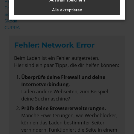
Auswahl speichern
VW
Porsche
Alle akzeptieren
Seat
Škoda
CUPRA
Fehler: Network Error
Beim Laden ist ein Fehler aufgetreten.
Hier sind ein paar Tipps, die dir helfen können:
Überprüfe deine Firewall und deine
Internetverbindung.
Laden andere Webseiten, zum Beispiel
deine Suchmaschine?
Prüfe deine Browsererweiterungen.
Manche Erweiterungen, wie Werbeblocker,
können das Laden bestimmter Seiten
verhindern. Funktioniert die Seite in einem