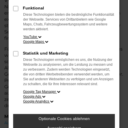
VW Autohaus in Bremen, Bremerhaven und
Niedersachsen bieten wir Ihnen nicht nur
Funktional
erstklassige Gebrauchtwagen, sondern auch einen
Diese Technologien bieten die bestmögliche Funktionalität
exzellenten Service. Unsere erfahrenen
Berater
der Webseite. Services von Drittanbietern wie Google
Maps, Chats, Fahrzeugbewertungssystem und weitere
stehen Ihnen mit fachkundiger Unterstützung zur
werden aktiviert.
Seite und helfen Ihnen, das ideale Fahrzeug zu
YouTube
finden.
Google Maps
Für Ihr VW Fahrzeug bieten wir zusätzliche Services
Statistik und Marketing
wie flexible Finanzierungs- und Leasingoptionen
Diese Technologien ermöglichen es uns, die Nutzung der
sowie die Möglichkeit zur
Inzahlungnahme
Ihres
Webseite zu analysieren, um die Leistung zu messen und
Altfahrzeugs. So wird der Kauf Ihres
zu verbessern. Zudem werden Technologien eingesetzt,
Gebrauchtwagens noch einfacher und individueller.
die von dritten Werbetreibenden verwendet werden, um
Sie auf anderen Webseiten zu verfolgen und um Anzeigen
Profitieren Sie von unserer großen Auswahl an
zu schalten, die für Ihre Interessen relevant sind.
Gebrauchtwagen und lassen Sie sich in einer
Google Tag Manager
ausführlichen Beratung Ihr Wunschfahrzeug
Google Ads
zeigen. Wir freuen uns darauf, Ihnen bei der Wahl
Google Analytics
des perfekten VW Arteon zu helfen!
Marken
Optionale Cookies ablehnen
Audi