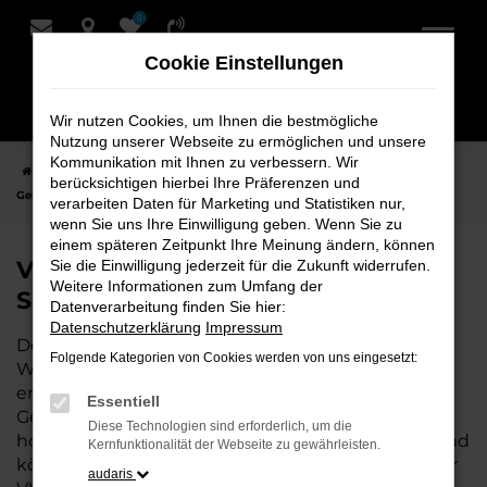
0
Zum
Hauptinhalt
Cookie Einstellungen
springen
Wir nutzen Cookies, um Ihnen die bestmögliche
Nutzung unserer Webseite zu ermöglichen und unsere
Kommunikation mit Ihnen zu verbessern. Wir
Startseite
Hersteller
VW
VW Arteon
VW Arteon
berücksichtigen hierbei Ihre Präferenzen und
Gebrauchtwagen bei Schmidt + Koch - Ihr VW Autohaus
verarbeiten Daten für Marketing und Statistiken nur,
wenn Sie uns Ihre Einwilligung geben. Wenn Sie zu
einem späteren Zeitpunkt Ihre Meinung ändern, können
VW Arteon Gebrauchtwagen bei
Sie die Einwilligung jederzeit für die Zukunft widerrufen.
Weitere Informationen zum Umfang der
Schmidt + Koch - Ihr VW Autohaus
Datenverarbeitung finden Sie hier:
Datenschutzerklärung
Impressum
Der Gebrauchtwagen VW Arteon ist die perfekte
Folgende Kategorien von Cookies werden von uns eingesetzt:
Wahl, wenn Sie ein zuverlässiges und gut
erhaltenes Fahrzeug suchen. Mit einem
Essentiell
Gebrauchtwagen von uns fahren Sie ein
Diese Technologien sind erforderlich, um die
hochwertiges Auto zu einem attraktiven Preis – und
Kernfunktionalität der Webseite zu gewährleisten.
können sich auf geprüfte Qualität verlassen. Als Ihr
audaris