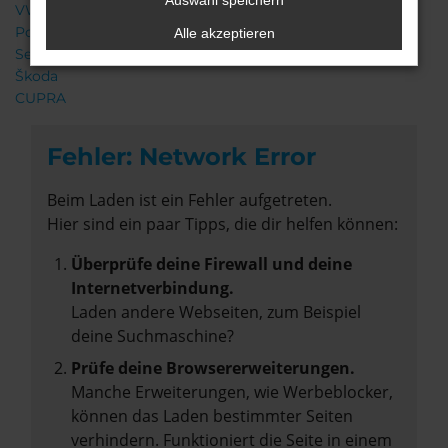
Auswahl speichern
VW
Porsche
Alle akzeptieren
Seat
Škoda
CUPRA
Fehler: Network Error
Beim Laden ist ein Fehler aufgetreten.
Hier sind ein paar Tipps, die dir helfen können:
Überprüfe deine Firewall und deine
Internetverbindung.
Laden andere Webseiten, zum Beispiel
deine Suchmaschine?
Prüfe deine Browsererweiterungen.
Manche Erweiterungen, wie Werbeblocker,
können das Laden bestimmter Seiten
verhindern. Funktioniert die Seite in einem