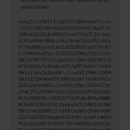
schicken, um uns bei der Fehlersuche zu
unterstützen:
ewogICJuYW1lIjogIk5ldHdvcmtFcnJv
ciIsCiAgImNvbmZpZyI6IHsKICAgICJt
ZXRob2QiOiAiR0VUIiwKICAgICJ1cmwi
OiAiaHR0cHM6Ly9hcGkueC5ha3MtcHJv
ZC5hdWRhcmlzLm5ldC92MS9jbGllbnRz
LzI0NzAvd2Vic2l0ZS12ZWhpY2xlcz93
ZWJzaXRlPTY1ZjgwOGVjZWQxODQ1Mjc0
NTA5ZmZiYyZmaWx0ZXJbMF1bZmllbGRd
PWlzT3duJmZpbHRlclswXVt2YWx1ZV09
dHJ1ZSZmaWx0ZXJbMV1bZmllbGRdPW1v
ZGVsJmZpbHRlclsxXVt2YWx1ZV09JTVC
JTdCJTIyYXVkYXJpc19pZCUyMiUzQSUy
MjViODNlMzc3OGE5YTUyMzAyNTAwMWM0
NCUyMiU3RCU1RCZmaWx0ZXJbMV1bb3Bd
PUlOJmZpbHRlclsyXVtmaWVsZF09dXNh
Z2VTdGF0ZSZmaWx0ZXJbMl1bdmFsdWVd
PSU1QiUyMlVTRURfT05FWUVBUiUyMiU1