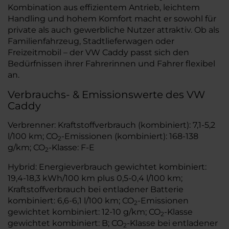
Kombination aus effizientem Antrieb, leichtem
Handling und hohem Komfort macht er sowohl für
private als auch gewerbliche Nutzer attraktiv. Ob als
Familienfahrzeug, Stadtlieferwagen oder
Freizeitmobil – der VW Caddy passt sich den
Bedürfnissen ihrer Fahrerinnen und Fahrer flexibel
an.
Verbrauchs- & Emissionswerte des VW
Caddy
Verbrenner: Kraftstoffverbrauch (kombiniert): 7,1-5,2
l/100 km; CO
-Emissionen (kombiniert): 168-138
2
g/km; CO
-Klasse: F-E
2
Hybrid: Energieverbrauch gewichtet kombiniert:
19,4-18,3 kWh/100 km plus 0,5-0,4 l/100 km;
Kraftstoffverbrauch bei entladener Batterie
kombiniert: 6,6-6,1 l/100 km; CO
-Emissionen
2
gewichtet kombiniert: 12-10 g/km; CO
-Klasse
2
gewichtet kombiniert: B; CO
-Klasse bei entladener
2