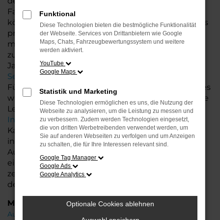
deutlich günstigeren Preis. So erhalten Sie ein
Fahrzeug in nahezu neuwertigem Zustand und
Funktional
können gleichzeitig von einer attraktiven Ersparnis
Diese Technologien bieten die bestmögliche Funktionalität
profitieren. Als Ihr VW Autohaus stehen wir Ihnen
der Webseite. Services von Drittanbietern wie Google
Maps, Chats, Fahrzeugbewertungssystem und weitere
mit unserer langjährigen Erfahrung und Expertise
werden aktiviert.
zur Seite. Wir bieten Ihnen nicht nur topgepflegte
YouTube
Jahreswagen, sondern auch einen exzellenten
Google Maps
Service
, der keine Wünsche offen lässt.
Für Ihr VW Fahrzeug bieten wir zusätzliche Services
Statistik und Marketing
wie flexible Finanzierungsmöglichkeiten, attraktive
Diese Technologien ermöglichen es uns, die Nutzung der
Leasingangebote sowie die Möglichkeit zur
Webseite zu analysieren, um die Leistung zu messen und
Inzahlungnahme
Ihres Altfahrzeugs. So wird der
zu verbessern. Zudem werden Technologien eingesetzt,
die von dritten Werbetreibenden verwendet werden, um
Kauf Ihres Jahreswagens noch einfacher und
Sie auf anderen Webseiten zu verfolgen und um Anzeigen
individueller. Profitieren Sie von unserer großen
zu schalten, die für Ihre Interessen relevant sind.
Auswahl an Jahreswagen und lassen Sie sich in
Google Tag Manager
einer ausführlichen Beratung Ihr Wunschfahrzeug
Google Ads
zeigen. Wir freuen uns darauf, Ihnen bei der Wahl
Google Analytics
des perfekten VW Caddy zu helfen!
Marken
Optionale Cookies ablehnen
Audi