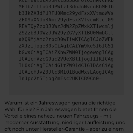
RCZmaWx0ZXJbMl1bb3BdPUlOJnNvcnRb
MF1bZmllbGRdPWlzT3duJnNvcnRbMF1b
b3JkZXJdPURFU0Mmc29ydFsxXVtmaWVs
ZF09aXNUb3Amc29ydFsxXVtvcmRlcl09
REVTQyZzb3J0WzJdW2ZpZWxkXT1wcmlj
ZSZzb3J0WzJdW29yZGVyXT1BU0MmbGlt
aXQ9MjAmc2tpcD0wIiwKICAgICJoZWFk
ZXJzIjoge30sCiAgICAiYm9keSI6IG51
bGwsCiAgICAiZXhwZWN0IjogewogICAg
ICAicmVzcG9uc2VUeXBlIjogIiIKICAg
IH0sCiAgICAidGltZW91dCI6IDAsCiAg
ICAicHJvZ3Jlc3MiOiBudWxsLAogICAg
InJpc2t5IjogZmFsc2UKICB9Cn0=
Warum ist ein Jahreswagen genau die richtige
Wahl für Sie? Ein Jahreswagen bietet Ihnen die
Vorteile eines nahezu neuen Fahrzeugs – mit
moderner Ausstattung, niedriger Laufleistung und
oft noch unter Hersteller-Garantie – aber zu einem