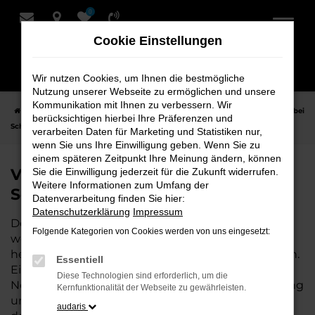
0
Zum
Hauptinhalt
Cookie Einstellungen
springen
Wir nutzen Cookies, um Ihnen die bestmögliche
Nutzung unserer Webseite zu ermöglichen und unsere
Kommunikation mit Ihnen zu verbessern. Wir
Startseite
Hersteller
VW
VW Caddy
VW Caddy Jahreswagen bei
berücksichtigen hierbei Ihre Präferenzen und
Schmidt + Koch - Ihr VW Autohaus
verarbeiten Daten für Marketing und Statistiken nur,
wenn Sie uns Ihre Einwilligung geben. Wenn Sie zu
einem späteren Zeitpunkt Ihre Meinung ändern, können
VW Caddy Jahreswagen bei
Sie die Einwilligung jederzeit für die Zukunft widerrufen.
Weitere Informationen zum Umfang der
Schmidt + Koch - Ihr VW Autohaus
Datenverarbeitung finden Sie hier:
Datenschutzerklärung
Impressum
Der Jahreswagen VW Caddy ist die perfekte Wahl,
Folgende Kategorien von Cookies werden von uns eingesetzt:
wenn Sie ein nahezu neues Fahrzeug zu einem
hervorragenden Preis-Leistungs-Verhältnis suchen.
Essentiell
Ein Jahreswagen bietet Ihnen die Vorteile eines
Diese Technologien sind erforderlich, um die
Neuwagens – moderne Technik, wenig Laufleistung
Kernfunktionalität der Webseite zu gewährleisten.
und nahezu keine Abnutzung – jedoch zu einem
audaris