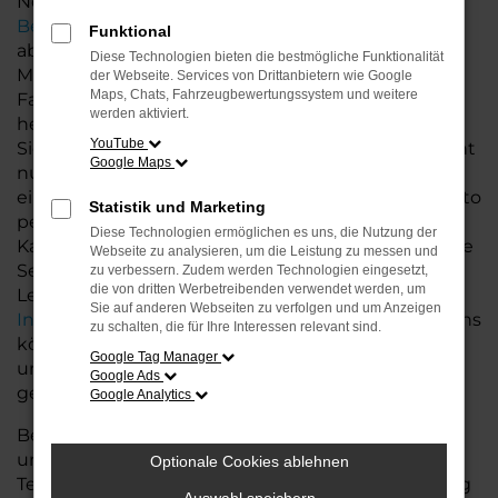
Neuwagen, sondern auch eine
individuelle
Beratung
, die speziell auf Ihre Bedürfnisse
Funktional
abgestimmt ist.
Diese Technologien bieten die bestmögliche Funktionalität
Mit dem VW Caddy entscheiden Sie sich für ein
der Webseite. Services von Drittanbietern wie Google
Maps, Chats, Fahrzeugbewertungssystem und weitere
Fahrzeug, das mit modernster Technologie,
werden aktiviert.
herausragendem Fahrkomfort und exzellenter
YouTube
Sicherheit überzeugt. Der Caddy bietet Ihnen nicht
Google Maps
nur ein hochwertiges Fahrerlebnis, sondern auch
eine Vielzahl an Ausstattungsoptionen, die das Auto
Statistik und Marketing
perfekt an Ihre Wünsche anpassen.Neben dem
Diese Technologien ermöglichen es uns, die Nutzung der
Kauf Ihres Neuwagens bieten wir Ihnen zusätzliche
Webseite zu analysieren, um die Leistung zu messen und
Services wie flexible Finanzierungs- und
zu verbessern. Zudem werden Technologien eingesetzt,
die von dritten Werbetreibenden verwendet werden, um
Leasingmöglichkeiten sowie eine
faire
Sie auf anderen Webseiten zu verfolgen und um Anzeigen
Inzahlungnahme
Ihres aktuellen Fahrzeugs. Bei uns
zu schalten, die für Ihre Interessen relevant sind.
können Sie den Erwerb Ihres VW Caddy so
Google Tag Manager
unkompliziert und komfortabel wie möglich
Google Ads
gestalten.
Google Analytics
Besuchen Sie uns und entdecken Sie die Vielfalt
unserer Neuwagen-Angebote. Unser erfahrenes
Optionale Cookies ablehnen
Team berät Sie gerne und hilft Ihnen, das Fahrzeug