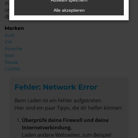
Auswahl speichern
zu finden, das perfekt zu Ihnen passt. Wir freuen
uns darauf, Sie in unserem Autohaus begrüßen zu
Alle akzeptieren
dürfen!
Marken
Audi
VW
Porsche
Seat
Škoda
CUPRA
Fehler: Network Error
Beim Laden ist ein Fehler aufgetreten.
Hier sind ein paar Tipps, die dir helfen können:
Überprüfe deine Firewall und deine
Internetverbindung.
Laden andere Webseiten, zum Beispiel