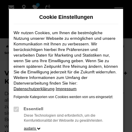
0
Zum
Hauptinhalt
Cookie Einstellungen
springen
Wir nutzen Cookies, um Ihnen die bestmögliche
Nutzung unserer Webseite zu ermöglichen und unsere
Kommunikation mit Ihnen zu verbessern. Wir
Startseite
Hersteller
VW
VW Caddy
VW Caddy Neuwagen bei
berücksichtigen hierbei Ihre Präferenzen und
Schmidt + Koch - Ihr VW Autohaus
verarbeiten Daten für Marketing und Statistiken nur,
wenn Sie uns Ihre Einwilligung geben. Wenn Sie zu
einem späteren Zeitpunkt Ihre Meinung ändern, können
VW Caddy Neuwagen bei Schmidt +
Sie die Einwilligung jederzeit für die Zukunft widerrufen.
Weitere Informationen zum Umfang der
Koch - Ihr VW Autohaus
Datenverarbeitung finden Sie hier:
Datenschutzerklärung
Impressum
Der Neuwagen VW Caddy ist die perfekte Wahl für
Folgende Kategorien von Cookies werden von uns eingesetzt:
alle, die auf der Suche nach einem modernen,
zuverlässigen und gut ausgestatteten Fahrzeug
Essentiell
sind. Als VW Autohaus an unseren Standorten in
Diese Technologien sind erforderlich, um die
Bremen, Bremerhaven und Niedersachsen bieten
Kernfunktionalität der Webseite zu gewährleisten.
wir Ihnen nicht nur eine große Auswahl an
audaris