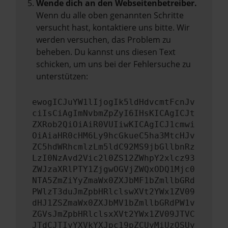
Wende dich an den Webseitenbetreiber.
Wenn du alle oben genannten Schritte
versucht hast, kontaktiere uns bitte. Wir
werden versuchen, das Problem zu
beheben. Du kannst uns diesen Text
schicken, um uns bei der Fehlersuche zu
unterstützen:
ewogICJuYW1lIjogIk5ldHdvcmtFcnJv
ciIsCiAgImNvbmZpZyI6IHsKICAgICJt
ZXRob2QiOiAiR0VUIiwKICAgICJ1cmwi
OiAiaHR0cHM6Ly9hcGkueC5ha3MtcHJv
ZC5hdWRhcmlzLm5ldC92MS9jbGllbnRz
LzI0NzAvd2Vic2l0ZS12ZWhpY2xlcz93
ZWJzaXRlPTY1ZjgwOGVjZWQxODQ1Mjc0
NTA5ZmZiYyZmaWx0ZXJbMF1bZmllbGRd
PWlzT3duJmZpbHRlclswXVt2YWx1ZV09
dHJ1ZSZmaWx0ZXJbMV1bZmllbGRdPW1v
ZGVsJmZpbHRlclsxXVt2YWx1ZV09JTVC
JTdCJTIyYXVkYXJpc19pZCUyMiUzQSUy