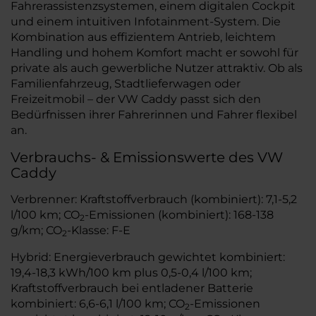
Fahrerassistenzsystemen, einem digitalen Cockpit
und einem intuitiven Infotainment-System. Die
Kombination aus effizientem Antrieb, leichtem
Handling und hohem Komfort macht er sowohl für
private als auch gewerbliche Nutzer attraktiv. Ob als
Familienfahrzeug, Stadtlieferwagen oder
Freizeitmobil – der VW Caddy passt sich den
Bedürfnissen ihrer Fahrerinnen und Fahrer flexibel
an.
Verbrauchs- & Emissionswerte des VW
Caddy
Verbrenner: Kraftstoffverbrauch (kombiniert): 7,1-5,2
l/100 km; CO
-Emissionen (kombiniert): 168-138
2
g/km; CO
-Klasse: F-E
2
Hybrid: Energieverbrauch gewichtet kombiniert:
19,4-18,3 kWh/100 km plus 0,5-0,4 l/100 km;
Kraftstoffverbrauch bei entladener Batterie
kombiniert: 6,6-6,1 l/100 km; CO
-Emissionen
2