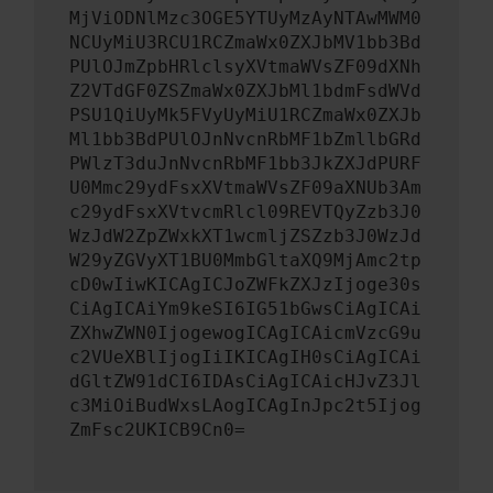
MjViODNlMzc3OGE5YTUyMzAyNTAwMWM0
NCUyMiU3RCU1RCZmaWx0ZXJbMV1bb3Bd
PUlOJmZpbHRlclsyXVtmaWVsZF09dXNh
Z2VTdGF0ZSZmaWx0ZXJbMl1bdmFsdWVd
PSU1QiUyMk5FVyUyMiU1RCZmaWx0ZXJb
Ml1bb3BdPUlOJnNvcnRbMF1bZmllbGRd
PWlzT3duJnNvcnRbMF1bb3JkZXJdPURF
U0Mmc29ydFsxXVtmaWVsZF09aXNUb3Am
c29ydFsxXVtvcmRlcl09REVTQyZzb3J0
WzJdW2ZpZWxkXT1wcmljZSZzb3J0WzJd
W29yZGVyXT1BU0MmbGltaXQ9MjAmc2tp
cD0wIiwKICAgICJoZWFkZXJzIjoge30s
CiAgICAiYm9keSI6IG51bGwsCiAgICAi
ZXhwZWN0IjogewogICAgICAicmVzcG9u
c2VUeXBlIjogIiIKICAgIH0sCiAgICAi
dGltZW91dCI6IDAsCiAgICAicHJvZ3Jl
c3MiOiBudWxsLAogICAgInJpc2t5Ijog
ZmFsc2UKICB9Cn0=