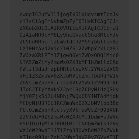
ewogICJuYW1lIjogIk5ldHdvcmtFcnJv
ciIsCiAgImNvbmZpZyI6IHsKICAgICJt
ZXRob2QiOiAiR0VUIiwKICAgICJ1cmwi
OiAiaHR0cHM6Ly9hcGkueC5ha3MtcHJv
ZC5hdWRhcmlzLm5ldC92MS9jbGllbnRz
LzI0NzAvd2Vic2l0ZS12ZWhpY2xlcz93
ZWJzaXRlPTY1ZjgwOGVjZWQxODQ1Mjc0
NTA5ZmZiYyZmaWx0ZXJbMF1bZmllbGRd
PWlzT3duJmZpbHRlclswXVt2YWx1ZV09
dHJ1ZSZmaWx0ZXJbMV1bZmllbGRdPW1v
ZGVsJmZpbHRlclsxXVt2YWx1ZV09JTVC
JTdCJTIyYXVkYXJpc19pZCUyMiUzQSUy
MjY0Zjk5N2U4NDhjZWQxODY1MTA4Mjdk
MCUyMiU3RCU1RCZmaWx0ZXJbMV1bb3Bd
PUlOJmZpbHRlclsyXVtmaWVsZF09dXNh
Z2VTdGF0ZSZmaWx0ZXJbMl1bdmFsdWVd
PSU1QiUyMlVTRUQlMjIlNUQmZmlsdGVy
WzJdW29wXT1JTiZzb3J0WzBdW2ZpZWxk
XT1pc093biZzb3J0WzBdW29yZGVyXT1E