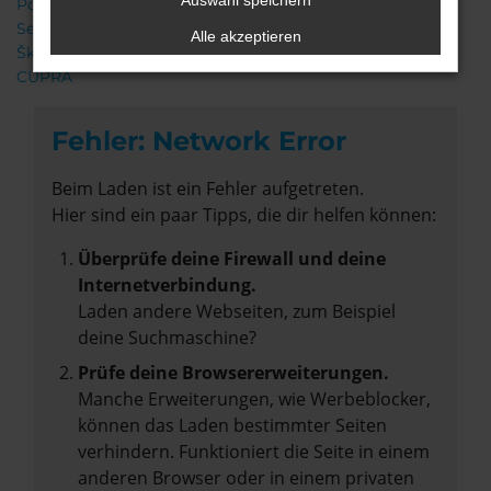
Auswahl speichern
Porsche
Seat
Alle akzeptieren
Škoda
CUPRA
Fehler: Network Error
Beim Laden ist ein Fehler aufgetreten.
Hier sind ein paar Tipps, die dir helfen können:
Überprüfe deine Firewall und deine
Internetverbindung.
Laden andere Webseiten, zum Beispiel
deine Suchmaschine?
Prüfe deine Browsererweiterungen.
Manche Erweiterungen, wie Werbeblocker,
können das Laden bestimmter Seiten
verhindern. Funktioniert die Seite in einem
anderen Browser oder in einem privaten