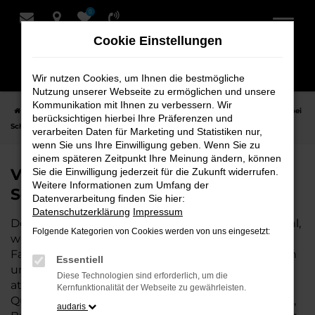
0
Zum
Hauptinhalt
Cookie Einstellungen
springen
Wir nutzen Cookies, um Ihnen die bestmögliche
Nutzung unserer Webseite zu ermöglichen und unsere
Kommunikation mit Ihnen zu verbessern. Wir
Startseite
Hersteller
VW
VW ID.7
VW ID.7 Gebrauchtwagen bei
berücksichtigen hierbei Ihre Präferenzen und
Schmidt + Koch - Ihr VW Autohaus
verarbeiten Daten für Marketing und Statistiken nur,
wenn Sie uns Ihre Einwilligung geben. Wenn Sie zu
einem späteren Zeitpunkt Ihre Meinung ändern, können
VW ID.7 Gebrauchtwagen bei
Sie die Einwilligung jederzeit für die Zukunft widerrufen.
Weitere Informationen zum Umfang der
Schmidt + Koch - Ihr VW Autohaus
Datenverarbeitung finden Sie hier:
Datenschutzerklärung
Impressum
Der Gebrauchtwagen VW ID.7 ist die perfekte Wahl,
Folgende Kategorien von Cookies werden von uns eingesetzt:
wenn Sie ein zuverlässiges und gut erhaltenes
Fahrzeug suchen. Mit einem Gebrauchtwagen von
Essentiell
uns fahren Sie ein hochwertiges Auto zu einem
Diese Technologien sind erforderlich, um die
attraktiven Preis – und können sich auf geprüfte
Kernfunktionalität der Webseite zu gewährleisten.
Qualität verlassen. Als Ihr VW Autohaus in Bremen,
audaris