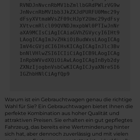
RVNDJnNvcnRbMV1bZmllbGRdPWlzVG9w
JnNvcnRbMV1bb3JkZXJdPURFU0Mmc29y
dFsyXVtmaWVsZF09cHJpY2Umc29ydFsy
XVtvcmRlcl09QVNDJmxpbWl0PTIwJnNr
aXA9MCIsCiAgICAiaGVhZGVycyI6IHt9
LAogICAgImJvZHkiOiBudWxsLAogICAg
ImV4cGVjdCI6IHsKICAgICAgInJlc3Bv
bnNlVHlwZSI6ICIiCiAgICB9LAogICAg
InRpbWVvdXQiOiAwLAogICAgInByb2dy
ZXNzIjogbnVsbCwKICAgICJyaXNreSI6
IGZhbHNlCiAgfQp9
Warum ist ein Gebrauchtwagen genau die richtige
Wahl für Sie? Ein Gebrauchtwagen bietet Ihnen die
perfekte Kombination aus hoher Qualität und
attraktiven Preisen. Sie erhalten ein gut gepflegtes
Fahrzeug, das bereits eine Wertminderung hinter
sich hat, aber dennoch zuverlässig und mit vielen