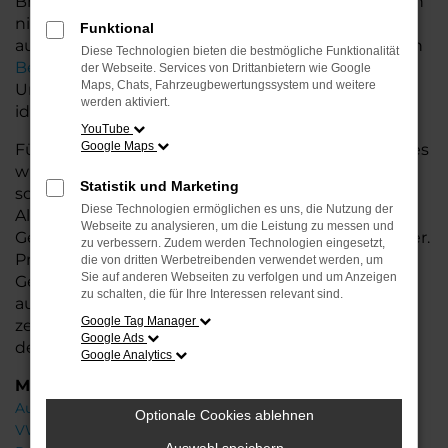
Bremerhaven und Niedersachsen bieten wir Ihnen
nicht nur erstklassige Gebrauchtwagen, sondern
Funktional
auch einen exzellenten Service. Unsere erfahrenen
Diese Technologien bieten die bestmögliche Funktionalität
Berater
stehen Ihnen mit fachkundiger
der Webseite. Services von Drittanbietern wie Google
Maps, Chats, Fahrzeugbewertungssystem und weitere
Unterstützung zur Seite und helfen Ihnen, das
werden aktiviert.
ideale Fahrzeug zu finden.
YouTube
Google Maps
Für Ihr VW Fahrzeug bieten wir zusätzliche Services
wie flexible Finanzierungs- und Leasingoptionen
Statistik und Marketing
sowie die Möglichkeit zur
Inzahlungnahme
Ihres
Diese Technologien ermöglichen es uns, die Nutzung der
Altfahrzeugs. So wird der Kauf Ihres
Webseite zu analysieren, um die Leistung zu messen und
Gebrauchtwagens noch einfacher und individueller.
zu verbessern. Zudem werden Technologien eingesetzt,
Profitieren Sie von unserer großen Auswahl an
die von dritten Werbetreibenden verwendet werden, um
Sie auf anderen Webseiten zu verfolgen und um Anzeigen
Gebrauchtwagen und lassen Sie sich in einer
zu schalten, die für Ihre Interessen relevant sind.
ausführlichen Beratung Ihr Wunschfahrzeug
Google Tag Manager
zeigen. Wir freuen uns darauf, Ihnen bei der Wahl
Google Ads
des perfekten VW ID.7 zu helfen!
Google Analytics
Marken
Audi
Optionale Cookies ablehnen
VW