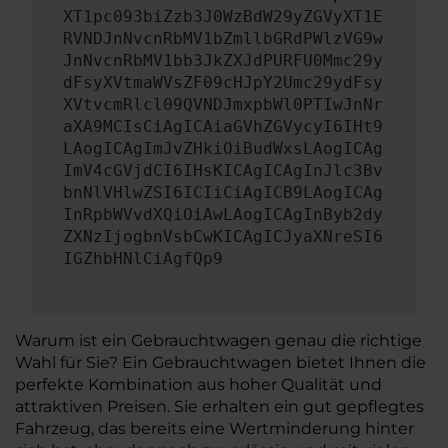
XT1pc093biZzb3J0WzBdW29yZGVyXT1E
RVNDJnNvcnRbMV1bZmllbGRdPWlzVG9w
JnNvcnRbMV1bb3JkZXJdPURFU0Mmc29y
dFsyXVtmaWVsZF09cHJpY2Umc29ydFsy
XVtvcmRlcl09QVNDJmxpbWl0PTIwJnNr
aXA9MCIsCiAgICAiaGVhZGVycyI6IHt9
LAogICAgImJvZHkiOiBudWxsLAogICAg
ImV4cGVjdCI6IHsKICAgICAgInJlc3Bv
bnNlVHlwZSI6ICIiCiAgICB9LAogICAg
InRpbWVvdXQiOiAwLAogICAgInByb2dy
ZXNzIjogbnVsbCwKICAgICJyaXNreSI6
IGZhbHNlCiAgfQp9
Warum ist ein Gebrauchtwagen genau die richtige
Wahl für Sie? Ein Gebrauchtwagen bietet Ihnen die
perfekte Kombination aus hoher Qualität und
attraktiven Preisen. Sie erhalten ein gut gepflegtes
Fahrzeug, das bereits eine Wertminderung hinter