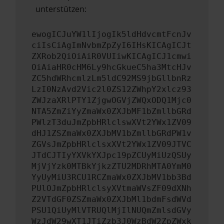
unterstützen:
ewogICJuYW1lIjogIk5ldHdvcmtFcnJv
ciIsCiAgImNvbmZpZyI6IHsKICAgICJt
ZXRob2QiOiAiR0VUIiwKICAgICJ1cmwi
OiAiaHR0cHM6Ly9hcGkueC5ha3MtcHJv
ZC5hdWRhcmlzLm5ldC92MS9jbGllbnRz
LzI0NzAvd2Vic2l0ZS12ZWhpY2xlcz93
ZWJzaXRlPTY1ZjgwOGVjZWQxODQ1Mjc0
NTA5ZmZiYyZmaWx0ZXJbMF1bZmllbGRd
PWlzT3duJmZpbHRlclswXVt2YWx1ZV09
dHJ1ZSZmaWx0ZXJbMV1bZmllbGRdPW1v
ZGVsJmZpbHRlclsxXVt2YWx1ZV09JTVC
JTdCJTIyYXVkYXJpc19pZCUyMiUzQSUy
MjVjYzk0MTBkYjkzZTU2MDRhMTA0YmM0
YyUyMiU3RCU1RCZmaWx0ZXJbMV1bb3Bd
PUlOJmZpbHRlclsyXVtmaWVsZF09dXNh
Z2VTdGF0ZSZmaWx0ZXJbMl1bdmFsdWVd
PSU1QiUyMlVTRUQlMjIlNUQmZmlsdGVy
WzJdW29wXT1JTiZzb3J0WzBdW2ZpZWxk