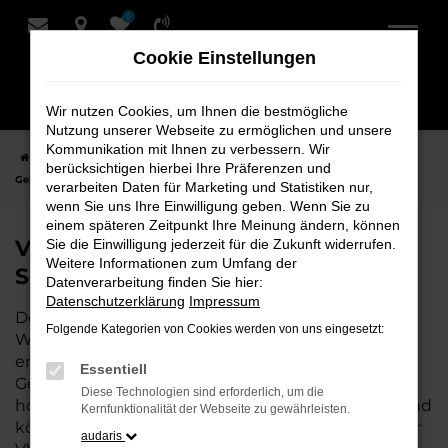
0
Zum
Hauptinhalt
Cookie Einstellungen
springen
Wir nutzen Cookies, um Ihnen die bestmögliche
Nutzung unserer Webseite zu ermöglichen und unsere
Kommunikation mit Ihnen zu verbessern. Wir
Startseite
Hersteller
VW
VW T-Cross
VW T-Cross
berücksichtigen hierbei Ihre Präferenzen und
Gebrauchtwagen bei Schmidt + Koch - Ihr VW Autohaus
verarbeiten Daten für Marketing und Statistiken nur,
wenn Sie uns Ihre Einwilligung geben. Wenn Sie zu
einem späteren Zeitpunkt Ihre Meinung ändern, können
VW T-Cross Gebrauchtwagen bei
Sie die Einwilligung jederzeit für die Zukunft widerrufen.
Weitere Informationen zum Umfang der
Schmidt + Koch - Ihr VW Autohaus
Datenverarbeitung finden Sie hier:
Datenschutzerklärung
Impressum
Der Gebrauchtwagen VW T-Cross ist die perfekte
Folgende Kategorien von Cookies werden von uns eingesetzt:
Wahl, wenn Sie ein zuverlässiges und gut
erhaltenes Fahrzeug suchen. Mit einem
Essentiell
Gebrauchtwagen von uns fahren Sie ein
Diese Technologien sind erforderlich, um die
hochwertiges Auto zu einem attraktiven Preis – und
Kernfunktionalität der Webseite zu gewährleisten.
können sich auf geprüfte Qualität verlassen. Als Ihr
audaris