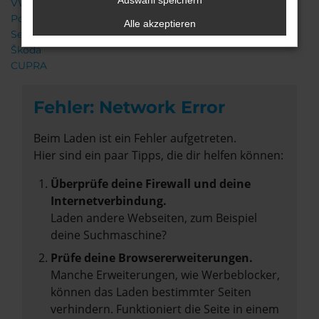
Auswahl speichern
VW
Porsche
Alle akzeptieren
Seat
Škoda
CUPRA
Fehler: Network Error
Beim Laden ist ein Fehler aufgetreten.
Hier sind ein paar Tipps, die dir helfen können:
Überprüfe deine Firewall und deine
Internetverbindung.
Laden andere Webseiten, zum Beispiel
deine Suchmaschine?
Prüfe deine Browsererweiterungen.
Manche Erweiterungen, wie Werbeblocker,
können das Laden bestimmter Seiten
verhindern. Funktioniert die Seite in einem