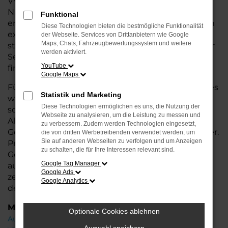
VW Autohaus in Bremen, Bremerhaven und
Niedersachsen bieten wir Ihnen nicht nur
Funktional
erstklassige Gebrauchtwagen, sondern auch einen
Diese Technologien bieten die bestmögliche Funktionalität
exzellenten Service. Unsere erfahrenen
Berater
der Webseite. Services von Drittanbietern wie Google
Maps, Chats, Fahrzeugbewertungssystem und weitere
stehen Ihnen mit fachkundiger Unterstützung zur
werden aktiviert.
Seite und helfen Ihnen, das ideale Fahrzeug zu
YouTube
finden.
Google Maps
Für Ihr VW Fahrzeug bieten wir zusätzliche Services
Statistik und Marketing
wie flexible Finanzierungs- und Leasingoptionen
Diese Technologien ermöglichen es uns, die Nutzung der
sowie die Möglichkeit zur
Inzahlungnahme
Ihres
Webseite zu analysieren, um die Leistung zu messen und
Altfahrzeugs. So wird der Kauf Ihres
zu verbessern. Zudem werden Technologien eingesetzt,
Gebrauchtwagens noch einfacher und individueller.
die von dritten Werbetreibenden verwendet werden, um
Sie auf anderen Webseiten zu verfolgen und um Anzeigen
Profitieren Sie von unserer großen Auswahl an
zu schalten, die für Ihre Interessen relevant sind.
Gebrauchtwagen und lassen Sie sich in einer
Google Tag Manager
ausführlichen Beratung Ihr Wunschfahrzeug
Google Ads
zeigen. Wir freuen uns darauf, Ihnen bei der Wahl
Google Analytics
des perfekten VW T-Cross zu helfen!
Marken
Optionale Cookies ablehnen
Audi