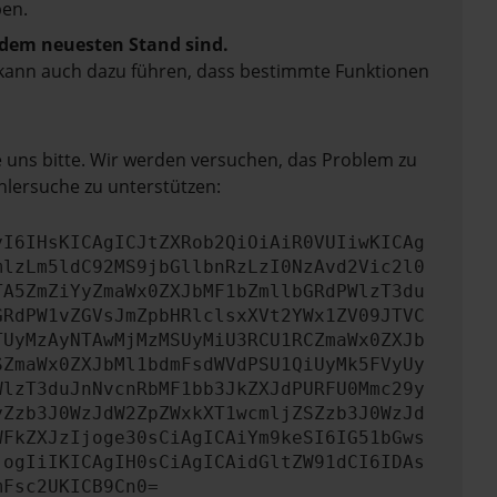
en.
f dem neuesten Stand sind.
rn kann auch dazu führen, dass bestimmte Funktionen
e uns bitte. Wir werden versuchen, das Problem zu
hlersuche zu unterstützen:
yI6IHsKICAgICJtZXRob2QiOiAiR0VUIiwKICAg
mlzLm5ldC92MS9jbGllbnRzLzI0NzAvd2Vic2l0
TA5ZmZiYyZmaWx0ZXJbMF1bZmllbGRdPWlzT3du
GRdPW1vZGVsJmZpbHRlclsxXVt2YWx1ZV09JTVC
TUyMzAyNTAwMjMzMSUyMiU3RCU1RCZmaWx0ZXJb
SZmaWx0ZXJbMl1bdmFsdWVdPSU1QiUyMk5FVyUy
WlzT3duJnNvcnRbMF1bb3JkZXJdPURFU0Mmc29y
yZzb3J0WzJdW2ZpZWxkXT1wcmljZSZzb3J0WzJd
WFkZXJzIjoge30sCiAgICAiYm9keSI6IG51bGws
jogIiIKICAgIH0sCiAgICAidGltZW91dCI6IDAs
mFsc2UKICB9Cn0=