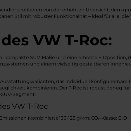
spendler profitieren von der erhöhten Übersicht, dem 
n Stil mit robuster Funktionalität – ideal für alle, die 
 des
VW
T-Roc:
 kompakte SUV-Maße und eine erhöhte Sitzposition, die
tenzsystemen und einem vielseitig gestaltbaren Innenr
usstattungsvarianten, das individuell konfigurierbare 
stauglichkeit kombinieren. Der T-Roc ist robust genug f
kt-SUV-Segment.
des VW T-Roc
₂-Emissionen (kombiniert): 136-128 g/km; CO₂-Klasse: E-D