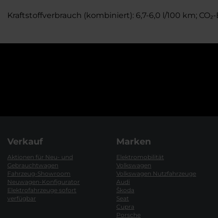
Kraftstoffverbrauch (kombiniert): 6,7-6,0 l/100 km; CO₂
Verkauf
Marken
Aktionen für Neu- und
Elektromobilität
Gebrauchtwagen
Volkswagen
Fahrzeug-Showroom
Volkswagen Nutzfahrzeuge
Neuwagen-Konfigurator
Audi
Elektrofahrzeuge sofort
Škoda
verfügbar
Seat
Cupra
Porsche