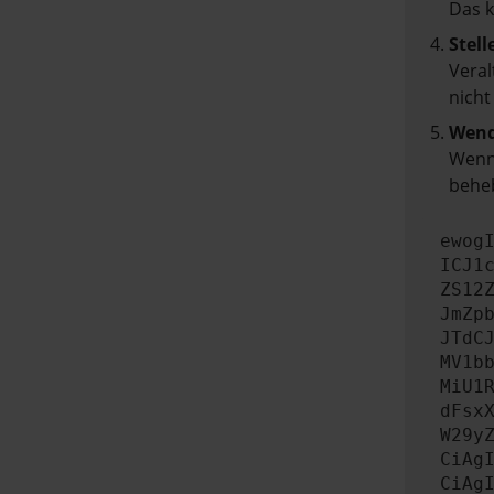
Das 
Stell
Veral
nicht
Wend
Wenn 
beheb
ewog
ICJ1
ZS12
JmZp
JTdC
MV1b
MiU1
dFsx
W29y
CiAg
CiAg