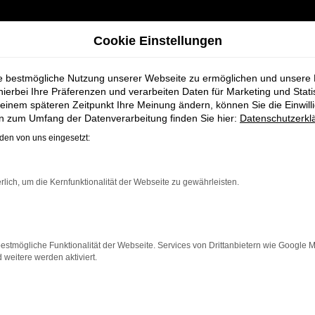
Cookie Einstellungen
ie bestmögliche Nutzung unserer Webseite zu ermöglichen und unsere
hierbei Ihre Präferenzen und verarbeiten Daten für Marketing und Stati
einem späteren Zeitpunkt Ihre Meinung ändern, können Sie die Einwillig
dt + Koch - Ihr VW Autohaus
en zum Umfang der Datenverarbeitung finden Sie hier:
Datenschutzerkl
en von uns eingesetzt:
gen bei Schmidt 
rlich, um die Kernfunktionalität der Webseite zu gewährleisten.
estmögliche Funktionalität der Webseite. Services von Drittanbietern wie Google 
eitere werden aktiviert.
e, die auf der Suche nach einem modernen, zuverlässige
aven und Niedersachsen bieten wir Ihnen nicht nur ei
se abgestimmt ist.
eug, das mit modernster Technologie, herausragendem F