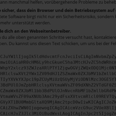
kann manchmal helfen, vorübergehende Probleme zu beheb
e sicher, dass dein Browser und dein Betriebssystem au
tete Software birgt nicht nur ein Sicherheitsrisiko, sonde
 mehr unterstützt werden.
e dich an den Webseitenbetreiber.
du alle oben genannten Schritte versucht hast, kontaktier
en. Du kannst uns diesen Text schicken, um uns bei der Fe
ICJuYW1lIjogIk5ldHdvcmtFcnJvciIsCiAgImNvbmZpZ
cmwiOiAiaHR0cHM6Ly9hcGkueC5ha3MtcHJvZC5hdWRhc
ZWhpY2xlcz93ZWJzaXRlPTY1ZjgwOGVjZWQxODQ1Mjc0N
bHRlclswXVt2YWx1ZV09dHJ1ZSZmaWx0ZXJbMV1bZmllb
JTIyYXVkYXJpc19pZCUyMiUzQSUyMjViODNlMzc3OGE5Y
b3BdPUlOJmZpbHRlclsyXVtmaWVsZF09dXNhZ2VTdGF0Z
RCZmaWx0ZXJbMl1bb3BdPUlOJnNvcnRbMF1bZmllbGRdP
XVtmaWVsZF09aXNUb3Amc29ydFsxXVtvcmRlcl09REVTQ
ZGVyXT1BU0MmbGltaXQ9MjAmc2tpcD0wIiwKICAgICJoZ
ICAiZXhwZWN0IjogewogICAgICAicmVzcG9uc2VUeXBlI
ICAicHJvZ3Jlc3MiOiBudWxsLAogICAgInJpc2t5IjogZ