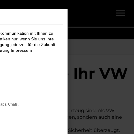
 Kommunikation mit Ihnen zu
stiken nur, wenn Sie uns Ihre
ung jederzeit für die Zukunft
ärung
Impressum
+ Koch - Ihr VW
Maps, Chats,
n und gut ausgestatteten Fahrzeug sind. Als VW
ne große Auswahl an Neuwagen, sondern auch eine
ahrkomfort und exzellenter Sicherheit überzeugt.