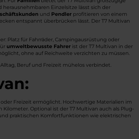
an. Für
Familien
bietet der T7 Multivan großzügige
d herausnehmbaren Einzelsitze lässt sich der
schäftskunden
und
Pendler
profitieren von einem
cken entspannt überbrücken lässt. Der T7 Multivan
ter: Platz für Fahrräder, Campingausrüstung oder
für
umweltbewusste Fahrer
ist der T7 Multivan in der
rmöglicht, ohne auf Reichweite verzichten zu müssen.
Alltag, Beruf und Freizeit mühelos verbindet.
van:
 oder Freizeit ermöglicht. Hochwertige Materialien im
ilometer. Optional ist der T7 Multivan auch als Plug-
und praktischen Komfortfunktionen wie elektrischen