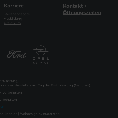
Karriere
Kontakt +
Öffnungszeiten
Stellenangebote
Ausbildung
Praktikum
tzulassung).
ung des Herstellers am Tag der Erstzulassung (Neupreis).
er vorbehalten.
vorbehalten.
gen
nd-koch.de |
Webdesign by audaris.de