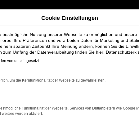
Cookie Einstellungen
ie bestmögliche Nutzung unserer Webseite zu ermöglichen und unsere
hierbei Ihre Präferenzen und verarbeiten Daten für Marketing und Stati
einem späteren Zeitpunkt Ihre Meinung ändern, können Sie die Einwillig
gen bei Schmidt + Koch - Ihr VW Autohaus
en zum Umfang der Datenverarbeitung finden Sie hier:
Datenschutzerkl
en von uns eingesetzt:
 Jahreswagen bei
rlich, um die Kernfunktionalität der Webseite zu gewährleisten.
us
estmögliche Funktionalität der Webseite. Services von Drittanbietern wie Google 
eitere werden aktiviert.
l, wenn Sie ein nahezu neues Fahrzeug zu einem hervor
ens – moderne Technik, wenig Laufleistung und nahezu
hezu neuwertigem Zustand und können gleichzeitig von ei
Erfahrung und Expertise zur Seite. Wir bieten Ihnen ni