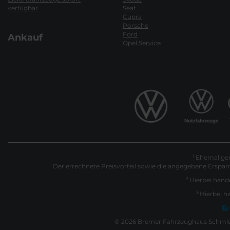
verfügbar
Seat
Cupra
Porsche
Ford
Ankauf
Opel Service
Ehemaliger 
1
Der errechnete Preisvorteil sowie die angegebene Erspar
2
Hierbei hande
3
Hierbei h
© 2026 Bremer Fahrzeughaus Schmidt