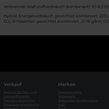
Verbrenner: Kraftstoffverbrauch (kombiniert): 9,1-6,3 l
Hybrid: Energieverbrauch gewichtet kombiniert: 22,9-21
CO
-Emissionen gewichtet kombiniert: 21-18 g/km; CO
2
Verkauf
Marken
Aktionen für Neu- und
Elektromobilität
Gebrauchtwagen
Volkswagen
Fahrzeug-Showroom
Volkswagen Nutzfahrzeuge
Neuwagen-Konfigurator
Audi
Elektrofahrzeuge sofort
Škoda