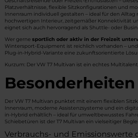
Geschäftsreisende oder Freizeit-Enthusiasten – diese
Platzverhältnisse, flexible Sitzkonfigurationen und 
Innenraum individuell gestalten – ideal für den Allt
hochwertigen Interieur, zeitgemäßer Konnektivität 
eignet sich auch hervorragend als Shuttle- oder Busin
Wer gerne
sportlich oder aktiv in der Freizeit unte
Wintersport-Equipment ist reichlich vorhanden – und da
Plug-in-Hybrid-Variante eine zukunftsorientierte Lösu
Kurzum: Der VW T7 Multivan ist ein echtes Multitalent
Besonderheiten
Der VW T7 Multivan punktet mit einem flexiblen Sitzko
Innenraum, moderne Assistenzsysteme und ein digitale
in-Hybrid erhältlich – ideal für umweltbewusstes Fa
Schiebetüren ist der T7 Multivan ein vielseitiger Beglei
Verbrauchs- und Emissionswerte 