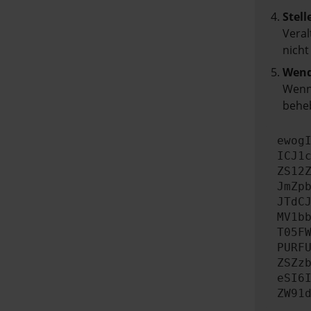
Stell
Veral
nicht
Wend
Wenn 
beheb
ewog
ICJ1
ZS12
JmZp
JTdC
MV1b
T05F
PURF
ZSZz
eSI6
ZW91