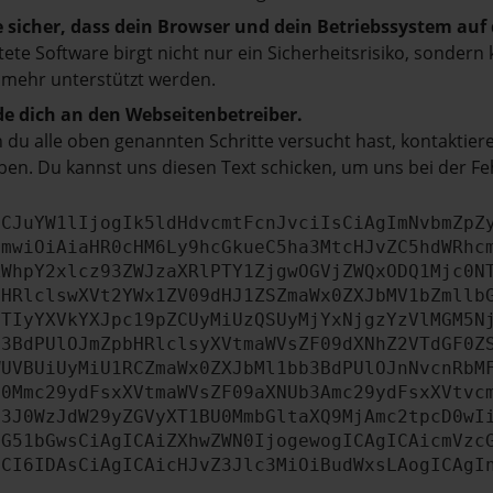
e sicher, dass dein Browser und dein Betriebssystem au
tete Software birgt nicht nur ein Sicherheitsrisiko, sonde
 mehr unterstützt werden.
e dich an den Webseitenbetreiber.
du alle oben genannten Schritte versucht hast, kontaktier
en. Du kannst uns diesen Text schicken, um uns bei der Fe
ICJuYW1lIjogIk5ldHdvcmtFcnJvciIsCiAgImNvbmZpZ
cmwiOiAiaHR0cHM6Ly9hcGkueC5ha3MtcHJvZC5hdWRhc
ZWhpY2xlcz93ZWJzaXRlPTY1ZjgwOGVjZWQxODQ1Mjc0N
bHRlclswXVt2YWx1ZV09dHJ1ZSZmaWx0ZXJbMV1bZmllb
JTIyYXVkYXJpc19pZCUyMiUzQSUyMjYxNjgzYzVlMGM5N
b3BdPUlOJmZpbHRlclsyXVtmaWVsZF09dXNhZ2VTdGF0Z
WUVBUiUyMiU1RCZmaWx0ZXJbMl1bb3BdPUlOJnNvcnRbM
U0Mmc29ydFsxXVtmaWVsZF09aXNUb3Amc29ydFsxXVtvc
b3J0WzJdW29yZGVyXT1BU0MmbGltaXQ9MjAmc2tpcD0wI
IG51bGwsCiAgICAiZXhwZWN0IjogewogICAgICAicmVzc
dCI6IDAsCiAgICAicHJvZ3Jlc3MiOiBudWxsLAogICAgI