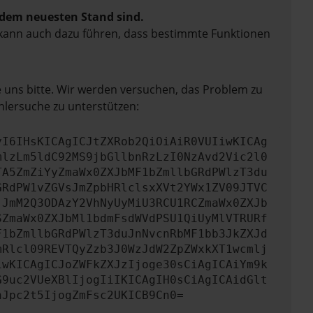
f dem neuesten Stand sind.
rn kann auch dazu führen, dass bestimmte Funktionen
e uns bitte. Wir werden versuchen, das Problem zu
hlersuche zu unterstützen:
yI6IHsKICAgICJtZXRob2QiOiAiR0VUIiwKICAg
mlzLm5ldC92MS9jbGllbnRzLzI0NzAvd2Vic2l0
TA5ZmZiYyZmaWx0ZXJbMF1bZmllbGRdPWlzT3du
GRdPW1vZGVsJmZpbHRlclsxXVt2YWx1ZV09JTVC
jJmM2Q3ODAzY2VhNyUyMiU3RCU1RCZmaWx0ZXJb
SZmaWx0ZXJbMl1bdmFsdWVdPSU1QiUyMlVTRURf
F1bZmllbGRdPWlzT3duJnNvcnRbMF1bb3JkZXJd
mRlcl09REVTQyZzb3J0WzJdW2ZpZWxkXT1wcmlj
iwKICAgICJoZWFkZXJzIjoge30sCiAgICAiYm9k
G9uc2VUeXBlIjogIiIKICAgIH0sCiAgICAidGlt
nJpc2t5IjogZmFsc2UKICB9Cn0=