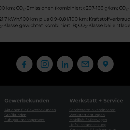
/100 km; CO
-Emissionen (kombiniert): 207-166 g/km; CO
-
2
2
,7 kWh/100 km plus 0,9-0,8 l/100 km; Kraftstoffverbrauch
-Klasse gewichtet kombiniert: B; CO
-Klasse bei entlade
2
2
Gewerbekunden
Werkstatt + Service
Aktionen für Gewerbekunden
Servicetermin vereinbaren
Großkunden
Werkstattleistungen
Fuhrparkmanagement
Mobilität / Mietwagen
Unfallinstandsetzung
Karosserie- & Lackzentrum