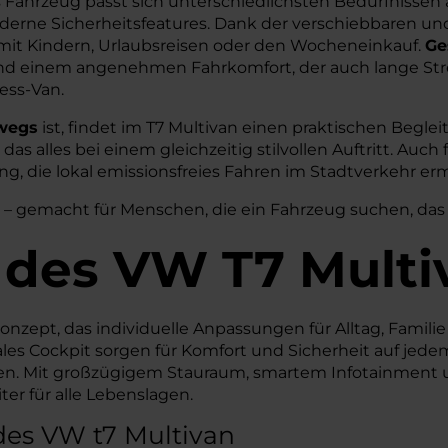
s Fahrzeug passt sich unterschiedlichsten Bedürfnissen 
moderne Sicherheitsfeatures. Dank der verschiebbaren un
ag mit Kindern, Urlaubsreisen oder den Wocheneinkauf.
Ge
und einem angenehmen Fahrkomfort, der auch lange Stre
ess-Van.
rwegs
ist, findet im T7 Multivan einen praktischen Beglei
s alles bei einem gleichzeitig stilvollen Auftritt. Auch 
ng, die lokal emissionsfreies Fahren im Stadtverkehr e
 – gemacht für Menschen, die ein Fahrzeug suchen, das 
 des
VW
T7 Multi
nzept, das individuelle Anpassungen für Alltag, Familie
s Cockpit sorgen für Komfort und Sicherheit auf jedem K
hren. Mit großzügigem Stauraum, smartem Infotainment 
ter für alle Lebenslagen.
des VW t7 Multivan