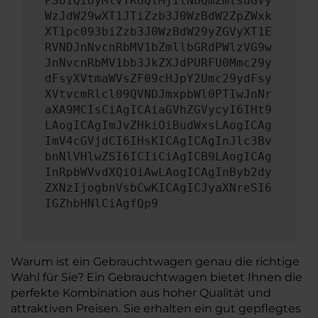
PSU1QiUyMlVTRUQlMjIlNUQmZmlsdGVy
WzJdW29wXT1JTiZzb3J0WzBdW2ZpZWxk
XT1pc093biZzb3J0WzBdW29yZGVyXT1E
RVNDJnNvcnRbMV1bZmllbGRdPWlzVG9w
JnNvcnRbMV1bb3JkZXJdPURFU0Mmc29y
dFsyXVtmaWVsZF09cHJpY2Umc29ydFsy
XVtvcmRlcl09QVNDJmxpbWl0PTIwJnNr
aXA9MCIsCiAgICAiaGVhZGVycyI6IHt9
LAogICAgImJvZHkiOiBudWxsLAogICAg
ImV4cGVjdCI6IHsKICAgICAgInJlc3Bv
bnNlVHlwZSI6ICIiCiAgICB9LAogICAg
InRpbWVvdXQiOiAwLAogICAgInByb2dy
ZXNzIjogbnVsbCwKICAgICJyaXNreSI6
IGZhbHNlCiAgfQp9
Warum ist ein Gebrauchtwagen genau die richtige
Wahl für Sie? Ein Gebrauchtwagen bietet Ihnen die
perfekte Kombination aus hoher Qualität und
attraktiven Preisen. Sie erhalten ein gut gepflegtes