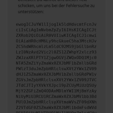
schicken, um uns bei der Fehlersuche zu
unterstützen:
ewogICJuYW1lIjogIk5ldHdvcmtFcnJv
ciIsCiAgImNvbmZpZyI6IHsKICAgICJt
ZXRob2QiOiAiR0VUIiwKICAgICJ1cmwi
OiAiaHR0cHM6Ly9hcGkueC5ha3MtcHJv
ZC5hdWRhcmlzLm5ldC92MS9jbGllbnRz
LzI0NzAvd2Vic2l0ZS12ZWhpY2xlcz93
ZWJzaXRlPTY1ZjgwOGVjZWQxODQ1Mjc0
NTA5ZmZiYyZmaWx0ZXJbMF1bZmllbGRd
PWlzT3duJmZpbHRlclswXVt2YWx1ZV09
dHJ1ZSZmaWx0ZXJbMV1bZmllbGRdPW1v
ZGVsJmZpbHRlclsxXVt2YWx1ZV09JTVC
JTdCJTIyYXVkYXJpc19pZCUyMiUzQSUy
MjY2ZGFiZmQ4ODAxMDlmYWI1MjBmYzAy
NiUyMiU3RCU1RCZmaWx0ZXJbMV1bb3Bd
PUlOJmZpbHRlclsyXVtmaWVsZF09dXNh
Z2VTdGF0ZSZmaWx0ZXJbMl1bdmFsdWVd