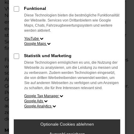
können sich auf geprüfte Qualität verlassen. Als Ihr
VW Autohaus in Bremen, Bremerhaven und
Funktional
Niedersachsen bieten wir Ihnen nicht nur
Diese Technologien bieten die bestmögliche Funktionalität
der Webseite. Services von Drittanbietern wie Google
erstklassige Gebrauchtwagen, sondern auch einen
Maps, Chats, Fahrzeugbewertungssystem und weitere
exzellenten Service. Unsere erfahrenen
Berater
werden aktiviert.
stehen Ihnen mit fachkundiger Unterstützung zur
YouTube
Seite und helfen Ihnen, das ideale Fahrzeug zu
Google Maps
finden.
Statistik und Marketing
Für Ihr VW Fahrzeug bieten wir zusätzliche Services
Diese Technologien ermöglichen es uns, die Nutzung der
wie flexible Finanzierungs- und Leasingoptionen
Webseite zu analysieren, um die Leistung zu messen und
sowie die Möglichkeit zur
Inzahlungnahme
Ihres
zu verbessern. Zudem werden Technologien eingesetzt,
die von dritten Werbetreibenden verwendet werden, um
Altfahrzeugs. So wird der Kauf Ihres
Sie auf anderen Webseiten zu verfolgen und um Anzeigen
Gebrauchtwagens noch einfacher und individueller.
zu schalten, die für Ihre Interessen relevant sind.
Profitieren Sie von unserer großen Auswahl an
Google Tag Manager
Gebrauchtwagen und lassen Sie sich in einer
Google Ads
ausführlichen Beratung Ihr Wunschfahrzeug
Google Analytics
zeigen. Wir freuen uns darauf, Ihnen bei der Wahl
des perfekten VW T7 Transporter zu helfen!
Optionale Cookies ablehnen
Marken