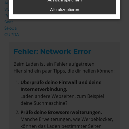
Auswahl speichern
Audi
VW
Alle akzeptieren
Porsche
Seat
Škoda
CUPRA
Fehler: Network Error
Beim Laden ist ein Fehler aufgetreten.
Hier sind ein paar Tipps, die dir helfen können:
Überprüfe deine Firewall und deine
Internetverbindung.
Laden andere Webseiten, zum Beispiel
deine Suchmaschine?
Prüfe deine Browsererweiterungen.
Manche Erweiterungen, wie Werbeblocker,
können das Laden bestimmter Seiten