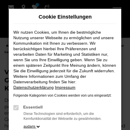
0
Zum
Hauptinhalt
Cookie Einstellungen
springen
Wir nutzen Cookies, um Ihnen die bestmögliche
Nutzung unserer Webseite zu ermöglichen und unsere
Kommunikation mit Ihnen zu verbessern. Wir
Startseite
Hersteller
VW
VW T7 Transporter
VW T7 Transporter
berücksichtigen hierbei Ihre Präferenzen und
Gebrauchtwagen bei Schmidt + Koch - Ihr VW Autohaus
verarbeiten Daten für Marketing und Statistiken nur,
wenn Sie uns Ihre Einwilligung geben. Wenn Sie zu
einem späteren Zeitpunkt Ihre Meinung ändern, können
VW T7 Transporter
Sie die Einwilligung jederzeit für die Zukunft widerrufen.
Weitere Informationen zum Umfang der
Gebrauchtwagen bei Schmidt +
Datenverarbeitung finden Sie hier:
Koch - Ihr VW Autohaus
Datenschutzerklärung
Impressum
Folgende Kategorien von Cookies werden von uns eingesetzt:
Der Gebrauchtwagen VW T7 Transporter ist die
perfekte Wahl, wenn Sie ein zuverlässiges und gut
Essentiell
erhaltenes Fahrzeug suchen. Mit einem
Diese Technologien sind erforderlich, um die
Gebrauchtwagen von uns fahren Sie ein
Kernfunktionalität der Webseite zu gewährleisten.
hochwertiges Auto zu einem attraktiven Preis – und
audaris