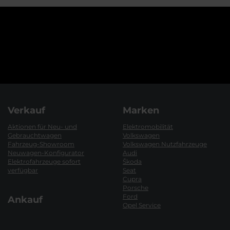
Verkauf
Marken
Aktionen für Neu- und
Elektromobilität
Gebrauchtwagen
Volkswagen
Fahrzeug-Showroom
Volkswagen Nutzfahrzeuge
Neuwagen-Konfigurator
Audi
Elektrofahrzeuge sofort
Škoda
verfügbar
Seat
Cupra
Porsche
Ford
Ankauf
Opel Service