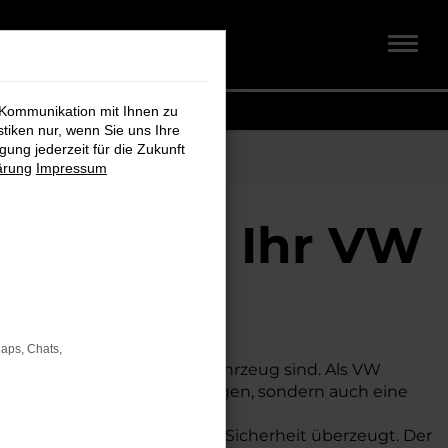
 Kommunikation mit Ihnen zu
stiken nur, wenn Sie uns Ihre
ung jederzeit für die Zukunft
ärung
Impressum
+ Koch - Ihr VW
Maps, Chats,
n und gut ausgestatteten Fahrzeug sind. Als VW
ne große Auswahl an Neuwagen, sondern auch eine
ahrkomfort und exzellenter Sicherheit überzeugt. Der