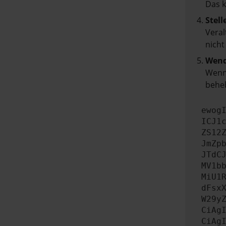
Das 
Stell
Veral
nicht
Wend
Wenn 
beheb
ewog
ICJ1
ZS12
JmZp
JTdC
MV1b
MiU1
dFsx
W29y
CiAg
CiAg