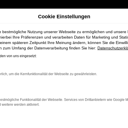
Cookie Einstellungen
ie bestmögliche Nutzung unserer Webseite zu ermöglichen und unsere
hierbei Ihre Präferenzen und verarbeiten Daten für Marketing und Stati
einem späteren Zeitpunkt Ihre Meinung ändern, können Sie die Einwillig
t + Koch - Ihr VW Autohaus
en zum Umfang der Datenverarbeitung finden Sie hier:
Datenschutzerkl
en von uns eingesetzt:
gen bei Schmidt 
rlich, um die Kernfunktionalität der Webseite zu gewährleisten.
estmögliche Funktionalität der Webseite. Services von Drittanbietern wie Google 
eitere werden aktiviert.
e, die auf der Suche nach einem modernen, zuverlässige
aven und Niedersachsen bieten wir Ihnen nicht nur ei
se abgestimmt ist.
eug, das mit modernster Technologie, herausragendem F