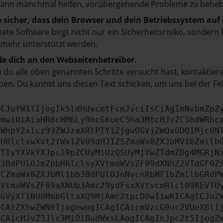
kann manchmal helfen, vorübergehende Probleme zu beheb
e sicher, dass dein Browser und dein Betriebssystem au
tete Software birgt nicht nur ein Sicherheitsrisiko, sonde
 mehr unterstützt werden.
e dich an den Webseitenbetreiber.
du alle oben genannten Schritte versucht hast, kontaktier
en. Du kannst uns diesen Text schicken, um uns bei der Fe
ICJuYW1lIjogIk5ldHdvcmtFcnJvciIsCiAgImNvbmZpZ
cmwiOiAiaHR0cHM6Ly9hcGkueC5ha3MtcHJvZC5hdWRhc
ZWhpY2xlcz93ZWJzaXRlPTY1ZjgwOGVjZWQxODQ1Mjc0N
bHRlclswXVt2YWx1ZV09dHJ1ZSZmaWx0ZXJbMV1bZmllb
JTIyYXVkYXJpc19pZCUyMiUzQSUyMjYwZTdmZDg4MGRjN
b3BdPUlOJmZpbHRlclsyXVtmaWVsZF09dXNhZ2VTdGF0Z
RCZmaWx0ZXJbMl1bb3BdPUlOJnNvcnRbMF1bZmllbGRdP
XVtmaWVsZF09aXNUb3Amc29ydFsxXVtvcmRlcl09REVTQ
ZGVyXT1BU0MmbGltaXQ9MjAmc2tpcD0wIiwKICAgICJoZ
ICAiZXhwZWN0IjogewogICAgICAicmVzcG9uc2VUeXBlI
ICAicHJvZ3Jlc3MiOiBudWxsLAogICAgInJpc2t5IjogZ