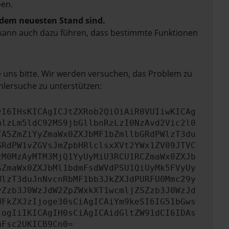
en.
f dem neuesten Stand sind.
rn kann auch dazu führen, dass bestimmte Funktionen
e uns bitte. Wir werden versuchen, das Problem zu
hlersuche zu unterstützen:
yI6IHsKICAgICJtZXRob2QiOiAiR0VUIiwKICAg
mlzLm5ldC92MS9jbGllbnRzLzI0NzAvd2Vic2l0
TA5ZmZiYyZmaWx0ZXJbMF1bZmllbGRdPWlzT3du
GRdPW1vZGVsJmZpbHRlclsxXVt2YWx1ZV09JTVC
zM0MzAyMTM3MjQ1YyUyMiU3RCU1RCZmaWx0ZXJb
SZmaWx0ZXJbMl1bdmFsdWVdPSU1QiUyMk5FVyUy
WlzT3duJnNvcnRbMF1bb3JkZXJdPURFU0Mmc29y
yZzb3J0WzJdW2ZpZWxkXT1wcmljZSZzb3J0WzJd
WFkZXJzIjoge30sCiAgICAiYm9keSI6IG51bGws
jogIiIKICAgIH0sCiAgICAidGltZW91dCI6IDAs
mFsc2UKICB9Cn0=