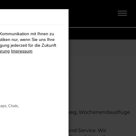
 Kommunikation mit Ihnen zu
stiken nur, wenn Sie uns Ihre
ung jederzeit für die Zukunft
ärung
Impressum
 Koch für
Maps, Chats,
. Ob für den täglichen Arbeitsweg, Wochenendausflüge
ch auf dem Land glänzt.
auch umfassende Beratung und Service. Wir