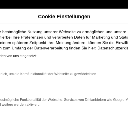
Cookie Einstellungen
ie bestmögliche Nutzung unserer Webseite zu ermöglichen und unsere
hierbei Ihre Präferenzen und verarbeiten Daten für Marketing und Stati
einem späteren Zeitpunkt Ihre Meinung ändern, können Sie die Einwillig
 Cuxhaven
en zum Umfang der Datenverarbeitung finden Sie hier:
Datenschutzerkl
en von uns eingesetzt:
ge bei Schmidt +
rlich, um die Kernfunktionalität der Webseite zu gewährleisten.
estmögliche Funktionalität der Webseite. Services von Drittanbietern wie Google 
eitere werden aktiviert.
en, die ein zuverlässiges und modernes Fahrzeug suchen
enz und modernes Design, das sowohl in der Stadt als au
Ihnen neben einer breiten Auswahl an Audi Fahrzeugen 