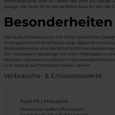
unterwegs sind, oder für Fahrer, die Wert auf Design 
gesagt: Der Audi A5 ist das perfekte Auto für alle, di
Besonderheiten
Der Audi A5 beeindruckt mit ihrem sportlichen Design 
unvergessliches Fahrerlebnis sorgt. Besonders hervo
Bedienelemente und die fortschrittlichen Assistenzs
Der Innenraum überzeugt mit edlen Materialien und e
Motoren und einer exzellenten Fahrwerksabstimmung bi
und Technik auf höchstem Niveau vereint.
Verbrauchs- & Emissionswerte
Audi A5 Limousine
Verbrenner: Kraftstoffverbrauch
(kombiniert): 7,7 -4,8 l/100 km; CO
-