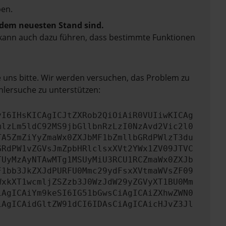
en.
f dem neuesten Stand sind.
rn kann auch dazu führen, dass bestimmte Funktionen
e uns bitte. Wir werden versuchen, das Problem zu
hlersuche zu unterstützen:
yI6IHsKICAgICJtZXRob2QiOiAiR0VUIiwKICAg
mlzLm5ldC92MS9jbGllbnRzLzI0NzAvd2Vic2l0
TA5ZmZiYyZmaWx0ZXJbMF1bZmllbGRdPWlzT3du
GRdPW1vZGVsJmZpbHRlclsxXVt2YWx1ZV09JTVC
TUyMzAyNTAwMTg1MSUyMiU3RCU1RCZmaWx0ZXJb
F1bb3JkZXJdPURFU0Mmc29ydFsxXVtmaWVsZF09
WxkXT1wcmljZSZzb3J0WzJdW29yZGVyXT1BU0Mm
iAgICAiYm9keSI6IG51bGwsCiAgICAiZXhwZWN0
iAgICAidGltZW91dCI6IDAsCiAgICAicHJvZ3Jl