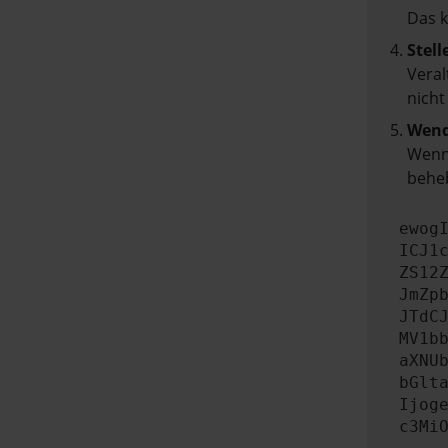
Das 
Stell
Veral
nicht
Wend
Wenn 
beheb
ewog
ICJ1
ZS12
JmZp
JTdC
MV1b
aXNU
bGlt
Ijog
c3Mi