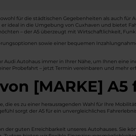
 sowohl für die städtischen Gegebenheiten als auch für A
t er ideal in die Umgebung von Cuxhaven und bietet Fah
chten – der A5 überzeugt mit Wirtschaftlichkeit, Funkti
nzierungsoptionen sowie einer bequemen Inzahlungnahme 
hr Audi Autohaus immer in Ihrer Nähe, um Ihnen eine i
einer Probefahrt – jetzt Termin vereinbaren und mehr er
von
[
MARKE
]
A5
le, die es zu einer herausragenden Wahl für Ihre Mobili
ühl sorgt der A5 für ein unvergleichliches Fahrerlebnis
on der guten Erreichbarkeit unseres Autohauses. Sie kön
. Zudem bieten wir flexible Finanzierungsmöglichkeiten,