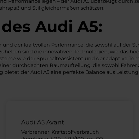
und Performance legen – der Audi A5 überzeugt durch se
e Fahrspaß und Stil gleichermaßen schätzen.
 des
Audi
A5:
und der kraftvollen Performance, die sowohl auf der Str
rzuheben sind die innovativen Technologien, wie das h
ysteme wie der Spurhalteassistent und der adaptive Tem
iner durchdachten Raumaufteilung, die sowohl Fahrer al
etet der Audi A5 eine perfekte Balance aus Leistung un
Audi A5 Avant
Verbrenner: Kraftstoffverbrauch
(kombiniert): 7,9 -4,9 l/100 km; CO
-