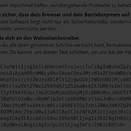
kann manchmal helfen, vorübergehende Probleme zu beheb
e sicher, dass dein Browser und dein Betriebssystem au
tete Software birgt nicht nur ein Sicherheitsrisiko, sonde
 mehr unterstützt werden.
e dich an den Webseitenbetreiber.
du alle oben genannten Schritte versucht hast, kontaktier
en. Du kannst uns diesen Text schicken, um uns bei der Fe
ICJuYW1lIjogIk5ldHdvcmtFcnJvciIsCiAgImNvbmZpZ
cmwiOiAiaHR0cHM6Ly9hcGkueC5ha3MtcHJvZC5hdWRhc
ZWhpY2xlcz93ZWJzaXRlPTY1ZjgwOGVjZWQxODQ1Mjc0N
bHRlclswXVt2YWx1ZV09dHJ1ZSZmaWx0ZXJbMV1bZmllb
JTIyYXVkYXJpc19pZCUyMiUzQSUyMjViODNlMzc3OGE5Y
b3BdPUlOJnNvcnRbMF1bZmllbGRdPWlzT3duJnNvcnRbM
b3Amc29ydFsxXVtvcmRlcl09REVTQyZzb3J0WzJdW2ZpZ
aXQ9MjAmc2tpcD0wIiwKICAgICJoZWFkZXJzIjoge30sC
ewogICAgICAicmVzcG9uc2VUeXBlIjogIiIKICAgIH0sC
OiBudWxsLAogICAgInJpc2t5IjogZmFsc2UKICB9Cn0=