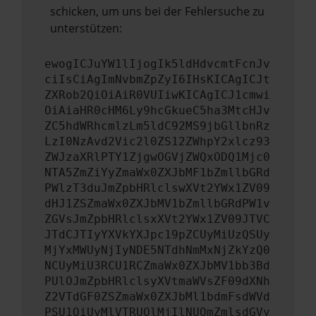
schicken, um uns bei der Fehlersuche zu
unterstützen:
ewogICJuYW1lIjogIk5ldHdvcmtFcnJv
ciIsCiAgImNvbmZpZyI6IHsKICAgICJt
ZXRob2QiOiAiR0VUIiwKICAgICJ1cmwi
OiAiaHR0cHM6Ly9hcGkueC5ha3MtcHJv
ZC5hdWRhcmlzLm5ldC92MS9jbGllbnRz
LzI0NzAvd2Vic2l0ZS12ZWhpY2xlcz93
ZWJzaXRlPTY1ZjgwOGVjZWQxODQ1Mjc0
NTA5ZmZiYyZmaWx0ZXJbMF1bZmllbGRd
PWlzT3duJmZpbHRlclswXVt2YWx1ZV09
dHJ1ZSZmaWx0ZXJbMV1bZmllbGRdPW1v
ZGVsJmZpbHRlclsxXVt2YWx1ZV09JTVC
JTdCJTIyYXVkYXJpc19pZCUyMiUzQSUy
MjYxMWUyNjIyNDE5NTdhNmMxNjZkYzQ0
NCUyMiU3RCU1RCZmaWx0ZXJbMV1bb3Bd
PUlOJmZpbHRlclsyXVtmaWVsZF09dXNh
Z2VTdGF0ZSZmaWx0ZXJbMl1bdmFsdWVd
PSU1QiUyMlVTRUQlMjIlNUQmZmlsdGVy