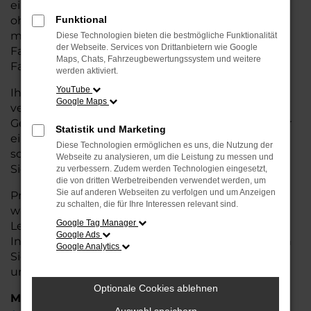
eine kostengünstige Alternative zum Neuwagen,
ohne auf Komfort und Qualität verzichten zu
Funktional
müssen. Ob im Stadtverkehr oder für längere
Diese Technologien bieten die bestmögliche Funktionalität
der Webseite. Services von Drittanbietern wie Google
Fahrten, der e-tron GT überzeugt durch
Maps, Chats, Fahrzeugbewertungssystem und weitere
Fahrkomfort, Sicherheit und Wirtschaftlichkeit.
werden aktiviert.
YouTube
Ihr Audi Autohaus in Cuxhaven ist Ihr
Google Maps
vertrauenswürdiger Partner, wenn es um
Gebrauchtwagen geht. Wir bieten Ihnen nicht nur
Statistik und Marketing
eine große Auswahl an geprüften Fahrzeugen,
Diese Technologien ermöglichen es uns, die Nutzung der
sondern auch eine fachkundige Beratung, damit
Webseite zu analysieren, um die Leistung zu messen und
Sie das für Sie passende Modell finden.
zu verbessern. Zudem werden Technologien eingesetzt,
die von dritten Werbetreibenden verwendet werden, um
Sie auf anderen Webseiten zu verfolgen und um Anzeigen
Profitieren Sie von unseren zusätzlichen
Services
zu schalten, die für Ihre Interessen relevant sind.
wie attraktiven Finanzierungsmöglichkeiten,
Google Tag Manager
Leasingangeboten und der bequemen
Google Ads
Inzahlungnahme Ihres alten Fahrzeugs. Besuchen
Google Analytics
Sie uns und überzeugen Sie sich von der Qualität
und dem Service, den wir Ihnen bieten!
Optionale Cookies ablehnen
Marken