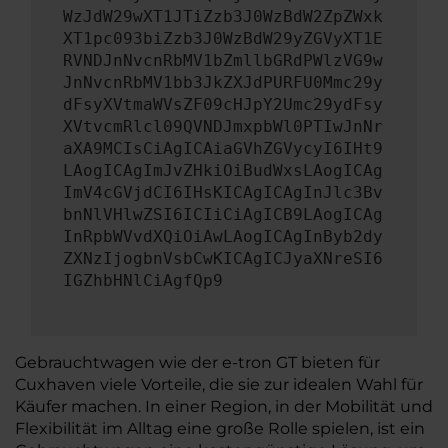
WzJdW29wXT1JTiZzb3J0WzBdW2ZpZWxk
XT1pc093biZzb3J0WzBdW29yZGVyXT1E
RVNDJnNvcnRbMV1bZmllbGRdPWlzVG9w
JnNvcnRbMV1bb3JkZXJdPURFU0Mmc29y
dFsyXVtmaWVsZF09cHJpY2Umc29ydFsy
XVtvcmRlcl09QVNDJmxpbWl0PTIwJnNr
aXA9MCIsCiAgICAiaGVhZGVycyI6IHt9
LAogICAgImJvZHkiOiBudWxsLAogICAg
ImV4cGVjdCI6IHsKICAgICAgInJlc3Bv
bnNlVHlwZSI6ICIiCiAgICB9LAogICAg
InRpbWVvdXQiOiAwLAogICAgInByb2dy
ZXNzIjogbnVsbCwKICAgICJyaXNreSI6
IGZhbHNlCiAgfQp9
Gebrauchtwagen wie der e-tron GT bieten für
Cuxhaven viele Vorteile, die sie zur idealen Wahl für
Käufer machen. In einer Region, in der Mobilität und
Flexibilität im Alltag eine große Rolle spielen, ist ein