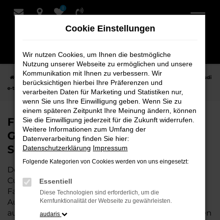
0
Zum
Hauptinhalt
Cookie Einstellungen
springen
Wir nutzen Cookies, um Ihnen die bestmögliche
Nutzung unserer Webseite zu ermöglichen und unsere
Kommunikation mit Ihnen zu verbessern. Wir
Startseite
Cuxhaven
Audi
Audi e-tron GT
Finden Sie Ihren Audi
berücksichtigen hierbei Ihre Präferenzen und
e-tron GT Gebrauchtwagen für Cuxhaven bei Schmidt + Koch
verarbeiten Daten für Marketing und Statistiken nur,
wenn Sie uns Ihre Einwilligung geben. Wenn Sie zu
einem späteren Zeitpunkt Ihre Meinung ändern, können
Finden Sie Ihren Audi e-tron GT
Sie die Einwilligung jederzeit für die Zukunft widerrufen.
Weitere Informationen zum Umfang der
Gebrauchtwagen für Cuxhaven bei
Datenverarbeitung finden Sie hier:
Schmidt + Koch
Datenschutzerklärung
Impressum
Folgende Kategorien von Cookies werden von uns eingesetzt:
Der Audi e-tron GT ist die perfekte Wahl für alle in
Cuxhaven, die ein zuverlässiges und modernes
Essentiell
Fahrzeug suchen.
Mit seiner erstklassigen
Diese Technologien sind erforderlich, um die
Ausstattung, der niedrigen Laufleistung und der
Kernfunktionalität der Webseite zu gewährleisten.
ausgezeichneten Pflege ist dieser Gebrauchtwagen
audaris