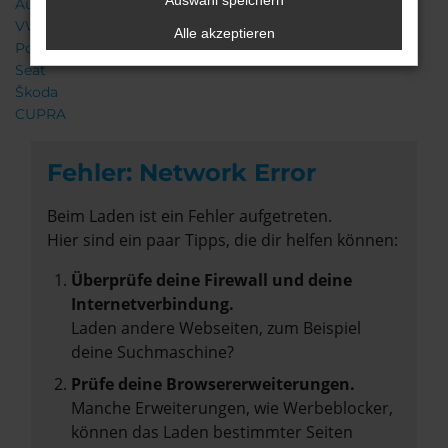
Auswahl speichern
Audi
VW
Alle akzeptieren
Porsche
Seat
Škoda
CUPRA
Fehler: Network Error
Beim Laden ist ein Fehler aufgetreten.
Hier sind ein paar Tipps, die dir helfen können:
Überprüfe deine Firewall und deine
Internetverbindung.
Laden andere Webseiten, zum Beispiel
deine Suchmaschine?
Prüfe deine Browsererweiterungen.
Manche Erweiterungen, wie Werbeblocker,
können das Laden bestimmter Seiten