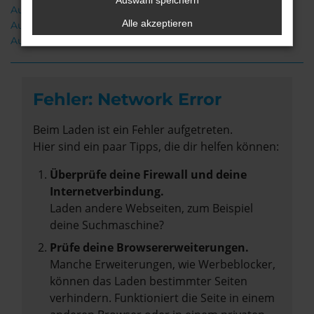
Auswahl speichern
Audi Q2 Neuwagen Cuxhaven
Alle akzeptieren
Audi Q2 Gebrauchtwagen Cuxhaven
Audi Q2 Cuxhaven
Fehler: Network Error
Beim Laden ist ein Fehler aufgetreten.
Hier sind ein paar Tipps, die dir helfen können:
Überprüfe deine Firewall und deine
Internetverbindung.
Laden andere Webseiten, zum Beispiel
deine Suchmaschine?
Prüfe deine Browsererweiterungen.
Manche Erweiterungen, wie Werbeblocker,
können das Laden bestimmter Seiten
verhindern. Funktioniert die Seite in einem