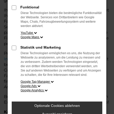
glänzt.
Funktional
Ihr Audi Autohaus in der Nähe von Cuxhaven bietet
Diese Technologien bieten die bestmögliche Funktionalität
Ihnen neben einer breiten Auswahl an Audi
der Webseite. Services von Drittanbietern wie Google
Fahrzeugen auch umfassende Beratung und
Maps, Chats, Fahrzeugbewertungssystem und weitere
werden aktiviert.
Service. Wir unterstützen Sie bei der Auswahl des
passenden Modells und bieten maßgeschneiderte
YouTube
Google Maps
Finanzierungslösungen sowie Leasingoptionen, die
perfekt zu Ihrem Budget und Bedarf passen.
Statistik und Marketing
Profitieren Sie von zusätzlichen Services wie
Diese Technologien ermöglichen es uns, die Nutzung der
Webseite zu analysieren, um die Leistung zu messen und
Inzahlungnahme
,
Wartung und Reparaturen
direkt
zu verbessern. Zudem werden Technologien eingesetzt,
bei Ihrem Audi Autohaus in der Nähe von
die von dritten Werbetreibenden verwendet werden, um
Cuxhaven. Mit unserer großen Auswahl an
Sie auf anderen Webseiten zu verfolgen und um Anzeigen
zu schalten, die für Ihre Interessen relevant sind.
Fahrzeugen und der professionellen Beratung
finden Sie bei uns das Fahrzeug, das Ihre
Google Tag Manager
Google Ads
Ansprüche erfüllt.
Google Analytics
Besuchen Sie uns und lassen Sie sich von unserem
Expertenteam beraten – der Audi Q2 wartet auf Sie!
Optionale Cookies ablehnen
Kategorie