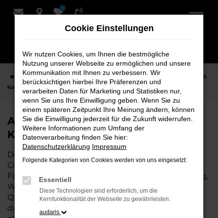
0
Zum
Hauptinhalt
Cookie Einstellungen
springen
Wir nutzen Cookies, um Ihnen die bestmögliche
Nutzung unserer Webseite zu ermöglichen und unsere
Kommunikation mit Ihnen zu verbessern. Wir
Startseite
Cuxhaven
Audi
Audi Q2 Fahrzeuge bei Schmidt + Koch
berücksichtigen hierbei Ihre Präferenzen und
für Cuxhaven
verarbeiten Daten für Marketing und Statistiken nur,
wenn Sie uns Ihre Einwilligung geben. Wenn Sie zu
einem späteren Zeitpunkt Ihre Meinung ändern, können
Audi Q2 Fahrzeuge bei Schmidt +
Sie die Einwilligung jederzeit für die Zukunft widerrufen.
Weitere Informationen zum Umfang der
Koch für Cuxhaven
Datenverarbeitung finden Sie hier:
Datenschutzerklärung
Impressum
Der Audi Q2 ist die perfekte Wahl für alle in
Folgende Kategorien von Cookies werden von uns eingesetzt:
Cuxhaven, die ein zuverlässiges und modernes
Fahrzeug suchen. Ob für den täglichen Arbeitsweg,
Essentiell
Wochenendausflüge oder lange Reisen, der Audi
Diese Technologien sind erforderlich, um die
Q2 bietet Komfort, Effizienz und modernes Design,
Kernfunktionalität der Webseite zu gewährleisten.
das sowohl in der Stadt als auch auf dem Land
audaris