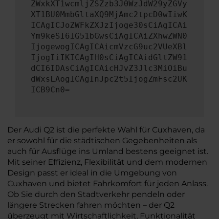
ZWxkXT1wcmljZSZzb3J0WzJdW29yZGVy
XT1BU0MmbGltaXQ9MjAmc2tpcD0wIiwK
ICAgICJoZWFkZXJzIjoge30sCiAgICAi
Ym9keSI6IG51bGwsCiAgICAiZXhwZWN0
IjogewogICAgICAicmVzcG9uc2VUeXBl
IjogIiIKICAgIH0sCiAgICAidGltZW91
dCI6IDAsCiAgICAicHJvZ3Jlc3MiOiBu
dWxsLAogICAgInJpc2t5IjogZmFsc2UK
ICB9Cn0=
Der Audi Q2 ist die perfekte Wahl für Cuxhaven, da
er sowohl für die städtischen Gegebenheiten als
auch für Ausflüge ins Umland bestens geeignet ist.
Mit seiner Effizienz, Flexibilität und dem modernen
Design passt er ideal in die Umgebung von
Cuxhaven und bietet Fahrkomfort für jeden Anlass.
Ob Sie durch den Stadtverkehr pendeln oder
längere Strecken fahren möchten – der Q2
überzeugt mit Wirtschaftlichkeit, Funktionalität