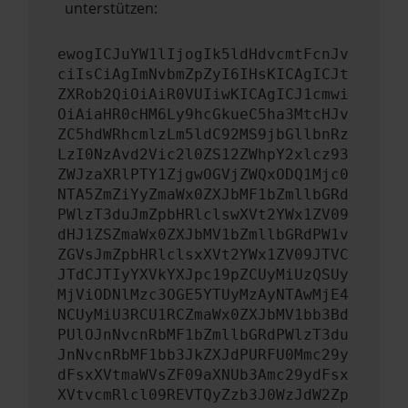
unterstützen:
ewogICJuYW1lIjogIk5ldHdvcmtFcnJv
ciIsCiAgImNvbmZpZyI6IHsKICAgICJt
ZXRob2QiOiAiR0VUIiwKICAgICJ1cmwi
OiAiaHR0cHM6Ly9hcGkueC5ha3MtcHJv
ZC5hdWRhcmlzLm5ldC92MS9jbGllbnRz
LzI0NzAvd2Vic2l0ZS12ZWhpY2xlcz93
ZWJzaXRlPTY1ZjgwOGVjZWQxODQ1Mjc0
NTA5ZmZiYyZmaWx0ZXJbMF1bZmllbGRd
PWlzT3duJmZpbHRlclswXVt2YWx1ZV09
dHJ1ZSZmaWx0ZXJbMV1bZmllbGRdPW1v
ZGVsJmZpbHRlclsxXVt2YWx1ZV09JTVC
JTdCJTIyYXVkYXJpc19pZCUyMiUzQSUy
MjViODNlMzc3OGE5YTUyMzAyNTAwMjE4
NCUyMiU3RCU1RCZmaWx0ZXJbMV1bb3Bd
PUlOJnNvcnRbMF1bZmllbGRdPWlzT3du
JnNvcnRbMF1bb3JkZXJdPURFU0Mmc29y
dFsxXVtmaWVsZF09aXNUb3Amc29ydFsx
XVtvcmRlcl09REVTQyZzb3J0WzJdW2Zp