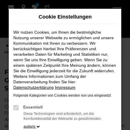
0
Zum
Hauptinhalt
Cookie Einstellungen
springen
Wir nutzen Cookies, um Ihnen die bestmögliche
Nutzung unserer Webseite zu ermöglichen und unsere
Kommunikation mit Ihnen zu verbessern. Wir
Startseite
Cuxhaven
Audi
Audi Q8
Finden Sie Ihren Audi Q8
berücksichtigen hierbei Ihre Präferenzen und
Gebrauchtwagen für Cuxhaven bei Schmidt + Koch
verarbeiten Daten für Marketing und Statistiken nur,
wenn Sie uns Ihre Einwilligung geben. Wenn Sie zu
einem späteren Zeitpunkt Ihre Meinung ändern, können
Finden Sie Ihren Audi Q8
Sie die Einwilligung jederzeit für die Zukunft widerrufen.
Weitere Informationen zum Umfang der
Gebrauchtwagen für Cuxhaven bei
Datenverarbeitung finden Sie hier:
Schmidt + Koch
Datenschutzerklärung
Impressum
Folgende Kategorien von Cookies werden von uns eingesetzt:
Der Audi Q8 ist die perfekte Wahl für alle in
Cuxhaven, die ein zuverlässiges und modernes
Essentiell
Fahrzeug suchen.
Mit seiner erstklassigen
Diese Technologien sind erforderlich, um die
Ausstattung, der niedrigen Laufleistung und der
Kernfunktionalität der Webseite zu gewährleisten.
ausgezeichneten Pflege ist dieser Gebrauchtwagen
audaris