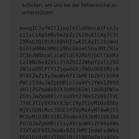
schicken, um uns bei der Fehlersuche zu
unterstützen:
ewogICJuYW1lIjogIk5ldHdvcmtFcnJv
ciIsCiAgImNvbmZpZyI6IHsKICAgICJt
ZXRob2QiOiAiR0VUIiwKICAgICJ1cmwi
OiAiaHR0cHM6Ly9hcGkueC5ha3MtcHJv
ZC5hdWRhcmlzLm5ldC92MS9jbGllbnRz
LzI0NzAvd2Vic2l0ZS12ZWhpY2xlcz93
ZWJzaXRlPTY1ZjgwOGVjZWQxODQ1Mjc0
NTA5ZmZiYyZmaWx0ZXJbMF1bZmllbGRd
PWlzT3duJmZpbHRlclswXVt2YWx1ZV09
dHJ1ZSZmaWx0ZXJbMV1bZmllbGRdPW1v
ZGVsJmZpbHRlclsxXVt2YWx1ZV09JTVC
JTdCJTIyYXVkYXJpc19pZCUyMiUzQSUy
MjViODNlMzc3OGE5YTUyMzAyNTAwMjE5
MCUyMiU3RCU1RCZmaWx0ZXJbMV1bb3Bd
PUlOJmZpbHRlclsyXVtmaWVsZF09dXNh
Z2VTdGF0ZSZmaWx0ZXJbMl1bdmFsdWVd
PSU1QiUyMlVTRUQlMjIlNUQmZmlsdGVy