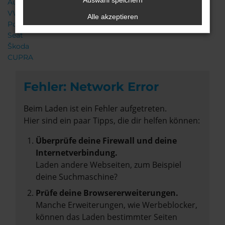
Auswahl speichern
Audi
VW
Alle akzeptieren
Porsche
Seat
Škoda
CUPRA
Fehler: Network Error
Beim Laden ist ein Fehler aufgetreten.
Hier sind ein paar Tipps, die dir helfen können:
Überprüfe deine Firewall und deine
Internetverbindung.
Laden andere Webseiten, zum Beispiel
deine Suchmaschine?
Prüfe deine Browsererweiterungen.
Manche Erweiterungen, wie Werbeblocker,
können das Laden bestimmter Seiten