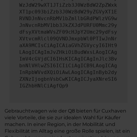
WzJdW29wXT1JTiZzb3J0WzBdW2ZpZWxk
XT1pc093biZzb3J0WzBdW29yZGVyXT1E
RVNDJnNvcnRbMV1bZmllbGRdPWlzVG9w
JnNvcnRbMV1bb3JkZXJdPURFU0Mmc29y
dFsyXVtmaWVsZF09cHJpY2Umc29ydFsy
XVtvcmRlcl09QVNDJmxpbWl0PTIwJnNr
aXA9MCIsCiAgICAiaGVhZGVycyI6IHt9
LAogICAgImJvZHkiOiBudWxsLAogICAg
ImV4cGVjdCI6IHsKICAgICAgInJlc3Bv
bnNlVHlwZSI6ICIiCiAgICB9LAogICAg
InRpbWVvdXQiOiAwLAogICAgInByb2dy
ZXNzIjogbnVsbCwKICAgICJyaXNreSI6
IGZhbHNlCiAgfQp9
Gebrauchtwagen wie der Q8 bieten für Cuxhaven
viele Vorteile, die sie zur idealen Wahl für Käufer
machen. In einer Region, in der Mobilität und
Flexibilität im Alltag eine große Rolle spielen, ist ein