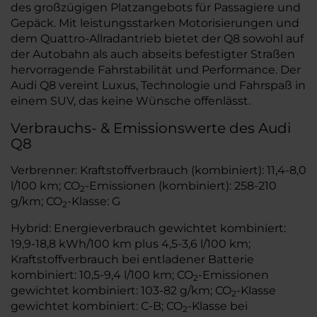
des großzügigen Platzangebots für Passagiere und
Gepäck. Mit leistungsstarken Motorisierungen und
dem Quattro-Allradantrieb bietet der Q8 sowohl auf
der Autobahn als auch abseits befestigter Straßen
hervorragende Fahrstabilität und Performance. Der
Audi Q8 vereint Luxus, Technologie und Fahrspaß in
einem SUV, das keine Wünsche offenlässt.
Verbrauchs- & Emissionswerte des Audi
Q8
Verbrenner: Kraftstoffverbrauch (kombiniert): 11,4-8,0
l/100 km; CO
-Emissionen (kombiniert): 258-210
2
g/km; CO
-Klasse: G
2
Hybrid: Energieverbrauch gewichtet kombiniert:
19,9-18,8 kWh/100 km plus 4,5-3,6 l/100 km;
Kraftstoffverbrauch bei entladener Batterie
kombiniert: 10,5-9,4 l/100 km; CO
-Emissionen
2
gewichtet kombiniert: 103-82 g/km; CO
-Klasse
2
gewichtet kombiniert: C-B; CO
-Klasse bei
2