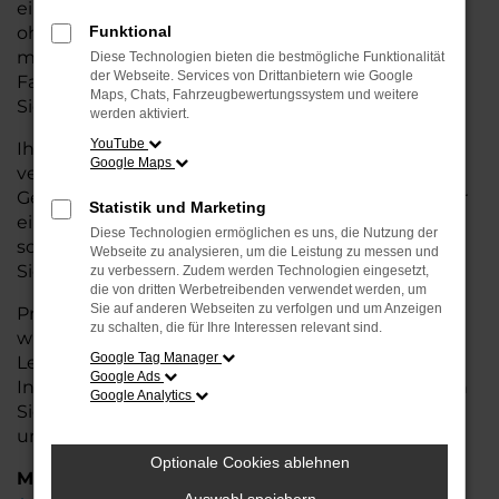
eine kostengünstige Alternative zum Neuwagen,
ohne auf Komfort und Qualität verzichten zu
Funktional
müssen. Ob im Stadtverkehr oder für längere
Diese Technologien bieten die bestmögliche Funktionalität
der Webseite. Services von Drittanbietern wie Google
Fahrten, der Q8 überzeugt durch Fahrkomfort,
Maps, Chats, Fahrzeugbewertungssystem und weitere
Sicherheit und Wirtschaftlichkeit.
werden aktiviert.
YouTube
Ihr Audi Autohaus in Cuxhaven ist Ihr
Google Maps
vertrauenswürdiger Partner, wenn es um
Gebrauchtwagen geht. Wir bieten Ihnen nicht nur
Statistik und Marketing
eine große Auswahl an geprüften Fahrzeugen,
Diese Technologien ermöglichen es uns, die Nutzung der
sondern auch eine fachkundige Beratung, damit
Webseite zu analysieren, um die Leistung zu messen und
Sie das für Sie passende Modell finden.
zu verbessern. Zudem werden Technologien eingesetzt,
die von dritten Werbetreibenden verwendet werden, um
Sie auf anderen Webseiten zu verfolgen und um Anzeigen
Profitieren Sie von unseren zusätzlichen
Services
zu schalten, die für Ihre Interessen relevant sind.
wie attraktiven Finanzierungsmöglichkeiten,
Google Tag Manager
Leasingangeboten und der bequemen
Google Ads
Inzahlungnahme Ihres alten Fahrzeugs. Besuchen
Google Analytics
Sie uns und überzeugen Sie sich von der Qualität
und dem Service, den wir Ihnen bieten!
Optionale Cookies ablehnen
Marken