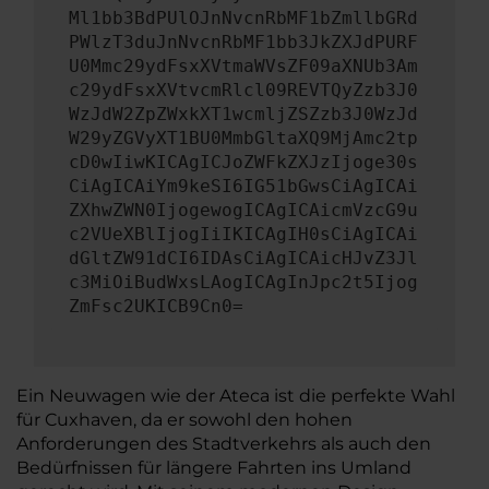
Ml1bb3BdPUlOJnNvcnRbMF1bZmllbGRd
PWlzT3duJnNvcnRbMF1bb3JkZXJdPURF
U0Mmc29ydFsxXVtmaWVsZF09aXNUb3Am
c29ydFsxXVtvcmRlcl09REVTQyZzb3J0
WzJdW2ZpZWxkXT1wcmljZSZzb3J0WzJd
W29yZGVyXT1BU0MmbGltaXQ9MjAmc2tp
cD0wIiwKICAgICJoZWFkZXJzIjoge30s
CiAgICAiYm9keSI6IG51bGwsCiAgICAi
ZXhwZWN0IjogewogICAgICAicmVzcG9u
c2VUeXBlIjogIiIKICAgIH0sCiAgICAi
dGltZW91dCI6IDAsCiAgICAicHJvZ3Jl
c3MiOiBudWxsLAogICAgInJpc2t5Ijog
ZmFsc2UKICB9Cn0=
Ein Neuwagen wie der Ateca ist die perfekte Wahl
für Cuxhaven, da er sowohl den hohen
Anforderungen des Stadtverkehrs als auch den
Bedürfnissen für längere Fahrten ins Umland