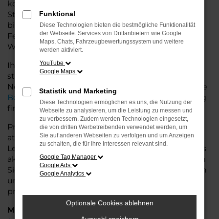
komfortables Fahrzeug möchte. Egal, ob für den
Stadtverkehr oder längere Fahrten – der Ateca
Funktional
bietet Ihnen höchsten Fahrkomfort, innovative
Diese Technologien bieten die bestmögliche Funktionalität
der Webseite. Services von Drittanbietern wie Google
Features und eine herausragende
Maps, Chats, Fahrzeugbewertungssystem und weitere
Wirtschaftlichkeit.
werden aktiviert.
YouTube
Ihr CUPRA Autohaus in der Nähe von Cuxhaven
Google Maps
steht Ihnen mit einer breiten Auswahl an
Neuwagen zur Seite und bietet Ihnen umfassende
Statistik und Marketing
Beratung
, damit Sie das für Sie passende Fahrzeug
Diese Technologien ermöglichen es uns, die Nutzung der
finden.
Webseite zu analysieren, um die Leistung zu messen und
zu verbessern. Zudem werden Technologien eingesetzt,
Profitieren Sie von zusätzlichen Services wie
die von dritten Werbetreibenden verwendet werden, um
Sie auf anderen Webseiten zu verfolgen und um Anzeigen
attraktiven Finanzierungsmöglichkeiten,
zu schalten, die für Ihre Interessen relevant sind.
Leasingangeboten und der Inzahlungnahme Ihres
Google Tag Manager
aktuellen Fahrzeugs. Besuchen Sie uns und lassen
Google Ads
Sie sich von unseren Experten beraten – wir freuen
Google Analytics
uns, Ihnen den perfekten Neuwagen zu
präsentieren!
Optionale Cookies ablehnen
Marken