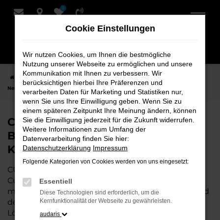
0
Zum
Hauptinhalt
Cookie Einstellungen
springen
Wir nutzen Cookies, um Ihnen die bestmögliche
Nutzung unserer Webseite zu ermöglichen und unsere
Kommunikation mit Ihnen zu verbessern. Wir
Startseite
Cuxhaven
CUPRA
CUPRA Ateca
CUPRA Ateca
berücksichtigen hierbei Ihre Präferenzen und
Neuwagen bei Bremer Fahrzeughaus Schmidt + Koch AG für Cuxhaven
verarbeiten Daten für Marketing und Statistiken nur,
wenn Sie uns Ihre Einwilligung geben. Wenn Sie zu
einem späteren Zeitpunkt Ihre Meinung ändern, können
CUPRA Ateca Neuwagen bei
Sie die Einwilligung jederzeit für die Zukunft widerrufen.
Weitere Informationen zum Umfang der
Bremer Fahrzeughaus Schmidt +
Datenverarbeitung finden Sie hier:
Koch AG für Cuxhaven
Datenschutzerklärung
Impressum
Folgende Kategorien von Cookies werden von uns eingesetzt:
CUPRA Ateca ist die perfekte Wahl für alle, die für
Cuxhaven einen
Neuwagen
suchen. Mit seiner
Essentiell
modernen Technik, seinem effizienten Antrieb und
Diese Technologien sind erforderlich, um die
dem stilvollen Design ist der Ateca die ideale
Kernfunktionalität der Webseite zu gewährleisten.
Lösung für jeden, der ein zuverlässiges und
audaris