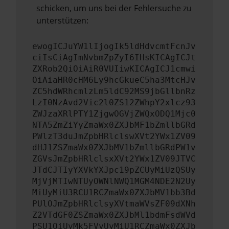
schicken, um uns bei der Fehlersuche zu
unterstützen:
ewogICJuYW1lIjogIk5ldHdvcmtFcnJv
ciIsCiAgImNvbmZpZyI6IHsKICAgICJt
ZXRob2QiOiAiR0VUIiwKICAgICJ1cmwi
OiAiaHR0cHM6Ly9hcGkueC5ha3MtcHJv
ZC5hdWRhcmlzLm5ldC92MS9jbGllbnRz
LzI0NzAvd2Vic2l0ZS12ZWhpY2xlcz93
ZWJzaXRlPTY1ZjgwOGVjZWQxODQ1Mjc0
NTA5ZmZiYyZmaWx0ZXJbMF1bZmllbGRd
PWlzT3duJmZpbHRlclswXVt2YWx1ZV09
dHJ1ZSZmaWx0ZXJbMV1bZmllbGRdPW1v
ZGVsJmZpbHRlclsxXVt2YWx1ZV09JTVC
JTdCJTIyYXVkYXJpc19pZCUyMiUzQSUy
MjVjMTIwNTUyOWNlNWQ1MGM4NDE2N2Uy
MiUyMiU3RCU1RCZmaWx0ZXJbMV1bb3Bd
PUlOJmZpbHRlclsyXVtmaWVsZF09dXNh
Z2VTdGF0ZSZmaWx0ZXJbMl1bdmFsdWVd
PSU1QiUyMk5FVyUyMiU1RCZmaWx0ZXJb