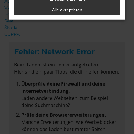
Auswahl speichern
Audi
VW
Alle akzeptieren
Porsche
Seat
Škoda
CUPRA
Fehler: Network Error
Beim Laden ist ein Fehler aufgetreten.
Hier sind ein paar Tipps, die dir helfen können:
Überprüfe deine Firewall und deine
Internetverbindung.
Laden andere Webseiten, zum Beispiel
deine Suchmaschine?
Prüfe deine Browsererweiterungen.
Manche Erweiterungen, wie Werbeblocker,
können das Laden bestimmter Seiten