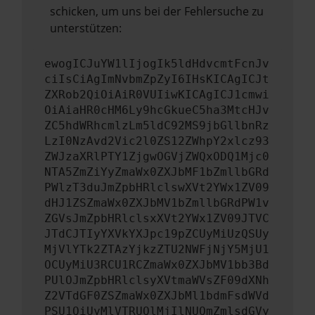
schicken, um uns bei der Fehlersuche zu
unterstützen:
ewogICJuYW1lIjogIk5ldHdvcmtFcnJv
ciIsCiAgImNvbmZpZyI6IHsKICAgICJt
ZXRob2QiOiAiR0VUIiwKICAgICJ1cmwi
OiAiaHR0cHM6Ly9hcGkueC5ha3MtcHJv
ZC5hdWRhcmlzLm5ldC92MS9jbGllbnRz
LzI0NzAvd2Vic2l0ZS12ZWhpY2xlcz93
ZWJzaXRlPTY1ZjgwOGVjZWQxODQ1Mjc0
NTA5ZmZiYyZmaWx0ZXJbMF1bZmllbGRd
PWlzT3duJmZpbHRlclswXVt2YWx1ZV09
dHJ1ZSZmaWx0ZXJbMV1bZmllbGRdPW1v
ZGVsJmZpbHRlclsxXVt2YWx1ZV09JTVC
JTdCJTIyYXVkYXJpc19pZCUyMiUzQSUy
MjVlYTk2ZTAzYjkzZTU2NWFjNjY5MjU1
OCUyMiU3RCU1RCZmaWx0ZXJbMV1bb3Bd
PUlOJmZpbHRlclsyXVtmaWVsZF09dXNh
Z2VTdGF0ZSZmaWx0ZXJbMl1bdmFsdWVd
PSU1QiUyMlVTRUQlMjIlNUQmZmlsdGVy