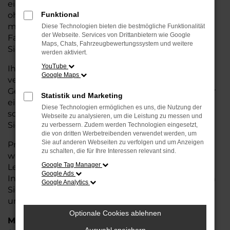
eine kostengünstige Alternative zum Neuwagen,
ohne auf Komfort und Qualität verzichten zu
Funktional
müssen. Ob im Stadtverkehr oder für längere
Diese Technologien bieten die bestmögliche Funktionalität
der Webseite. Services von Drittanbietern wie Google
Fahrten, der Leon überzeugt durch Fahrkomfort,
Maps, Chats, Fahrzeugbewertungssystem und weitere
Sicherheit und Wirtschaftlichkeit.
werden aktiviert.
YouTube
Ihr CUPRA Autohaus in Cuxhaven ist Ihr
Google Maps
vertrauenswürdiger Partner, wenn es um
Gebrauchtwagen geht. Wir bieten Ihnen nicht nur
Statistik und Marketing
eine große Auswahl an geprüften Fahrzeugen,
Diese Technologien ermöglichen es uns, die Nutzung der
sondern auch eine fachkundige Beratung, damit
Webseite zu analysieren, um die Leistung zu messen und
Sie das für Sie passende Modell finden.
zu verbessern. Zudem werden Technologien eingesetzt,
die von dritten Werbetreibenden verwendet werden, um
Sie auf anderen Webseiten zu verfolgen und um Anzeigen
Profitieren Sie von unseren zusätzlichen
Services
zu schalten, die für Ihre Interessen relevant sind.
wie attraktiven Finanzierungsmöglichkeiten,
Google Tag Manager
Leasingangeboten und der bequemen
Google Ads
Inzahlungnahme Ihres alten Fahrzeugs. Besuchen
Google Analytics
Sie uns und überzeugen Sie sich von der Qualität
und dem Service, den wir Ihnen bieten!
Optionale Cookies ablehnen
Marken