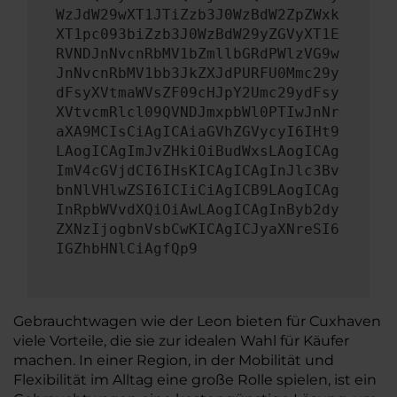
WzJdW29wXT1JTiZzb3J0WzBdW2ZpZWxk
XT1pc093biZzb3J0WzBdW29yZGVyXT1E
RVNDJnNvcnRbMV1bZmllbGRdPWlzVG9w
JnNvcnRbMV1bb3JkZXJdPURFU0Mmc29y
dFsyXVtmaWVsZF09cHJpY2Umc29ydFsy
XVtvcmRlcl09QVNDJmxpbWl0PTIwJnNr
aXA9MCIsCiAgICAiaGVhZGVycyI6IHt9
LAogICAgImJvZHkiOiBudWxsLAogICAg
ImV4cGVjdCI6IHsKICAgICAgInJlc3Bv
bnNlVHlwZSI6ICIiCiAgICB9LAogICAg
InRpbWVvdXQiOiAwLAogICAgInByb2dy
ZXNzIjogbnVsbCwKICAgICJyaXNreSI6
IGZhbHNlCiAgfQp9
Gebrauchtwagen wie der Leon bieten für Cuxhaven
viele Vorteile, die sie zur idealen Wahl für Käufer
machen. In einer Region, in der Mobilität und
Flexibilität im Alltag eine große Rolle spielen, ist ein