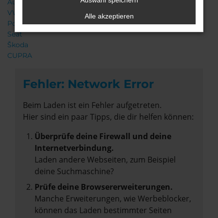
Auswahl speichern
Audi
VW
Alle akzeptieren
Porsche
Seat
Škoda
CUPRA
Fehler: Network Error
Beim Laden ist ein Fehler aufgetreten.
Hier sind ein paar Tipps, die dir helfen können:
Überprüfe deine Firewall und deine
Internetverbindung.
Laden andere Webseiten, zum Beispiel
deine Suchmaschine?
Prüfe deine Browsererweiterungen.
Manche Erweiterungen, wie Werbeblocker,
können das Laden bestimmter Seiten