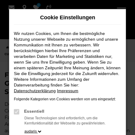
0
Zum
Hauptinhalt
Cookie Einstellungen
springen
Wir nutzen Cookies, um Ihnen die bestmögliche
Nutzung unserer Webseite zu ermöglichen und unsere
Kommunikation mit Ihnen zu verbessern. Wir
Startseite
Cuxhaven
CUPRA
CUPRA Leon
Finden Sie Ihren
berücksichtigen hierbei Ihre Präferenzen und
CUPRA Leon Gebrauchtwagen für Cuxhaven bei Schmidt + Koch
verarbeiten Daten für Marketing und Statistiken nur,
wenn Sie uns Ihre Einwilligung geben. Wenn Sie zu
einem späteren Zeitpunkt Ihre Meinung ändern, können
Finden Sie Ihren CUPRA Leon
Sie die Einwilligung jederzeit für die Zukunft widerrufen.
Weitere Informationen zum Umfang der
Gebrauchtwagen für Cuxhaven bei
Datenverarbeitung finden Sie hier:
Schmidt + Koch
Datenschutzerklärung
Impressum
Folgende Kategorien von Cookies werden von uns eingesetzt:
Der CUPRA Leon ist die perfekte Wahl für alle in
Cuxhaven, die ein zuverlässiges und modernes
Essentiell
Fahrzeug suchen.
Mit seiner erstklassigen
Diese Technologien sind erforderlich, um die
Ausstattung, der niedrigen Laufleistung und der
Kernfunktionalität der Webseite zu gewährleisten.
ausgezeichneten Pflege ist dieser Gebrauchtwagen
audaris