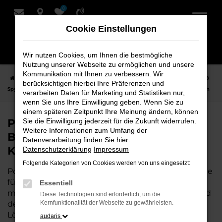
0
Zum
Hauptinhalt
Cookie Einstellungen
springen
Wir nutzen Cookies, um Ihnen die bestmögliche
Nutzung unserer Webseite zu ermöglichen und unsere
Kommunikation mit Ihnen zu verbessern. Wir
Startseite
Cuxhaven
Porsche
Porsche 718 Spyder
Porsche 718
berücksichtigen hierbei Ihre Präferenzen und
Spyder Neuwagen bei Bremer Fahrzeughaus Schmidt + Koch AG für Cuxhaven
verarbeiten Daten für Marketing und Statistiken nur,
wenn Sie uns Ihre Einwilligung geben. Wenn Sie zu
einem späteren Zeitpunkt Ihre Meinung ändern, können
Porsche 718 Spyder Neuwagen bei
Sie die Einwilligung jederzeit für die Zukunft widerrufen.
Weitere Informationen zum Umfang der
Bremer Fahrzeughaus Schmidt +
Datenverarbeitung finden Sie hier:
Koch AG für Cuxhaven
Datenschutzerklärung
Impressum
Folgende Kategorien von Cookies werden von uns eingesetzt:
Porsche 718 Spyder ist die perfekte Wahl für alle, die
für Cuxhaven einen
Neuwagen
suchen. Mit seiner
Essentiell
modernen Technik, seinem effizienten Antrieb und
Diese Technologien sind erforderlich, um die
dem stilvollen Design ist der 718 Spyder die ideale
Kernfunktionalität der Webseite zu gewährleisten.
Lösung für jeden, der ein zuverlässiges und
audaris