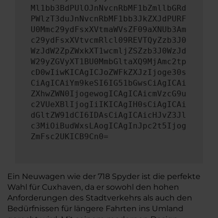
Ml1bb3BdPUlOJnNvcnRbMF1bZmllbGRd
PWlzT3duJnNvcnRbMF1bb3JkZXJdPURF
U0Mmc29ydFsxXVtmaWVsZF09aXNUb3Am
c29ydFsxXVtvcmRlcl09REVTQyZzb3J0
WzJdW2ZpZWxkXT1wcmljZSZzb3J0WzJd
W29yZGVyXT1BU0MmbGltaXQ9MjAmc2tp
cD0wIiwKICAgICJoZWFkZXJzIjoge30s
CiAgICAiYm9keSI6IG51bGwsCiAgICAi
ZXhwZWN0IjogewogICAgICAicmVzcG9u
c2VUeXBlIjogIiIKICAgIH0sCiAgICAi
dGltZW91dCI6IDAsCiAgICAicHJvZ3Jl
c3MiOiBudWxsLAogICAgInJpc2t5Ijog
ZmFsc2UKICB9Cn0=
Ein Neuwagen wie der 718 Spyder ist die perfekte
Wahl für Cuxhaven, da er sowohl den hohen
Anforderungen des Stadtverkehrs als auch den
Bedürfnissen für längere Fahrten ins Umland