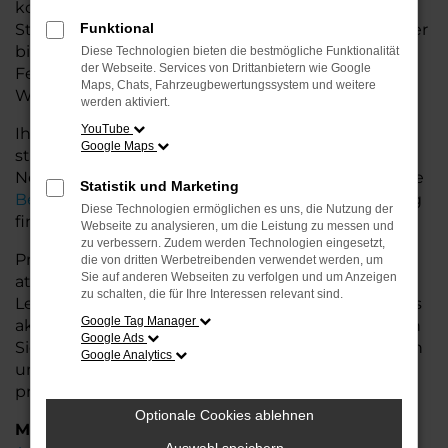
komfortables Fahrzeug möchte. Egal, ob für den
Stadtverkehr oder längere Fahrten – der 718 Spyder
Funktional
bietet Ihnen höchsten Fahrkomfort, innovative
Diese Technologien bieten die bestmögliche Funktionalität
der Webseite. Services von Drittanbietern wie Google
Features und eine herausragende
Maps, Chats, Fahrzeugbewertungssystem und weitere
Wirtschaftlichkeit.
werden aktiviert.
YouTube
Ihr Porsche Autohaus in der Nähe von Cuxhaven
Google Maps
steht Ihnen mit einer breiten Auswahl an
Neuwagen zur Seite und bietet Ihnen umfassende
Statistik und Marketing
Beratung
, damit Sie das für Sie passende Fahrzeug
Diese Technologien ermöglichen es uns, die Nutzung der
finden.
Webseite zu analysieren, um die Leistung zu messen und
zu verbessern. Zudem werden Technologien eingesetzt,
Profitieren Sie von zusätzlichen Services wie
die von dritten Werbetreibenden verwendet werden, um
Sie auf anderen Webseiten zu verfolgen und um Anzeigen
attraktiven Finanzierungsmöglichkeiten,
zu schalten, die für Ihre Interessen relevant sind.
Leasingangeboten und der Inzahlungnahme Ihres
Google Tag Manager
aktuellen Fahrzeugs. Besuchen Sie uns und lassen
Google Ads
Sie sich von unseren Experten beraten – wir freuen
Google Analytics
uns, Ihnen den perfekten Neuwagen zu
präsentieren!
Optionale Cookies ablehnen
Marken