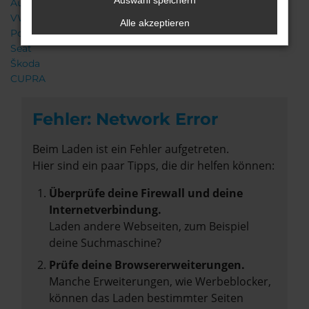
Auswahl speichern
Audi
VW
Alle akzeptieren
Porsche
Seat
Škoda
CUPRA
Fehler: Network Error
Beim Laden ist ein Fehler aufgetreten.
Hier sind ein paar Tipps, die dir helfen können:
Überprüfe deine Firewall und deine
Internetverbindung.
Laden andere Webseiten, zum Beispiel
deine Suchmaschine?
Prüfe deine Browsererweiterungen.
Manche Erweiterungen, wie Werbeblocker,
können das Laden bestimmter Seiten