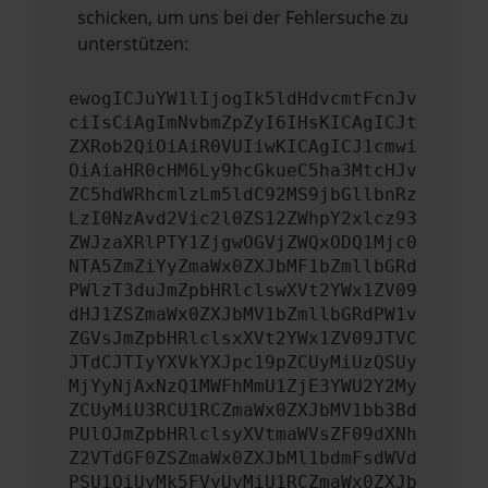
schicken, um uns bei der Fehlersuche zu
unterstützen:
ewogICJuYW1lIjogIk5ldHdvcmtFcnJv
ciIsCiAgImNvbmZpZyI6IHsKICAgICJt
ZXRob2QiOiAiR0VUIiwKICAgICJ1cmwi
OiAiaHR0cHM6Ly9hcGkueC5ha3MtcHJv
ZC5hdWRhcmlzLm5ldC92MS9jbGllbnRz
LzI0NzAvd2Vic2l0ZS12ZWhpY2xlcz93
ZWJzaXRlPTY1ZjgwOGVjZWQxODQ1Mjc0
NTA5ZmZiYyZmaWx0ZXJbMF1bZmllbGRd
PWlzT3duJmZpbHRlclswXVt2YWx1ZV09
dHJ1ZSZmaWx0ZXJbMV1bZmllbGRdPW1v
ZGVsJmZpbHRlclsxXVt2YWx1ZV09JTVC
JTdCJTIyYXVkYXJpc19pZCUyMiUzQSUy
MjYyNjAxNzQ1MWFhMmU1ZjE3YWU2Y2My
ZCUyMiU3RCU1RCZmaWx0ZXJbMV1bb3Bd
PUlOJmZpbHRlclsyXVtmaWVsZF09dXNh
Z2VTdGF0ZSZmaWx0ZXJbMl1bdmFsdWVd
PSU1QiUyMk5FVyUyMiU1RCZmaWx0ZXJb