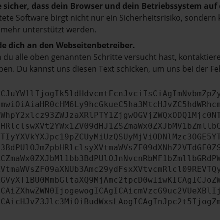
e sicher, dass dein Browser und dein Betriebssystem au
tete Software birgt nicht nur ein Sicherheitsrisiko, sonde
 mehr unterstützt werden.
e dich an den Webseitenbetreiber.
du alle oben genannten Schritte versucht hast, kontaktier
en. Du kannst uns diesen Text schicken, um uns bei der Fe
ICJuYW1lIjogIk5ldHdvcmtFcnJvciIsCiAgImNvbmZpZ
cmwiOiAiaHR0cHM6Ly9hcGkueC5ha3MtcHJvZC5hdWRhc
ZWhpY2xlcz93ZWJzaXRlPTY1ZjgwOGVjZWQxODQ1Mjc0N
bHRlclswXVt2YWx1ZV09dHJ1ZSZmaWx0ZXJbMV1bZmllb
JTIyYXVkYXJpc19pZCUyMiUzQSUyMjViODNlMzc3OGE5Y
b3BdPUlOJmZpbHRlclsyXVtmaWVsZF09dXNhZ2VTdGF0Z
RCZmaWx0ZXJbMl1bb3BdPUlOJnNvcnRbMF1bZmllbGRdP
XVtmaWVsZF09aXNUb3Amc29ydFsxXVtvcmRlcl09REVTQ
ZGVyXT1BU0MmbGltaXQ9MjAmc2tpcD0wIiwKICAgICJoZ
ICAiZXhwZWN0IjogewogICAgICAicmVzcG9uc2VUeXBlI
ICAicHJvZ3Jlc3MiOiBudWxsLAogICAgInJpc2t5IjogZ