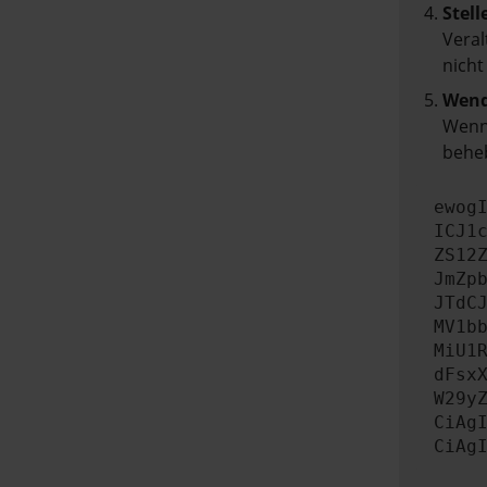
Stell
Veral
nicht
Wend
Wenn 
beheb
ewog
ICJ1
ZS12
JmZp
JTdC
MV1b
MiU1
dFsx
W29y
CiAg
CiAg