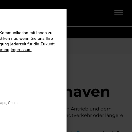
 Kommunikation mit Ihnen zu
stiken nur, wenn Sie uns Ihre
ung jederzeit für die Zukunft
ärung
Impressum
 Bremer
 für Cuxhaven
Maps, Chats,
n Technik, seinem effizienten Antrieb und dem
g möchte. Egal, ob für den Stadtverkehr oder längere
chaftlichkeit.