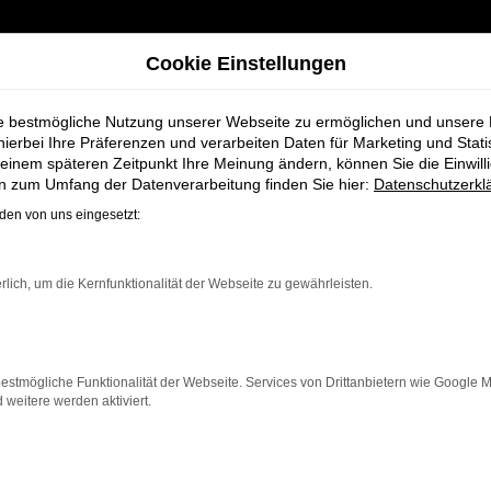
Cookie Einstellungen
ie bestmögliche Nutzung unserer Webseite zu ermöglichen und unsere
hierbei Ihre Präferenzen und verarbeiten Daten für Marketing und Stati
einem späteren Zeitpunkt Ihre Meinung ändern, können Sie die Einwillig
Neuwagen bei Bremer Fahrzeughaus Schmidt + Koch AG für Cuxhaven
en zum Umfang der Datenverarbeitung finden Sie hier:
Datenschutzerkl
en von uns eingesetzt:
e Neuwagen bei
rlich, um die Kernfunktionalität der Webseite zu gewährleisten.
chmidt + Koch AG
estmögliche Funktionalität der Webseite. Services von Drittanbietern wie Google 
eitere werden aktiviert.
ür Cuxhaven einen
Neuwagen
suchen. Mit seiner moderne
ür jeden, der ein zuverlässiges und komfortables Fahrzeu
ort, innovative Features und eine herausragende Wirts