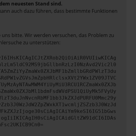
f dem neuesten Stand sind.
rn kann auch dazu führen, dass bestimmte Funktionen
e uns bitte. Wir werden versuchen, das Problem zu
hlersuche zu unterstützen:
yI6IHsKICAgICJtZXRob2QiOiAiR0VUIiwKICAg
mlzLm5ldC92MS9jbGllbnRzLzI0NzAvd2Vic2l0
TA5ZmZiYyZmaWx0ZXJbMF1bZmllbGRdPWlzT3du
GRdPW1vZGVsJmZpbHRlclsxXVt2YWx1ZV09JTVC
TUyMzAyNTAwMWM4YiUyMiU3RCU1RCZmaWx0ZXJb
SZmaWx0ZXJbMl1bdmFsdWVdPSU1QiUyMk5FVyUy
WlzT3duJnNvcnRbMF1bb3JkZXJdPURFU0Mmc29y
yZzb3J0WzJdW2ZpZWxkXT1wcmljZSZzb3J0WzJd
WFkZXJzIjoge30sCiAgICAiYm9keSI6IG51bGws
jogIiIKICAgIH0sCiAgICAidGltZW91dCI6IDAs
mFsc2UKICB9Cn0=