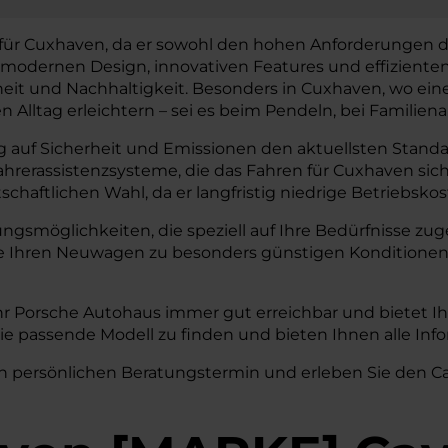
für Cuxhaven, da er sowohl den hohen Anforderungen de
 modernen Design, innovativen Features und effiziente
t und Nachhaltigkeit. Besonders in Cuxhaven, wo eine ho
n Alltag erleichtern – sei es beim Pendeln, bei Familien
 auf Sicherheit und Emissionen den aktuellsten Standar
Fahrerassistenzsysteme, die das Fahren für Cuxhaven si
chaftlichen Wahl, da er langfristig niedrige Betriebsko
rungsmöglichkeiten, die speziell auf Ihre Bedürfnisse 
ie Ihren Neuwagen zu besonders günstigen Konditionen
Ihr Porsche Autohaus immer gut erreichbar und bietet 
 Sie passende Modell zu finden und bieten Ihnen alle I
n persönlichen Beratungstermin und erleben Sie den Ca