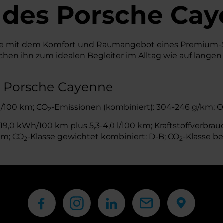
 des
Porsche
Cay
nce mit dem Komfort und Raumangebot eines Premium-S
n ihn zum idealen Begleiter im Alltag wie auf langen R
s Porsche Cayenne
 l/100 km; CO
-Emissionen (kombiniert): 304-246 g/km; 
2
,0 kWh/100 km plus 5,3-4,0 l/100 km; Kraftstoffverbrauch
km; CO
-Klasse gewichtet kombiniert: D-B; CO
-Klasse be
2
2