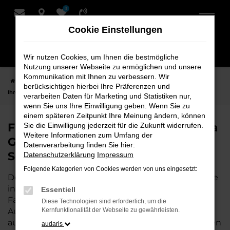
0
Zum
Hauptinhalt
Cookie Einstellungen
springen
Wir nutzen Cookies, um Ihnen die bestmögliche
Nutzung unserer Webseite zu ermöglichen und unsere
Kommunikation mit Ihnen zu verbessern. Wir
Startseite
Cuxhaven
Porsche
Porsche Panamera
Finden Sie
berücksichtigen hierbei Ihre Präferenzen und
Ihren Porsche Panamera Gebrauchtwagen für Cuxhaven bei Schmidt + Koch
verarbeiten Daten für Marketing und Statistiken nur,
wenn Sie uns Ihre Einwilligung geben. Wenn Sie zu
einem späteren Zeitpunkt Ihre Meinung ändern, können
Finden Sie Ihren Porsche Panamera
Sie die Einwilligung jederzeit für die Zukunft widerrufen.
Weitere Informationen zum Umfang der
Gebrauchtwagen für Cuxhaven bei
Datenverarbeitung finden Sie hier:
Schmidt + Koch
Datenschutzerklärung
Impressum
Folgende Kategorien von Cookies werden von uns eingesetzt:
Der Porsche Panamera ist die perfekte Wahl für alle
in Cuxhaven, die ein zuverlässiges und modernes
Essentiell
Fahrzeug suchen.
Mit seiner erstklassigen
Diese Technologien sind erforderlich, um die
Ausstattung, der niedrigen Laufleistung und der
Kernfunktionalität der Webseite zu gewährleisten.
ausgezeichneten Pflege ist dieser Gebrauchtwagen
audaris