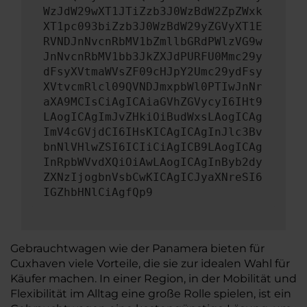
WzJdW29wXT1JTiZzb3J0WzBdW2ZpZWxk
XT1pc093biZzb3J0WzBdW29yZGVyXT1E
RVNDJnNvcnRbMV1bZmllbGRdPWlzVG9w
JnNvcnRbMV1bb3JkZXJdPURFU0Mmc29y
dFsyXVtmaWVsZF09cHJpY2Umc29ydFsy
XVtvcmRlcl09QVNDJmxpbWl0PTIwJnNr
aXA9MCIsCiAgICAiaGVhZGVycyI6IHt9
LAogICAgImJvZHkiOiBudWxsLAogICAg
ImV4cGVjdCI6IHsKICAgICAgInJlc3Bv
bnNlVHlwZSI6ICIiCiAgICB9LAogICAg
InRpbWVvdXQiOiAwLAogICAgInByb2dy
ZXNzIjogbnVsbCwKICAgICJyaXNreSI6
IGZhbHNlCiAgfQp9
Gebrauchtwagen wie der Panamera bieten für
Cuxhaven viele Vorteile, die sie zur idealen Wahl für
Käufer machen. In einer Region, in der Mobilität und
Flexibilität im Alltag eine große Rolle spielen, ist ein