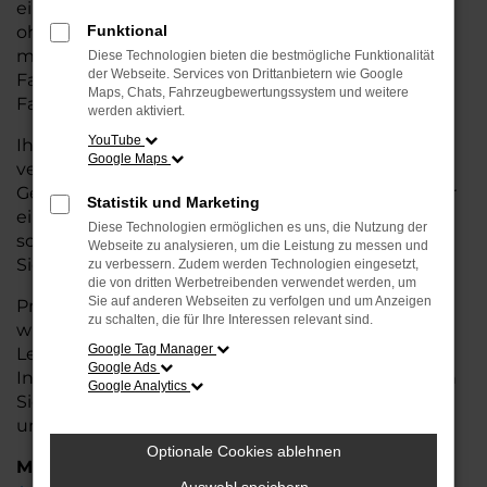
eine kostengünstige Alternative zum Neuwagen,
ohne auf Komfort und Qualität verzichten zu
Funktional
müssen. Ob im Stadtverkehr oder für längere
Diese Technologien bieten die bestmögliche Funktionalität
der Webseite. Services von Drittanbietern wie Google
Fahrten, der Panamera überzeugt durch
Maps, Chats, Fahrzeugbewertungssystem und weitere
Fahrkomfort, Sicherheit und Wirtschaftlichkeit.
werden aktiviert.
YouTube
Ihr Porsche Autohaus in Cuxhaven ist Ihr
Google Maps
vertrauenswürdiger Partner, wenn es um
Gebrauchtwagen geht. Wir bieten Ihnen nicht nur
Statistik und Marketing
eine große Auswahl an geprüften Fahrzeugen,
Diese Technologien ermöglichen es uns, die Nutzung der
sondern auch eine fachkundige Beratung, damit
Webseite zu analysieren, um die Leistung zu messen und
Sie das für Sie passende Modell finden.
zu verbessern. Zudem werden Technologien eingesetzt,
die von dritten Werbetreibenden verwendet werden, um
Sie auf anderen Webseiten zu verfolgen und um Anzeigen
Profitieren Sie von unseren zusätzlichen
Services
zu schalten, die für Ihre Interessen relevant sind.
wie attraktiven Finanzierungsmöglichkeiten,
Google Tag Manager
Leasingangeboten und der bequemen
Google Ads
Inzahlungnahme Ihres alten Fahrzeugs. Besuchen
Google Analytics
Sie uns und überzeugen Sie sich von der Qualität
und dem Service, den wir Ihnen bieten!
Optionale Cookies ablehnen
Marken