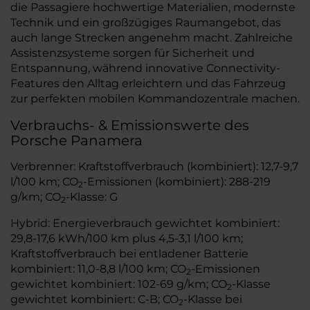
die Passagiere hochwertige Materialien, modernste
Technik und ein großzügiges Raumangebot, das
auch lange Strecken angenehm macht. Zahlreiche
Assistenzsysteme sorgen für Sicherheit und
Entspannung, während innovative Connectivity-
Features den Alltag erleichtern und das Fahrzeug
zur perfekten mobilen Kommandozentrale machen.
Verbrauchs- & Emissionswerte des
Porsche Panamera
Verbrenner: Kraftstoffverbrauch (kombiniert): 12,7-9,7
l/100 km; CO
-Emissionen (kombiniert): 288-219
2
g/km; CO
-Klasse: G
2
Hybrid: Energieverbrauch gewichtet kombiniert:
29,8-17,6 kWh/100 km plus 4,5-3,1 l/100 km;
Kraftstoffverbrauch bei entladener Batterie
kombiniert: 11,0-8,8 l/100 km; CO
-Emissionen
2
gewichtet kombiniert: 102-69 g/km; CO
-Klasse
2
gewichtet kombiniert: C-B; CO
-Klasse bei
2