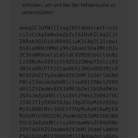
schicken, um uns bei der Fehlersuche zu
unterstützen:
ewogICJuYW1lIjogIk5ldHdvcmtFcnJv
ciIsCiAgImNvbmZpZyI6IHsKICAgICJt
ZXRob2QiOiAiR0VUIiwKICAgICJ1cmwi
OiAiaHR0cHM6Ly9hcGkueC5ha3MtcHJv
ZC5hdWRhcmlzLm5ldC92MS9jbGllbnRz
LzI0NzAvd2Vic2l0ZS12ZWhpY2xlcz93
ZWJzaXRlPTY1ZjgwOGVjZWQxODQ1Mjc0
NTA5ZmZiYyZmaWx0ZXJbMF1bZmllbGRd
PWlzT3duJmZpbHRlclswXVt2YWx1ZV09
dHJ1ZSZmaWx0ZXJbMV1bZmllbGRdPW1v
ZGVsJmZpbHRlclsxXVt2YWx1ZV09JTVC
JTdCJTIyYXVkYXJpc19pZCUyMiUzQSUy
MjViODNlMzc3OGE5YTUyMzAyNTAwMjE0
MiUyMiU3RCU1RCZmaWx0ZXJbMV1bb3Bd
PUlOJmZpbHRlclsyXVtmaWVsZF09dXNh
Z2VTdGF0ZSZmaWx0ZXJbMl1bdmFsdWVd
PSU1QiUyMlVTRUQlMjIlNUQmZmlsdGVy