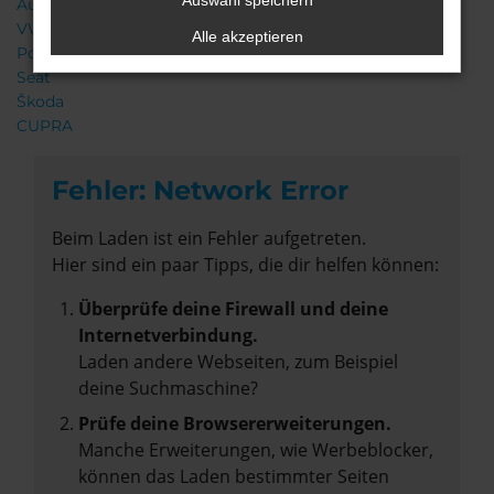
Auswahl speichern
Audi
VW
Alle akzeptieren
Porsche
Seat
Škoda
CUPRA
Fehler: Network Error
Beim Laden ist ein Fehler aufgetreten.
Hier sind ein paar Tipps, die dir helfen können:
Überprüfe deine Firewall und deine
Internetverbindung.
Laden andere Webseiten, zum Beispiel
deine Suchmaschine?
Prüfe deine Browsererweiterungen.
Manche Erweiterungen, wie Werbeblocker,
können das Laden bestimmter Seiten