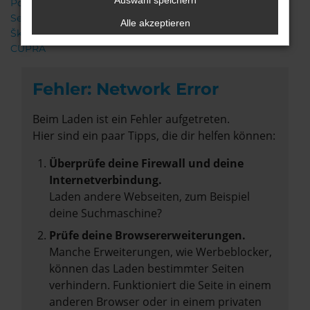
Auswahl speichern
Porsche
Seat
Alle akzeptieren
Škoda
CUPRA
Fehler: Network Error
Beim Laden ist ein Fehler aufgetreten.
Hier sind ein paar Tipps, die dir helfen können:
Überprüfe deine Firewall und deine
Internetverbindung.
Laden andere Webseiten, zum Beispiel
deine Suchmaschine?
Prüfe deine Browsererweiterungen.
Manche Erweiterungen, wie Werbeblocker,
können das Laden bestimmter Seiten
verhindern. Funktioniert die Seite in einem
anderen Browser oder in einem privaten