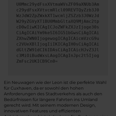
U0Mmc29ydFsxXVtmaWVsZF09aXNUb3Am
c29ydFsxXVtvcmRlcl09REVTQyZzb3J0
WzJdW2ZpZWxkXT1wcmljZSZzb3J0WzJd
W29yZGVyXT1BU0MmbGltaXQ9MjAmc2tp
cD0wIiwKICAgICJoZWFkZXJzIjoge30s
CiAgICAiYm9keSI6IG51bGwsCiAgICAi
ZXhwZWN0IjogewogICAgICAicmVzcG9u
c2VUeXBlIjogIiIKICAgIH0sCiAgICAi
dGltZW91dCI6IDAsCiAgICAicHJvZ3Jl
c3MiOiBudWxsLAogICAgInJpc2t5Ijog
ZmFsc2UKICB9Cn0=
Ein Neuwagen wie der Leon ist die perfekte Wahl
für Cuxhaven, da er sowohl den hohen
Anforderungen des Stadtverkehrs als auch den
Bedürfnissen für längere Fahrten ins Umland
gerecht wird. Mit seinem modernen Design,
innovativen Features und effizienten