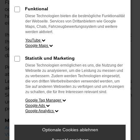
Fahrzeug möchte. Egal, ob für den Stadtverkehr
oder längere Fahrten – der Leon bietet Ihnen
Funktional
höchsten Fahrkomfort, innovative Features und
Diese Technologien bieten die bestmögliche Funktionalität
der Webseite. Services von Drittanbietern wie Google
eine herausragende Wirtschaftlichkeit.
Maps, Chats, Fahrzeugbewertungssystem und weitere
werden aktiviert.
Ihr Seat Autohaus in der Nähe von Cuxhaven steht
YouTube
Ihnen mit einer breiten Auswahl an Neuwagen zur
Google Maps
Seite und bietet Ihnen umfassende
Beratung
,
damit Sie das für Sie passende Fahrzeug finden.
Statistik und Marketing
Diese Technologien ermöglichen es uns, die Nutzung der
Profitieren Sie von zusätzlichen Services wie
Webseite zu analysieren, um die Leistung zu messen und
attraktiven Finanzierungsmöglichkeiten,
zu verbessern. Zudem werden Technologien eingesetzt,
Leasingangeboten und der Inzahlungnahme Ihres
die von dritten Werbetreibenden verwendet werden, um
Sie auf anderen Webseiten zu verfolgen und um Anzeigen
aktuellen Fahrzeugs. Besuchen Sie uns und lassen
zu schalten, die für Ihre Interessen relevant sind.
Sie sich von unseren Experten beraten – wir freuen
Google Tag Manager
uns, Ihnen den perfekten Neuwagen zu
Google Ads
präsentieren!
Google Analytics
Marken
Audi
Optionale Cookies ablehnen
VW