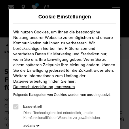
0
Zum
Hauptinhalt
Cookie Einstellungen
springen
Wir nutzen Cookies, um Ihnen die bestmögliche
Nutzung unserer Webseite zu ermöglichen und unsere
Kommunikation mit Ihnen zu verbessern. Wir
Startseite
Cuxhaven
Seat
Seat Leon
Seat Leon Neuwagen bei
berücksichtigen hierbei Ihre Präferenzen und
Bremer Fahrzeughaus Schmidt + Koch AG für Cuxhaven
verarbeiten Daten für Marketing und Statistiken nur,
wenn Sie uns Ihre Einwilligung geben. Wenn Sie zu
einem späteren Zeitpunkt Ihre Meinung ändern, können
Seat Leon Neuwagen bei Bremer
Sie die Einwilligung jederzeit für die Zukunft widerrufen.
Weitere Informationen zum Umfang der
Fahrzeughaus Schmidt + Koch AG
Datenverarbeitung finden Sie hier:
für Cuxhaven
Datenschutzerklärung
Impressum
Folgende Kategorien von Cookies werden von uns eingesetzt:
Seat Leon ist die perfekte Wahl für alle, die für
Cuxhaven einen
Neuwagen
suchen. Mit seiner
Essentiell
modernen Technik, seinem effizienten Antrieb und
Diese Technologien sind erforderlich, um die
dem stilvollen Design ist der Leon die ideale Lösung
Kernfunktionalität der Webseite zu gewährleisten.
für jeden, der ein zuverlässiges und komfortables
audaris