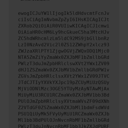
ewogICJuYW1lIjogIk5ldHdvcmtFcnJv
ciIsCiAgImNvbmZpZyI6IHsKICAgICJt
ZXRob2QiOiAiR0VUIiwKICAgICJ1cmwi
OiAiaHR0cHM6Ly9hcGkueC5ha3MtcHJv
ZC5hdWRhcmlzLm5ldC92MS9jbGllbnRz
LzI0NzAvd2Vic2l0ZS12ZWhpY2xlcz93
ZWJzaXRlPTY1ZjgwOGVjZWQxODQ1Mjc0
NTA5ZmZiYyZmaWx0ZXJbMF1bZmllbGRd
PWlzT3duJmZpbHRlclswXVt2YWx1ZV09
dHJ1ZSZmaWx0ZXJbMV1bZmllbGRdPW1v
ZGVsJmZpbHRlclsxXVt2YWx1ZV09JTVC
JTdCJTIyYXVkYXJpc19pZCUyMiUzQSUy
MjViODNlMzc3OGE5YTUyMzAyNTAwMjAx
MiUyMiU3RCU1RCZmaWx0ZXJbMV1bb3Bd
PUlOJmZpbHRlclsyXVtmaWVsZF09dXNh
Z2VTdGF0ZSZmaWx0ZXJbMl1bdmFsdWVd
PSU1QiUyMk5FVyUyMiU1RCZmaWx0ZXJb
Ml1bb3BdPUlOJnNvcnRbMF1bZmllbGRd
PWlzT3duJnNvcnRbMF1bb3JkZXJdPURF