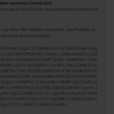
f dem neuesten Stand sind.
rn kann auch dazu führen, dass bestimmte Funktionen
e uns bitte. Wir werden versuchen, das Problem zu
hlersuche zu unterstützen:
yI6IHsKICAgICJtZXRob2QiOiAiR0VUIiwKICAg
mlzLm5ldC92MS9jbGllbnRzLzI0NzAvd2Vic2l0
TA5ZmZiYyZmaWx0ZXJbMF1bZmllbGRdPWlzT3du
GRdPW1vZGVsJmZpbHRlclsxXVt2YWx1ZV09JTVC
TU2NTAxYTNlZDhiNSUyMiU3RCU1RCZmaWx0ZXJb
SZmaWx0ZXJbMl1bdmFsdWVdPSU1QiUyMlVTRURf
F1bZmllbGRdPWlzT3duJnNvcnRbMF1bb3JkZXJd
mRlcl09REVTQyZzb3J0WzJdW2ZpZWxkXT1wcmlj
iwKICAgICJoZWFkZXJzIjoge30sCiAgICAiYm9k
G9uc2VUeXBlIjogIiIKICAgIH0sCiAgICAidGlt
nJpc2t5IjogZmFsc2UKICB9Cn0=