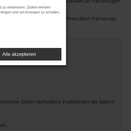
Wir bieten Ihnen eine große Auswahl an Fahrzeugen
nd zu verbessern. Zudem werden
rfolgen und um Anzeigen zu schalten,
bequemen Inzahlungnahme Ihres alten Fahrzeugs.
Alle akzeptieren
mmter Seiten verhindern. Funktioniert die Seite in
en.