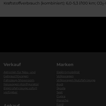
Kraftstoffverbrauch (kombiniert): 6,0-5,3 l/100 km; CO
-
2
Verkauf
Marken
Aktionen für Neu- und
Elektromobilität
Gebrauchtwagen
Volkswagen
Fahrzeug-Showroom
Volkswagen Nutzfahrzeuge
Neuwagen-Konfigurator
Audi
Elektrofahrzeuge sofort
Škoda
verfügbar
Seat
Cupra
Porsche
Ford
Ankauf