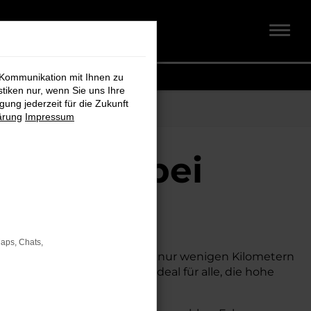
 Kommunikation mit Ihnen zu
stiken nur, wenn Sie uns Ihre
ung jederzeit für die Zukunft
ärung
Impressum
xhaven bei
Maps, Chats,
attraktiven Preis suchen. Mit nur wenigen Kilometern
ch besseren Konditionen. Ideal für alle, die hohe