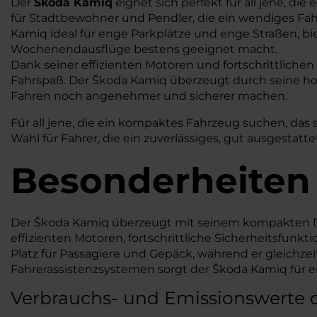
Der
Škoda Kamiq
eignet sich perfekt für all jene, d
für Stadtbewohner und Pendler, die ein wendiges F
Kamiq ideal für enge Parkplätze und enge Straßen, bie
Wochenendausflüge bestens geeignet macht.
Dank seiner effizienten Motoren und fortschrittliche
Fahrspaß. Der Škoda Kamiq überzeugt durch seine hoh
Fahren noch angenehmer und sicherer machen.
Für all jene, die ein kompaktes Fahrzeug suchen, das s
Wahl für Fahrer, die ein zuverlässiges, gut ausgestat
Besonderheiten
Der Škoda Kamiq überzeugt mit seinem kompakten Des
effizienten Motoren, fortschrittliche Sicherheitsfunk
Platz für Passagiere und Gepäck, während er gleichze
Fahrerassistenzsystemen sorgt der Škoda Kamiq für ei
Verbrauchs- und Emissionswerte 