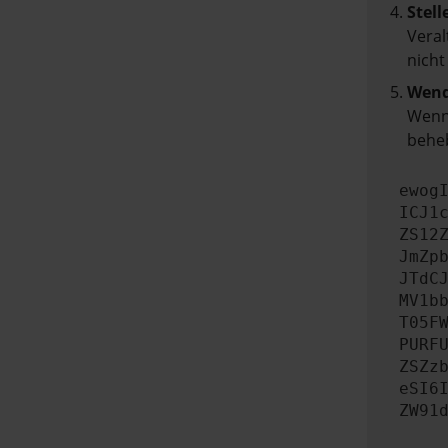
Stell
Veral
nicht
Wend
Wenn 
beheb
ewog
ICJ1
ZS12
JmZp
JTdC
MV1b
T05F
PURF
ZSZz
eSI6
ZW91