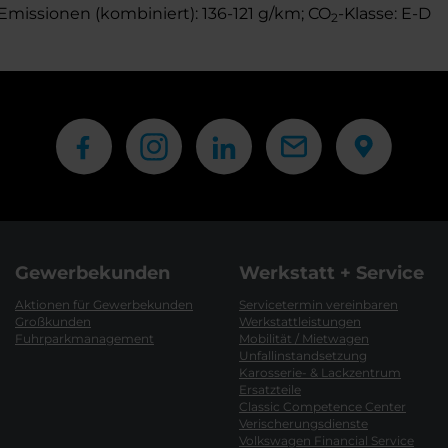
Emissionen (kombiniert): 136-121 g/km; CO
-Klasse: E-D
2
Gewerbekunden
Werkstatt + Service
Aktionen für Gewerbekunden
Servicetermin vereinbaren
Großkunden
Werkstattleistungen
Fuhrparkmanagement
Mobilität / Mietwagen
Unfallinstandsetzung
Karosserie- & Lackzentrum
Ersatzteile
Classic Competence Center
Verischerungsdienste
Volkswagen Financial Service