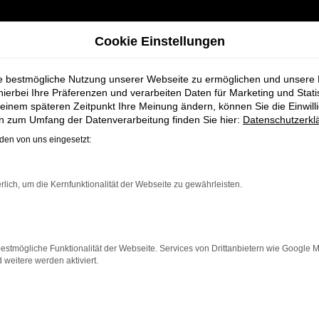
Cookie Einstellungen
ie bestmögliche Nutzung unserer Webseite zu ermöglichen und unsere
hierbei Ihre Präferenzen und verarbeiten Daten für Marketing und Stati
einem späteren Zeitpunkt Ihre Meinung ändern, können Sie die Einwillig
n für Cuxhaven bei Schmidt + Koch
en zum Umfang der Datenverarbeitung finden Sie hier:
Datenschutzerkl
en von uns eingesetzt:
hreswagen für Cu
rlich, um die Kernfunktionalität der Webseite zu gewährleisten.
estmögliche Funktionalität der Webseite. Services von Drittanbietern wie Google 
eitere werden aktiviert.
, die für Cuxhaven ein nahezu neues Fahrzeug zu einem 
ahreswagen die Vorteile eines Neuwagens, aber zu deutli
 möchten.