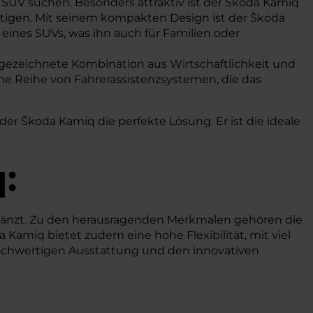
n SUV suchen. Besonders attraktiv ist der Škoda Kamiq
igen. Mit seinem kompakten Design ist der Škoda
 eines SUVs, was ihn auch für Familien oder
sgezeichnete Kombination aus Wirtschaftlichkeit und
ne Reihe von Fahrerassistenzsystemen, die das
der Škoda Kamiq die perfekte Lösung. Er ist die ideale
:
glänzt. Zu den herausragenden Merkmalen gehören die
Kamiq bietet zudem eine hohe Flexibilität, mit viel
 hochwertigen Ausstattung und den innovativen