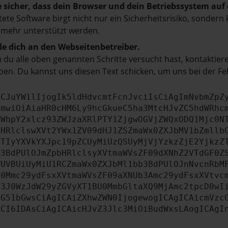
e sicher, dass dein Browser und dein Betriebssystem au
tete Software birgt nicht nur ein Sicherheitsrisiko, sonde
 mehr unterstützt werden.
e dich an den Webseitenbetreiber.
du alle oben genannten Schritte versucht hast, kontaktier
en. Du kannst uns diesen Text schicken, um uns bei der Fe
ICJuYW1lIjogIk5ldHdvcmtFcnJvciIsCiAgImNvbmZpZ
cmwiOiAiaHR0cHM6Ly9hcGkueC5ha3MtcHJvZC5hdWRhc
ZWhpY2xlcz93ZWJzaXRlPTY1ZjgwOGVjZWQxODQ1Mjc0N
bHRlclswXVt2YWx1ZV09dHJ1ZSZmaWx0ZXJbMV1bZmllb
JTIyYXVkYXJpc19pZCUyMiUzQSUyMjVjYzkzZjE2YjkzZ
b3BdPUlOJmZpbHRlclsyXVtmaWVsZF09dXNhZ2VTdGF0Z
WUVBUiUyMiU1RCZmaWx0ZXJbMl1bb3BdPUlOJnNvcnRbM
U0Mmc29ydFsxXVtmaWVsZF09aXNUb3Amc29ydFsxXVtvc
b3J0WzJdW29yZGVyXT1BU0MmbGltaXQ9MjAmc2tpcD0wI
IG51bGwsCiAgICAiZXhwZWN0IjogewogICAgICAicmVzc
dCI6IDAsCiAgICAicHJvZ3Jlc3MiOiBudWxsLAogICAgI