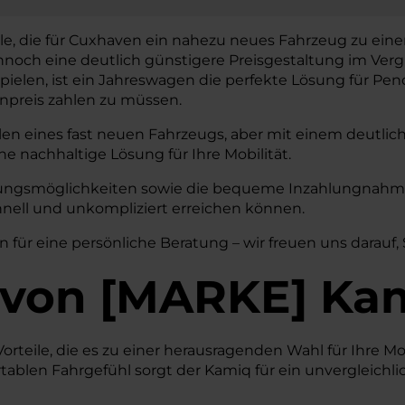
lle, die für Cuxhaven ein nahezu neues Fahrzeug zu eine
nnoch eine deutlich günstigere Preisgestaltung im Ver
 spielen, ist ein Jahreswagen die perfekte Lösung für Pend
preis zahlen zu müssen.
len eines fast neuen Fahrzeugs, aber mit einem deutlic
ne nachhaltige Lösung für Ihre Mobilität.
erungsmöglichkeiten sowie die bequeme Inzahlungnahme 
hnell und unkompliziert erreichen können.
n für eine persönliche Beratung – wir freuen uns darauf,
von
[
MARKE
]
Ka
orteile, die es zu einer herausragenden Wahl für Ihre M
blen Fahrgefühl sorgt der Kamiq für ein unvergleichlich